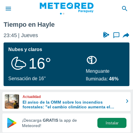
Tiempo en Hayle
privacidad
23:45
Jueves
...
o de
om.py
com.py) ha
Nubes y claros
ado por
16°
es para
ue la
 que se
Menguante
e calidad.
Sensación de 16°
Iluminada:
46%
eder a este
ediante las
opciones:
Actualidad
El aviso de la OMM sobre los incendios
ookies y
forestales: "el cambio climático aumenta el
e forma
riesgo, pero no es el único culpable
¡Descarga
GRATIS
la app de
Instalar
d digital
Meteored!
ada, basada