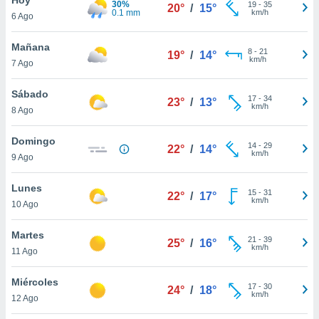
30%
ublicidad y
19
-
35
20°
/
15°
0.1 mm
km/h
6 Ago
do en
 mismo.
Mañana
8
-
21
19°
/
14°
sultar más
km/h
7 Ago
 en nuestra
 Cookies
y
Sábado
17
-
34
ualquier
23°
/
13°
km/h
8 Ago
ento
 botón
Domingo
14
-
29
22°
/
14°
ación de
km/h
9 Ago
kies
 disponible
Lunes
15
-
31
e nuestra
22°
/
17°
km/h
10 Ago
.
Martes
IVAMENTE,
21
-
39
25°
/
16°
km/h
11 Ago
as
Miércoles
17
-
30
24°
/
18°
 a cookies
km/h
12 Ago
 no aceptar