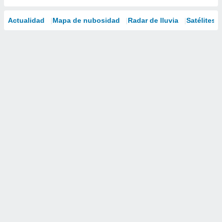
Actualidad
Mapa de nubosidad
Radar de lluvia
Satélites