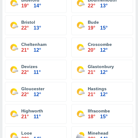
Bideford
Bournemouth
19°
14°
22°
13°
Bristol
Bude
22°
13°
19°
15°
Cheltenham
Croscombe
21°
12°
20°
12°
Devizes
Glastonbury
22°
11°
21°
12°
Gloucester
Hastings
22°
12°
21°
12°
Highworth
Ilfracombe
21°
11°
18°
15°
Looe
Minehead