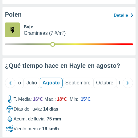
ados con el
 seleccionar
o.
Polen
Detalle
calización
Bajo
precisa e
Gramíneas (7 #/m³)
ión mediante
, publicidad
dos,
 publicidad
¿Qué tiempo hace en Hayle en
agosto
?
,
ón de
 desarrollo
yo
Junio
Julio
Agosto
Septiembre
Octubre
Noviemb
s.
tros 1199
T. Media:
16°C
Max.:
18°C
Min:
15°C
ios
Días de lluvia:
14
días
Acum. de lluvia:
75 mm
Viento medio:
19 km/h