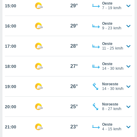
nos permite
Oeste
29°
15:00
estra
7
-
19
km/h
ara seguir
e contenido
ACEPTAR
Oeste
stándares
29°
16:00
Y
9
-
23
km/h
sin coste.
CONTINUAR
 botón
Oeste
28°
17:00
continuar",
CONFIGURACIÓN
11
-
25
km/h
der a la
ndo la
 de todas
Oeste
27°
18:00
14
-
30
km/h
, ya sean
de nuestros
 nos
Noroeste
26°
19:00
14
-
30
km/h
 y análisis
tamiento en
b, así como
Noroeste
25°
20:00
8
-
27
km/h
un perfil
para
ublicidad y
Oeste
23°
21:00
4
-
15
km/h
do en