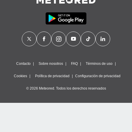
calización
precisa e
ión mediante
, publicidad
dos,
 publicidad
,
ón de
 desarrollo
Contacto
Sobre nosotros
FAQ
Términos de uso
s.
tros 1199
Cookies
Política de privacidad
Configuración de privacidad
ios
© 2026 Meteored. Todos los derechos reservados