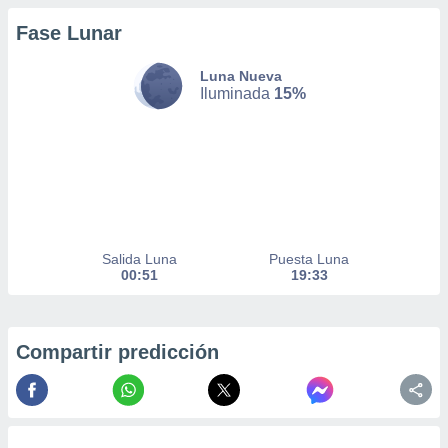
Fase Lunar
nto,
Luna Nueva
cios
Iluminada
15%
kies,
ores únicos
as similares
nar,
rocesar
onales como
 este sitio
recciones IP
ficadores de
Salida Luna
Puesta Luna
 posible
00:51
19:33
s
 traten tus
nales en
 interés
Compartir predicción
go a lo que
nerte. Para
retirar su
ento u