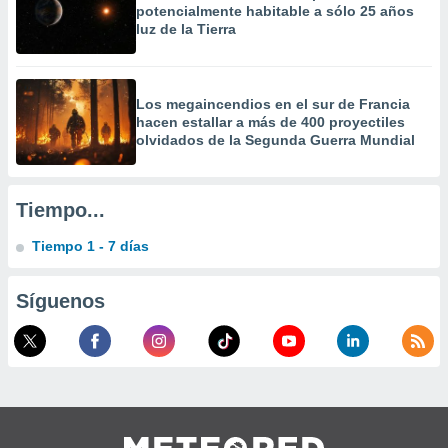
potencialmente habitable a sólo 25 años
a
luz de la Tierra
 la
da, crear un
personalizar
Los megaincendios en el sur de Francia
o, uso de
hacen estallar a más de 400 proyectiles
a la
olvidados de la Segunda Guerra Mundial
e contenido
do, medir el
 de la
medir el
Tiempo...
 del
 comprender
Tiempo 1 - 7 días
 través de
s o a través
nación de
Síguenos
edentes de
fuentes,
y mejora de
os, uso de
ados con el
 seleccionar
o.