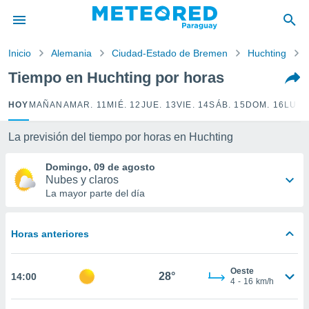
privacidad
o de
Inicio
Alemania
Ciudad-Estado de Bremen
Huchting
om.py
com.py) ha
Tiempo en Huchting por horas
ado por
es para
HOY
MAÑANA
MAR. 11
MIÉ. 12
JUE. 13
VIE. 14
SÁB. 15
DOM. 16
LUN.
ue la
 que se
e calidad.
La previsión del tiempo por horas en Huchting
eder a este
ediante las
Domingo, 09 de agosto
opciones:
Nubes y claros
La mayor parte del día
ookies y
e forma
Horas anteriores
d digital
ada, basada
Oeste
mación
28°
14:00
4
-
16
km/h
ediante
ecnologías