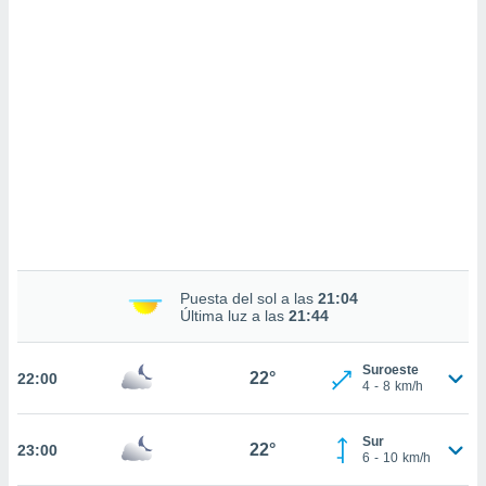
 mismo.
sultar más
 en nuestra
 Cookies
y
ualquier
ento
 botón
ación de
kies
 disponible
e nuestra
.
IVAMENTE,
Puesta del sol a las
21:04
Última luz a las
21:44
as
Suroeste
22°
22:00
 a cookies
4
-
8
km/h
 no aceptar
ón de
Sur
22°
23:00
uedes
6
-
10
km/h
uestro sitio