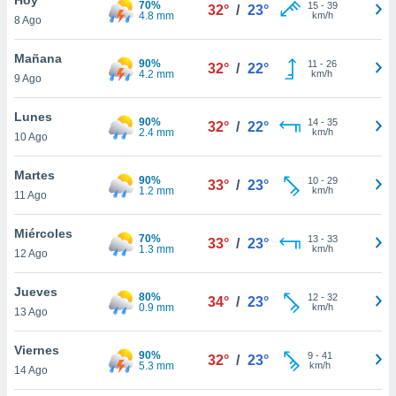
70%
ublicidad y
15
-
39
32°
/
23°
4.8 mm
km/h
8 Ago
do en
 mismo.
Mañana
90%
11
-
26
32°
/
22°
sultar más
4.2 mm
km/h
9 Ago
 en nuestra
 Cookies
y
Lunes
90%
14
-
35
ualquier
32°
/
22°
2.4 mm
km/h
10 Ago
ento
 botón
Martes
90%
10
-
29
33°
/
23°
ación de
1.2 mm
km/h
11 Ago
kies
 disponible
Miércoles
70%
13
-
33
e nuestra
33°
/
23°
1.3 mm
km/h
12 Ago
.
Jueves
IVAMENTE,
80%
12
-
32
34°
/
23°
0.9 mm
km/h
13 Ago
as
Viernes
90%
9
-
41
32°
/
23°
 a cookies
5.3 mm
km/h
14 Ago
 no aceptar