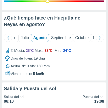
ados con el
 seleccionar
o.
calización
¿Qué tiempo hace en Huejutla de
precisa e
Reyes en
agosto
?
ión mediante
, publicidad
yo
Junio
Julio
Agosto
Septiembre
Octubre
Noviemb
dos,
 publicidad
T. Media:
28°C
Max.:
33°C
Min:
24°C
,
Días de lluvia:
19
días
ón de
 desarrollo
Acum. de lluvia:
130 mm
s.
Viento medio:
5 km/h
tros 1199
ios
Salida y Puesta del sol
Salida del sol
Puesta del sol
06:10
19:08