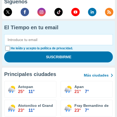
Síguenos
El Tiempo en tu email
He leído y acepto la política de privacidad.
Principales ciudades
Más ciudades
Actopan
Apan
25°
11°
21°
7°
Atotonilco el Grande
Fray Bernardino de Sa
23°
11°
23°
7°