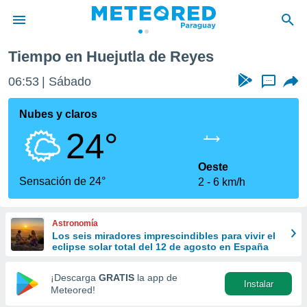
Tiempo en Huejutla de Reyes
privacidad
06:53
Sábado
...
o de
om.py
com.py) ha
Nubes y claros
ado por
24°
es para
ue la
 que se
Oeste
e calidad.
Sensación de 24°
2
6 km/h
eder a este
ediante las
opciones:
Astronomía
Los seis miradores imprescindibles para vivir el
ookies y
eclipse solar total del 12 de agosto en España
e forma
¡Descarga
GRATIS
la app de
Instalar
d digital
Meteored!
ada, basada