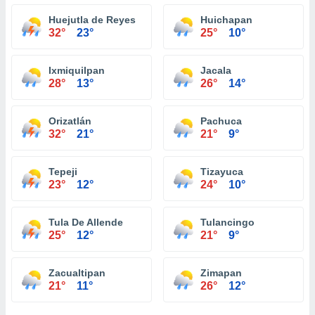
Huejutla de Reyes
Huichapan
32°
23°
25°
10°
Ixmiquilpan
Jacala
28°
13°
26°
14°
Orizatlán
Pachuca
32°
21°
21°
9°
Tepeji
Tizayuca
23°
12°
24°
10°
Tula De Allende
Tulancingo
25°
12°
21°
9°
Zacualtipan
Zimapan
21°
11°
26°
12°