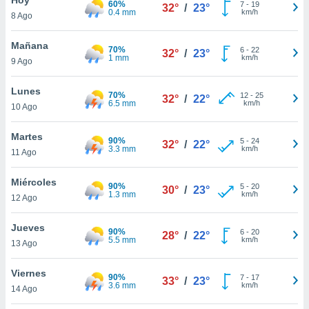
60%
ublicidad y
7
-
19
32°
/
23°
0.4 mm
km/h
8 Ago
do en
 mismo.
Mañana
70%
6
-
22
32°
/
23°
sultar más
1 mm
km/h
9 Ago
 en nuestra
 Cookies
y
Lunes
70%
12
-
25
ualquier
32°
/
22°
6.5 mm
km/h
10 Ago
ento
 botón
Martes
90%
5
-
24
32°
/
22°
ación de
3.3 mm
km/h
11 Ago
kies
 disponible
Miércoles
90%
5
-
20
e nuestra
30°
/
23°
1.3 mm
km/h
12 Ago
.
Jueves
IVAMENTE,
90%
6
-
20
28°
/
22°
5.5 mm
km/h
13 Ago
as
Viernes
90%
7
-
17
33°
/
23°
 a cookies
3.6 mm
km/h
14 Ago
 no aceptar