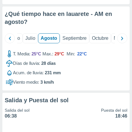
ados con el
 seleccionar
o.
¿Qué tiempo hace en Iauarete - AM en
calización
agosto
?
precisa e
ión mediante
yo
Junio
Julio
Agosto
Septiembre
Octubre
Noviemb
, publicidad
T. Media:
25°C
Max.:
29°C
Min:
22°C
dos,
 publicidad
Días de lluvia:
28
días
,
ón de
Acum. de lluvia:
231 mm
 desarrollo
Viento medio:
3 km/h
s.
tros 1199
ios
Salida y Puesta del sol
Salida del sol
Puesta del sol
06:38
18:46