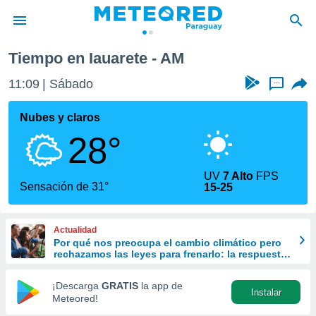
Tiempo en Iauarete - AM
privacidad
11:09
Sábado
...
o de
om.py
com.py) ha
Nubes y claros
ado por
28°
es para
ue la
 que se
UV
7 Alto
FPS
e calidad.
Sensación de 31°
15-25
eder a este
ediante las
opciones:
Actualidad
Por qué nos preocupa el cambio climático pero
ookies y
rechazamos las leyes para frenarlo: la respuesta
e forma
de la ciencia
¡Descarga
GRATIS
la app de
Instalar
d digital
Meteored!
ada, basada