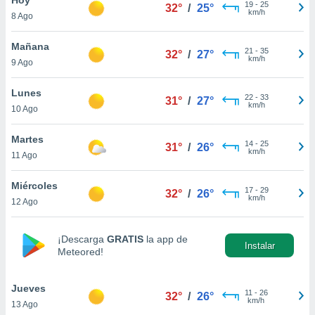
ublicidad y
19
-
25
32°
/
25°
km/h
8 Ago
do en
 mismo.
Mañana
21
-
35
32°
/
27°
sultar más
km/h
9 Ago
 en nuestra
 Cookies
y
Lunes
22
-
33
ualquier
31°
/
27°
km/h
10 Ago
ento
 botón
Martes
14
-
25
31°
/
26°
ación de
km/h
11 Ago
kies
 disponible
Miércoles
17
-
29
e nuestra
32°
/
26°
km/h
12 Ago
.
IVAMENTE,
¡Descarga
GRATIS
la app de
Instalar
Meteored!
as
 a cookies
Jueves
11
-
26
32°
/
26°
km/h
13 Ago
 no aceptar