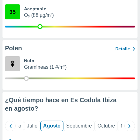
ados con el
 seleccionar
Aceptable
35
o.
O₃ (88 µg/m³)
calización
precisa e
ión mediante
, publicidad
Polen
Detalle
dos,
Nulo
 publicidad
Gramíneas (1 #/m³)
,
ón de
 desarrollo
s.
tros 1199
¿Qué tiempo hace en Es Codola Ibiza
ios
en
agosto
?
yo
Junio
Julio
Agosto
Septiembre
Octubre
Noviemb