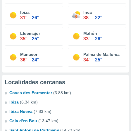
Ibiza
Inca
31°
26°
38°
22°
Llucmajor
Mahón
35°
25°
33°
26°
Manacor
Palma de Mallorca
36°
24°
34°
25°
Localidades cercanas
Coves des Formenter
(3.88 km)
Ibiza
(6.34 km)
Ibiza Nueva
(7.83 km)
Cala d'en Bou
(13.47 km)
Sant Antoni de Portmany
(14.73 km)