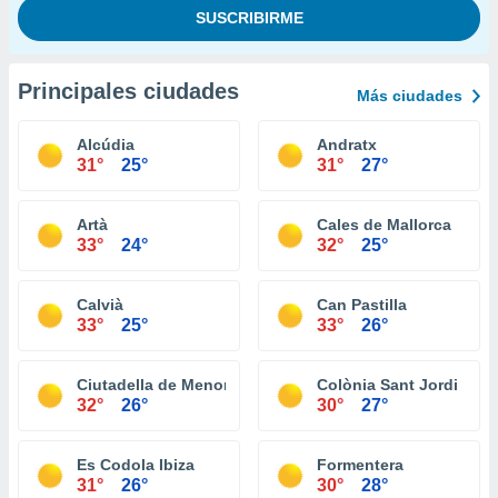
Principales ciudades
Más ciudades
Alcúdia
Andratx
31°
25°
31°
27°
Artà
Cales de Mallorca
33°
24°
32°
25°
Calvià
Can Pastilla
33°
25°
33°
26°
Ciutadella de Menorca
Colònia Sant Jordi
32°
26°
30°
27°
Es Codola Ibiza
Formentera
31°
26°
30°
28°