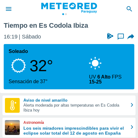
Tiempo en Es Codola Ibiza
privacidad
16:19
Sábado
...
o de
om.py
com.py) ha
Soleado
ado por
32°
es para
ue la
 que se
UV
6 Alto
FPS
e calidad.
Sensación de 37°
15-25
eder a este
ediante las
opciones:
Aviso de nivel amarillo
Alerta moderada por altas temperaturas en Es Codola
ookies y
Ibiza hoy
e forma
Astronomía
d digital
Los seis miradores imprescindibles para vivir el
eclipse solar total del 12 de agosto en España
ada, basada