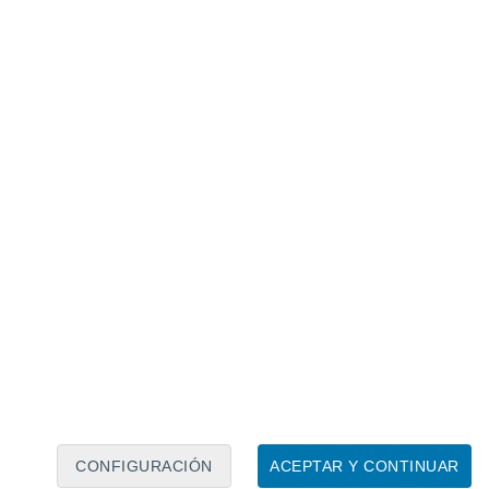
Calendario lunar
Lun
Mar
Mié
Jue
Vie
Sáb
Dom
6
7
8
9
10
11
12
13
14
15
16
17
18
19
CONFIGURACIÓN
ACEPTAR Y CONTINUAR