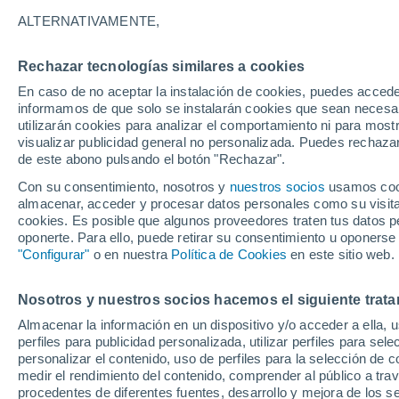
13°
ALTERNATIVAMENTE,
Rechazar tecnologías similares a cookies
Noroeste
En caso de no aceptar la instalación de cookies, puedes accede
Sensación de 13°
9
-
23 km/
informamos de que solo se instalarán cookies que sean necesari
utilizarán cookies para analizar el comportamiento ni para most
visualizar publicidad general no personalizada. Puedes rechazar
de este abono pulsando el botón "Rechazar".
Ocio
Amantes de las emociones fuertes: estas
Con su consentimiento, nosotros y
nuestros socios
usamos cooki
actividades mundiales están hechas para ust
almacenar, acceder y procesar datos personales como su visita e
cookies. Es posible que algunos proveedores traten tus datos pe
Tiempo 1 - 7 días
Actualidad
Mapa de lluvia
Radar
oponerte. Para ello, puede retirar su consentimiento u oponerse
"Configurar"
o en nuestra
Política de Cookies
en este sitio web.
Nosotros y nuestros socios hacemos el siguiente trata
Mañana
Sábado
D
Hoy
Almacenar la información en un dispositivo y/o acceder a ella, 
7 Ago
8 Ago
6 Ago
perfiles para publicidad personalizada, utilizar perfiles para sele
personalizar el contenido, uso de perfiles para la selección de c
medir el rendimiento del contenido, comprender al público a tra
procedentes de diferentes fuentes, desarrollo y mejora de los se
30%