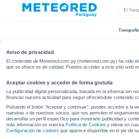
Tiempo
No
Aviso de privacidad
El contenido de Meteored.com.py (meteored.com.py) ha sido ela
que se ofrece es de calidad. Puedes acceder a este sitio web m
Aceptar cookies y acceder de forma gratuita
Inicio
Finlandia
Laponia Finlandesa
Inari
La publicidad digital personalizada, basada en la información r
financiar nuestra actividad para seguir ofreciéndote contenido c
Tiempo en Inari
Pulsando el botón "Aceptar y continuar", puedes acceder a la w
nuestras o de nuestros socios, que nos permiten el seguimiento
14:22
Jueves
desarrollar un perfil específico para mostrarte publicidad y co
más información en nuestra
Política de Cookies
y retirar en cu
Configuración de cookies
que aparece disponible en el pie de n
Cubierto