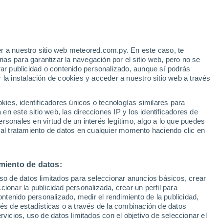
r a nuestro sitio web meteored.com.py. En este caso, te
h
as para garantizar la navegación por el sitio web, pero no se
rar publicidad o contenido personalizado, aunque sí podrás
 la instalación de cookies y acceder a nuestro sitio web a través
es, identificadores únicos o tecnologías similares para
edes
n este sitio web, las direcciones IP y los identificadores de
rsonales en virtud de un interés legítimo, algo a lo que puedes
 de lluvia
Satélites
Modelos
 al tratamiento de datos en cualquier momento haciendo clic en
miento de datos:
omingo
Lunes
Martes
Miércoles
uso de datos limitados para seleccionar anuncios básicos, crear
9 Ago
10 Ago
11 Ago
12 Ago
ccionar la publicidad personalizada, crear un perfil para
ontenido personalizado, medir el rendimiento de la publicidad,
vés de estadísticas o a través de la combinación de datos
rvicios, uso de datos limitados con el objetivo de seleccionar el
70%
90%
80%