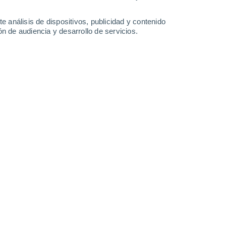
0.2 mm
5.8 mm
0.3 mm
15°
/
6°
13°
/
9°
11°
/
5°
11°
/
2°
e análisis de dispositivos, publicidad y contenido
n de audiencia y desarrollo de servicios.
-
44
km/h
21
-
41
km/h
18
-
39
km/h
15
-
33
km/h
Noroeste
1 Bajo
3°
9
-
23 km/h
FPS:
no
Noroeste
1 Bajo
3°
8
-
21 km/h
FPS:
no
Noroeste
1 Bajo
3°
7
-
19 km/h
FPS:
no
Noroeste
1 Bajo
3°
5
-
16 km/h
FPS:
no