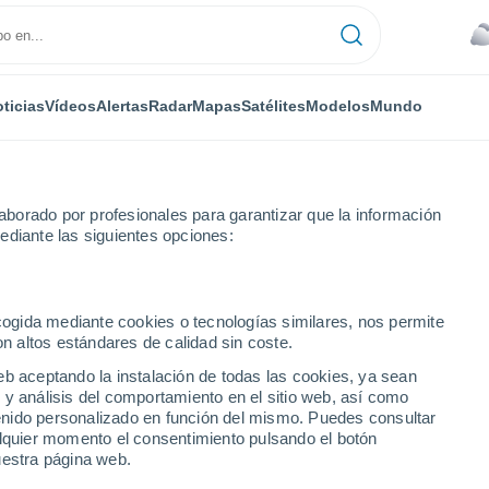
ticias
Vídeos
Alertas
Radar
Mapas
Satélites
Modelos
Mundo
borado por profesionales para garantizar que la información
ediante las siguientes opciones:
ecogida mediante cookies o tecnologías similares, nos permite
on altos estándares de calidad sin coste.
eb aceptando la instalación de todas las cookies, ya sean
 y análisis del comportamiento en el sitio web, así como
...
ntenido personalizado en función del mismo. Puedes consultar
alquier momento el consentimiento pulsando el botón
Por hora
uestra página web.
Cielos cubiertos en las próximas
horas