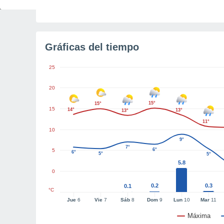
Gráficas del tiempo
25
20
15°
15°
15
14°
13°
13°
11°
10
9°
7°
6°
5
6°
5°
5°
5.8
0
0.2
0.3
0.1
°C
Jue
6
Vie
7
Sáb
8
Dom
9
Lun
10
Mar
11
Máxima