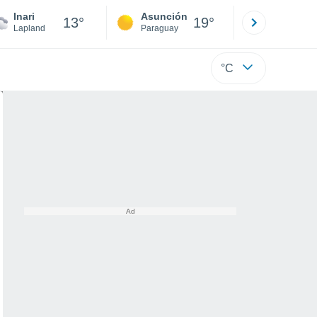
Inari
Asunción
Santa Rit
13°
19°
Lapland
Paraguay
Alto Paraná
°C