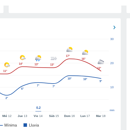
30
17°
16°
20
14°
13°
13°
12°
11°
10°
10°
9°
7°
7°
10
6°
2°
0.2
mm
Mié
12
Jue
13
Vie
14
Sáb
15
Dom
16
Lun
17
Mar
18
Mínima
Lluvia