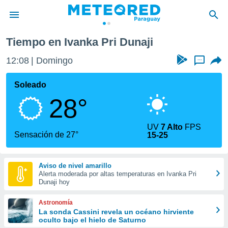
Tiempo en Ivanka Pri Dunaji
privacidad
12:08
Domingo
...
o de
om.py
com.py) ha
Soleado
ado por
28°
es para
ue la
 que se
UV
7 Alto
FPS
e calidad.
Sensación de 27°
15-25
eder a este
ediante las
opciones:
Aviso de nivel amarillo
Alerta moderada por altas temperaturas en Ivanka Pri
ookies y
Dunaji hoy
e forma
Astronomía
d digital
La sonda Cassini revela un océano hirviente
oculto bajo el hielo de Saturno
ada, basada