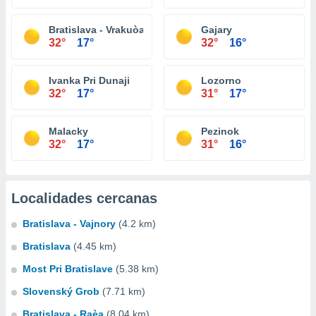
Bratislava - Vrakuòa
Gajary
32°
17°
32°
16°
Ivanka Pri Dunaji
Lozorno
32°
17°
31°
17°
Malacky
Pezinok
32°
17°
31°
16°
Localidades cercanas
Bratislava - Vajnory
(4.2 km)
Bratislava
(4.45 km)
Most Pri Bratislave
(5.38 km)
Slovenský Grob
(7.71 km)
Bratislava - Raèa
(8.04 km)