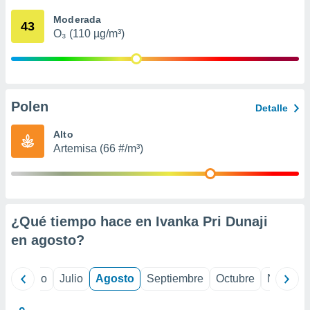
ados con el
 seleccionar
Moderada
43
o.
O₃ (110 µg/m³)
calización
precisa e
ión mediante
, publicidad
Polen
Detalle
dos,
Alto
 publicidad
Artemisa (66 #/m³)
,
ón de
 desarrollo
s.
tros 1199
¿Qué tiempo hace en Ivanka Pri Dunaji
ios
en
agosto
?
yo
Junio
Julio
Agosto
Septiembre
Octubre
Noviemb