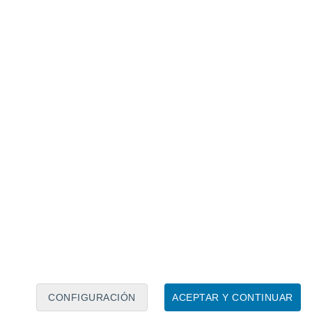
Calendario lunar
Lun
Mar
Mié
Jue
Vie
Sáb
Dom
7
8
9
10
11
12
13
14
15
16
CONFIGURACIÓN
ACEPTAR Y CONTINUAR