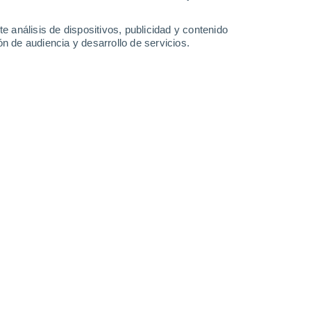
2.8 mm
7.3 mm
6.4 mm
3 mm
31°
/
26°
31°
/
24°
31°
/
24°
31°
/
24°
e análisis de dispositivos, publicidad y contenido
n de audiencia y desarrollo de servicios.
-
42
km/h
15
-
37
km/h
15
-
42
km/h
19
-
46
km/h
boso
Este
0 Bajo
8
-
19 km/h
FPS:
no
boso
Este
0 Bajo
9
-
19 km/h
FPS:
no
boso
Este
0 Bajo
9
-
20 km/h
FPS:
no
Este
0 Bajo
9
-
19 km/h
FPS:
no