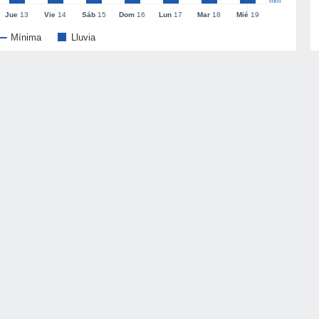
mm
Jue
13
Vie
14
Sáb
15
Dom
16
Lun
17
Mar
18
Mié
19
Mínima
Lluvia