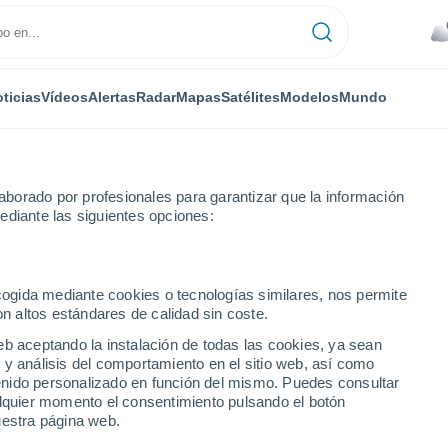
ticias
Vídeos
Alertas
Radar
Mapas
Satélites
Modelos
Mundo
borado por profesionales para garantizar que la información
ediante las siguientes opciones:
ecogida mediante cookies o tecnologías similares, nos permite
on altos estándares de calidad sin coste.
eb aceptando la instalación de todas las cookies, ya sean
 y análisis del comportamiento en el sitio web, así como
...
ntenido personalizado en función del mismo. Puedes consultar
alquier momento el consentimiento pulsando el botón
Por hora
uestra página web.
Cielos nubosos en las próximas
horas