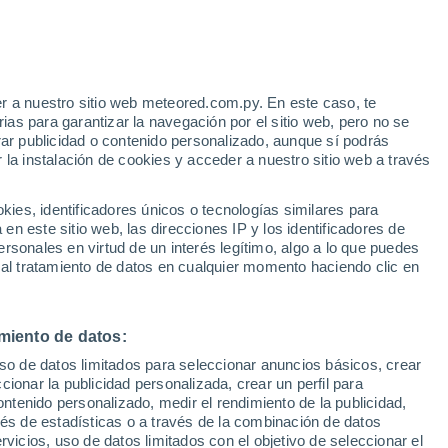
e
r a nuestro sitio web meteored.com.py. En este caso, te
:
32%
as para garantizar la navegación por el sitio web, pero no se
rar publicidad o contenido personalizado, aunque sí podrás
 la instalación de cookies y acceder a nuestro sitio web a través
tales:
es, identificadores únicos o tecnologías similares para
 no
n este sitio web, las direcciones IP y los identificadores de
rsonales en virtud de un interés legítimo, algo a lo que puedes
Radar de lluvia
Satélites
Modelos
 al tratamiento de datos en cualquier momento haciendo clic en
miento de datos:
Lunes
Martes
Miércoles
Jueves
uso de datos limitados para seleccionar anuncios básicos, crear
10 Ago
11 Ago
12 Ago
13 Ago
ccionar la publicidad personalizada, crear un perfil para
ontenido personalizado, medir el rendimiento de la publicidad,
vés de estadísticas o a través de la combinación de datos
rvicios, uso de datos limitados con el objetivo de seleccionar el
90%
90%
90%
80%