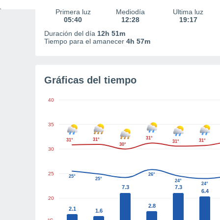
Primera luz
Mediodía
Última luz
05:40
12:28
19:17
Duración del día
12h 51m
Tiempo para el amanecer
4h 57m
Gráficas del tiempo
40
35
31°
31°
31°
31°
31°
30°
30
25
26°
25°
25°
24°
24°
7.3
7.3
6.4
20
2.8
2.1
1.6