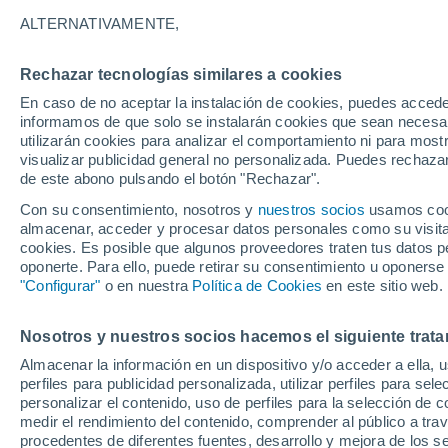
26°
ALTERNATIVAMENTE,
Rechazar tecnologías similares a cookies
Menguant
En caso de no aceptar la instalación de cookies, puedes accede
Iluminada
Sensación de 29°
informamos de que solo se instalarán cookies que sean necesari
utilizarán cookies para analizar el comportamiento ni para most
visualizar publicidad general no personalizada. Puedes rechazar
de este abono pulsando el botón "Rechazar".
Actualidad
El aviso de la OMM sobre los incendios fores
Con su consentimiento, nosotros y
nuestros socios
usamos cooki
"el cambio climático aumenta el riesgo, pero
almacenar, acceder y procesar datos personales como su visita e
es el único culpable
cookies. Es posible que algunos proveedores traten tus datos pe
Tiempo 1 - 7 días
Actualidad
Mapa de nubosidad
oponerte. Para ello, puede retirar su consentimiento u oponerse
"Configurar"
o en nuestra
Política de Cookies
en este sitio web.
Nosotros y nuestros socios hacemos el siguiente trata
Mañana
Domingo
Hoy
Almacenar la información en un dispositivo y/o acceder a ella, 
8 Ago
9 Ago
7 Ago
perfiles para publicidad personalizada, utilizar perfiles para sele
personalizar el contenido, uso de perfiles para la selección de c
medir el rendimiento del contenido, comprender al público a tra
procedentes de diferentes fuentes, desarrollo y mejora de los se
60%
90%
80%