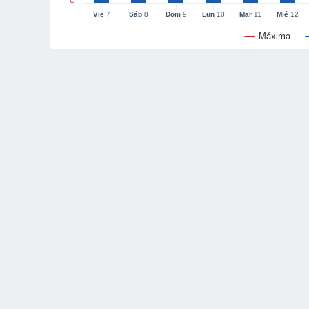
°C
Vie
7
Sáb
8
Dom
9
Lun
10
Mar
11
Mié
12
Máxima