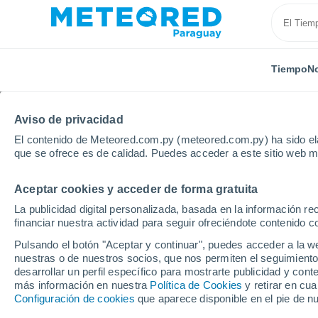
Tiempo
No
Aviso de privacidad
El contenido de Meteored.com.py (meteored.com.py) ha sido ela
que se ofrece es de calidad. Puedes acceder a este sitio web m
Aceptar cookies y acceder de forma gratuita
Inicio
Puerto Rico
Municipio de Humacao
Junio
La publicidad digital personalizada, basada en la información r
financiar nuestra actividad para seguir ofreciéndote contenido c
Tiempo en Junio
Pulsando el botón "Aceptar y continuar", puedes acceder a la w
nuestras o de nuestros socios, que nos permiten el seguimiento
00:43
Viernes
desarrollar un perfil específico para mostrarte publicidad y co
más información en nuestra
Política de Cookies
y retirar en cu
Configuración de cookies
que aparece disponible en el pie de n
Parcialmente nuboso