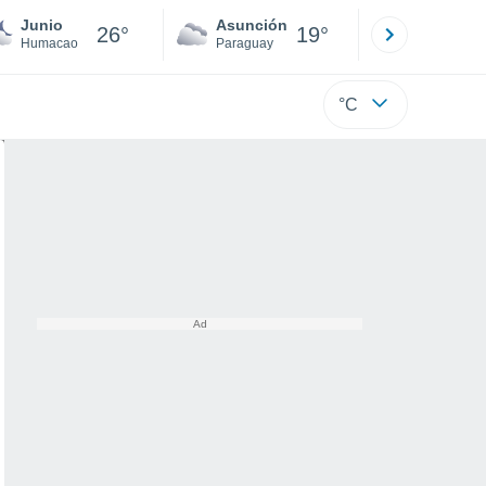
Junio
Asunción
Santa Rit
26°
19°
Humacao
Paraguay
Alto Paraná
°C