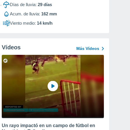
Días de lluvia:
29
días
Acum. de lluvia:
162 mm
Viento medio:
14 km/h
Vídeos
Más Vídeos
Un rayo impactó en un campo de fútbol en