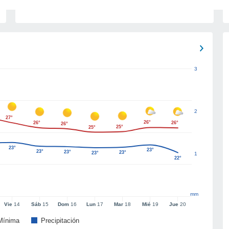
3
2
27°
26°
26°
26°
26°
25°
25°
23°
23°
23°
23°
23°
23°
1
22°
mm
Vie
14
Sáb
15
Dom
16
Lun
17
Mar
18
Mié
19
Jue
20
Mínima
Precipitación