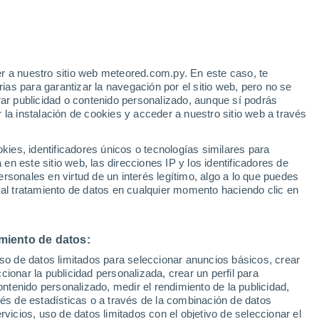
Aviso de nivel amarillo
Alerta moderada por altas
temperaturas en Karpathos hoy
r a nuestro sitio web meteored.com.py. En este caso, te
/h
as para garantizar la navegación por el sitio web, pero no se
rar publicidad o contenido personalizado, aunque sí podrás
 la instalación de cookies y acceder a nuestro sitio web a través
 el
es, identificadores únicos o tecnologías similares para
a
n este sitio web, las direcciones IP y los identificadores de
rsonales en virtud de un interés legítimo, algo a lo que puedes
Radar de lluvia
Satélites
Modelos
 al tratamiento de datos en cualquier momento haciendo clic en
miento de datos:
Martes
Miércoles
Jueves
Viernes
uso de datos limitados para seleccionar anuncios básicos, crear
11 Ago
12 Ago
13 Ago
14 Ago
ccionar la publicidad personalizada, crear un perfil para
ontenido personalizado, medir el rendimiento de la publicidad,
vés de estadísticas o a través de la combinación de datos
rvicios, uso de datos limitados con el objetivo de seleccionar el