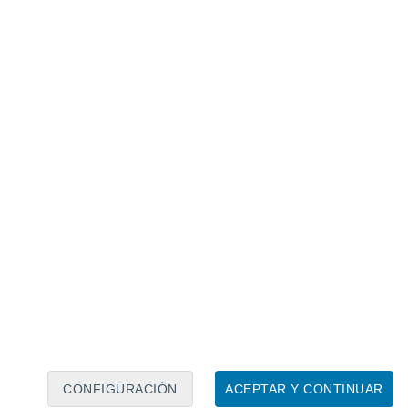
Calendario lunar
Lun
Mar
Mié
Jue
Vie
Sáb
Dom
8
9
10
11
12
13
14
15
16
17
18
19
20
21
CONFIGURACIÓN
ACEPTAR Y CONTINUAR