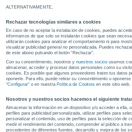
27°
ALTERNATIVAMENTE,
Rechazar tecnologías similares a cookies
Noroeste
En caso de no aceptar la instalación de cookies, puedes accede
Sensación de 29°
28
-
45 km
informamos de que solo se instalarán cookies que sean necesari
utilizarán cookies para analizar el comportamiento ni para most
visualizar publicidad general no personalizada. Puedes rechazar
de este abono pulsando el botón "Rechazar".
Astronomía
Los seis miradores imprescindibles para vivir
Con su consentimiento, nosotros y
nuestros socios
usamos cooki
eclipse solar total del 12 de agosto en Españ
almacenar, acceder y procesar datos personales como su visita e
cookies. Es posible que algunos proveedores traten tus datos pe
Tiempo 1 - 7 días
Actualidad
Mapa de temperatura
oponerte. Para ello, puede retirar su consentimiento u oponerse
"Configurar"
o en nuestra
Política de Cookies
en este sitio web.
Nosotros y nuestros socios hacemos el siguiente trata
Mañana
Lunes
Hoy
Almacenar la información en un dispositivo y/o acceder a ella, 
9 Ago
10 Ago
8 Ago
perfiles para publicidad personalizada, utilizar perfiles para sele
personalizar el contenido, uso de perfiles para la selección de c
medir el rendimiento del contenido, comprender al público a tra
procedentes de diferentes fuentes, desarrollo y mejora de los se