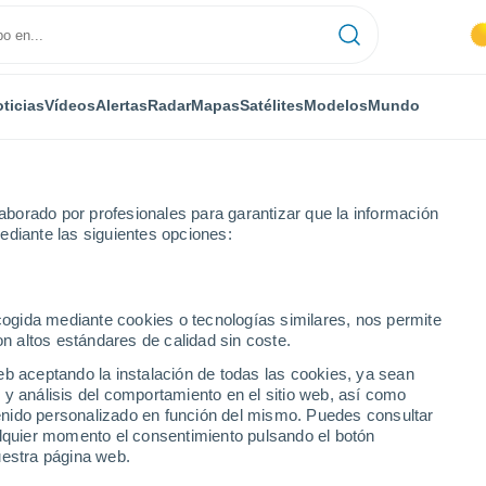
ticias
Vídeos
Alertas
Radar
Mapas
Satélites
Modelos
Mundo
borado por profesionales para garantizar que la información
ediante las siguientes opciones:
ecogida mediante cookies o tecnologías similares, nos permite
on altos estándares de calidad sin coste.
eb aceptando la instalación de todas las cookies, ya sean
 y análisis del comportamiento en el sitio web, así como
...
ntenido personalizado en función del mismo. Puedes consultar
alquier momento el consentimiento pulsando el botón
Por hora
uestra página web.
Cielos despejados en las
próximas horas