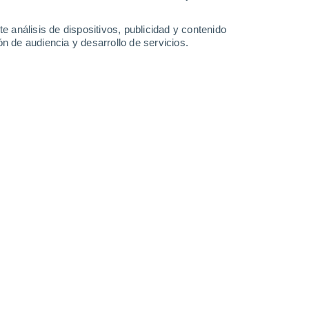
27°
/
24°
27°
/
24°
27°
/
23°
27°
/
23°
e análisis de dispositivos, publicidad y contenido
n de audiencia y desarrollo de servicios.
-
52
km/h
33
-
54
km/h
35
-
56
km/h
36
-
59
km/h
to
Noroeste
4 Medio
28
-
45 km/h
FPS:
6-10
Noroeste
6 Alto
28
-
46 km/h
FPS:
15-25
Noroeste
8 ¡Muy Alto!
29
-
46 km/h
FPS:
25-50
Noroeste
10 ¡Muy Alto!
29
-
48 km/h
FPS:
25-50