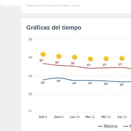
Luz diurna restante
10h 36m
Gráficas del tiempo
35
30
28°
28°
28°
27°
27°
27°
25
24°
24°
24°
24°
24°
23°
20
°C
Sáb
8
Dom
9
Lun
10
Mar
11
Mié
12
Jue
13
Máxima