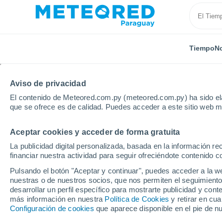
Tiempo
No
Aviso de privacidad
El contenido de Meteored.com.py (meteored.com.py) ha sido ela
que se ofrece es de calidad. Puedes acceder a este sitio web m
Aceptar cookies y acceder de forma gratuita
Inicio
Grecia
Egeo Meridional
Karpathos
La publicidad digital personalizada, basada en la información r
financiar nuestra actividad para seguir ofreciéndote contenido c
Tiempo en Karpathos
Pulsando el botón "Aceptar y continuar", puedes acceder a la w
nuestras o de nuestros socios, que nos permiten el seguimiento
10:00
Sábado
desarrollar un perfil específico para mostrarte publicidad y co
más información en nuestra
Política de Cookies
y retirar en cu
Configuración de cookies
que aparece disponible en el pie de n
Soleado