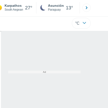
Karpathos
Asunción
Santa Rit
27°
13°
South Aegean
Paraguay
Alto Paraná
°C