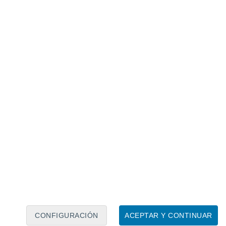
Calendario lunar
Lun
Mar
Mié
Jue
Vie
Sáb
Dom
9
10
11
12
13
14
15
16
CONFIGURACIÓN
ACEPTAR Y CONTINUAR