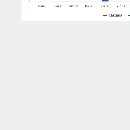
°C
Dom
9
Lun
10
Mar
11
Mié
12
Jue
13
Vie
14
Máxima