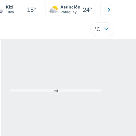
Kizil
Asunción
Santa Rit
15°
24°
Tuvá
Paraguay
Alto Paraná
°C