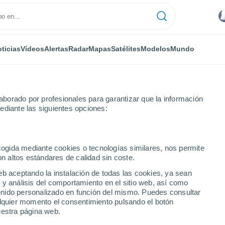
ticias
Vídeos
Alertas
Radar
Mapas
Satélites
Modelos
Mundo
borado por profesionales para garantizar que la información
ediante las siguientes opciones:
ecogida mediante cookies o tecnologías similares, nos permite
on altos estándares de calidad sin coste.
eb aceptando la instalación de todas las cookies, ya sean
 y análisis del comportamiento en el sitio web, así como
...
ntenido personalizado en función del mismo. Puedes consultar
alquier momento el consentimiento pulsando el botón
Por hora
uestra página web.
Cielos nubosos en las próximas
horas