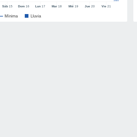
mm
Sáb
15
Dom
16
Lun
17
Mar
18
Mié
19
Jue
20
Vie
21
Mínima
Lluvia