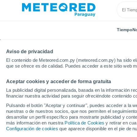
Tiempo
No
Aviso de privacidad
El contenido de Meteored.com.py (meteored.com.py) ha sido ela
que se ofrece es de calidad. Puedes acceder a este sitio web m
Aceptar cookies y acceder de forma gratuita
Inicio
Rusia
Tuvá
Kizil
La publicidad digital personalizada, basada en la información r
financiar nuestra actividad para seguir ofreciéndote contenido c
Tiempo en Kizil
Pulsando el botón "Aceptar y continuar", puedes acceder a la w
nuestras o de nuestros socios, que nos permiten el seguimiento
02:56
Domingo
desarrollar un perfil específico para mostrarte publicidad y co
más información en nuestra
Política de Cookies
y retirar en cu
Configuración de cookies
que aparece disponible en el pie de n
Nubes y claros