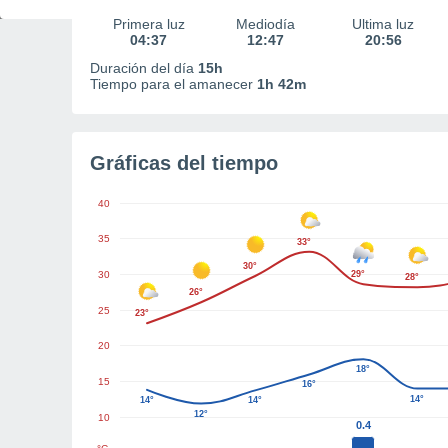
Primera luz
Mediodía
Última luz
04:37
12:47
20:56
Duración del día
15h
Tiempo para el amanecer
1h 42m
Gráficas del tiempo
40
35
33°
30°
30
29°
28°
26°
25
23°
20
18°
15
16°
14°
14°
14°
12°
10
0.4