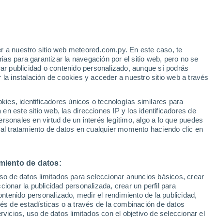
e
r a nuestro sitio web meteored.com.py. En este caso, te
:
17%
as para garantizar la navegación por el sitio web, pero no se
rar publicidad o contenido personalizado, aunque sí podrás
 la instalación de cookies y acceder a nuestro sitio web a través
r?
es, identificadores únicos o tecnologías similares para
n este sitio web, las direcciones IP y los identificadores de
rsonales en virtud de un interés legítimo, algo a lo que puedes
Radar de lluvia
Satélites
Modelos
 al tratamiento de datos en cualquier momento haciendo clic en
miento de datos:
iércoles
Jueves
Viernes
Sábado
uso de datos limitados para seleccionar anuncios básicos, crear
12 Ago
13 Ago
14 Ago
15 Ago
ccionar la publicidad personalizada, crear un perfil para
ontenido personalizado, medir el rendimiento de la publicidad,
vés de estadísticas o a través de la combinación de datos
rvicios, uso de datos limitados con el objetivo de seleccionar el
60%