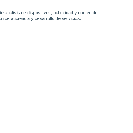
0.4 mm
33°
/
16°
29°
/
18°
28°
/
14°
29°
/
14°
e análisis de dispositivos, publicidad y contenido
n de audiencia y desarrollo de servicios.
-
40
km/h
7
-
25
km/h
5
-
23
km/h
4
-
17
km/h
Oeste
0 Bajo
3
-
9 km/h
FPS:
no
uboso
Oeste
0 Bajo
3
-
8 km/h
FPS:
no
Noroeste
0 Bajo
3
-
9 km/h
FPS:
no
Oeste
0 Bajo
6
-
12 km/h
FPS:
no