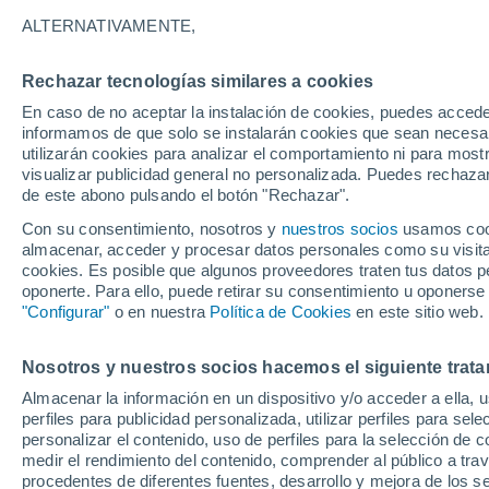
15°
ALTERNATIVAMENTE,
Rechazar tecnologías similares a cookies
Menguant
En caso de no aceptar la instalación de cookies, puedes accede
Iluminada
Sensación de 15°
informamos de que solo se instalarán cookies que sean necesari
utilizarán cookies para analizar el comportamiento ni para most
visualizar publicidad general no personalizada. Puedes rechazar
de este abono pulsando el botón "Rechazar".
Ciencia
¿Será realidad el chocolate resistente al calo
Con su consentimiento, nosotros y
nuestros socios
usamos cooki
Científicos trabajan en chocolates que no se
almacenar, acceder y procesar datos personales como su visita e
derriten ni en verano
cookies. Es posible que algunos proveedores traten tus datos pe
Tiempo 1 - 7 días
Actualidad
Mapa de nubosidad
oponerte. Para ello, puede retirar su consentimiento u oponerse
"Configurar"
o en nuestra
Política de Cookies
en este sitio web.
Nosotros y nuestros socios hacemos el siguiente trata
Mañana
Martes
M
Hoy
Almacenar la información en un dispositivo y/o acceder a ella, 
10 Ago
11 Ago
9 Ago
perfiles para publicidad personalizada, utilizar perfiles para sele
personalizar el contenido, uso de perfiles para la selección de c
medir el rendimiento del contenido, comprender al público a tra
procedentes de diferentes fuentes, desarrollo y mejora de los se