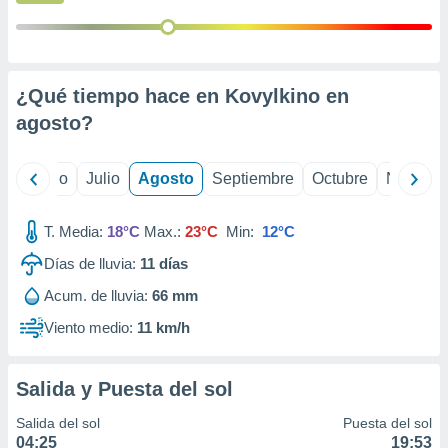
ados con el
 seleccionar
o.
calización
precisa e
¿Qué tiempo hace en Kovylkino en
ión mediante
agosto
?
, publicidad
yo
Junio
Julio
Agosto
Septiembre
Octubre
Noviemb
dos,
 publicidad
,
T. Media:
18°C
Max.:
23°C
Min:
12°C
ón de
 desarrollo
Días de lluvia:
11
días
s.
Acum. de lluvia:
66 mm
tros 1199
Viento medio:
11 km/h
ios
Salida y Puesta del sol
Salida del sol
Puesta del sol
04:25
19:53