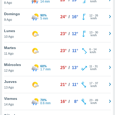
14 mm
km/h
ublicidad y
8 Ago
do en
Domingo
90%
12
-
26
 mismo.
24°
/
16°
5 mm
km/h
9 Ago
sultar más
 en nuestra
Lunes
 Cookies
y
13
-
30
23°
/
12°
km/h
ualquier
10 Ago
ento
Martes
6
-
14
23°
/
11°
 botón
km/h
11 Ago
ación de
kies
Miércoles
 disponible
60%
11
-
31
25°
/
13°
1.7 mm
km/h
e nuestra
12 Ago
.
Jueves
17
-
37
21°
/
11°
IVAMENTE,
km/h
13 Ago
Viernes
as
70%
23
-
49
16°
/
8°
0.6 mm
km/h
14 Ago
 a cookies
 no aceptar