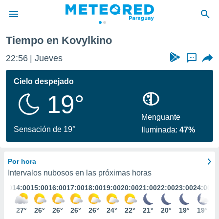
Tiempo en Kovylkino
privacidad
22:56
Jueves
...
o de
om.py
com.py) ha
Cielo despejado
ado por
19°
es para
ue la
 que se
Menguante
e calidad.
Sensación de 19°
Iluminada:
47%
eder a este
ediante las
opciones:
Por hora
ookies y
Intervalos nubosos en las próximas horas
e forma
3:00
14:00
15:00
16:00
17:00
18:00
19:00
20:00
21:00
22:00
23:00
24:00
d digital
26°
27°
26°
26°
26°
26°
24°
22°
21°
20°
19°
19°
ada, basada