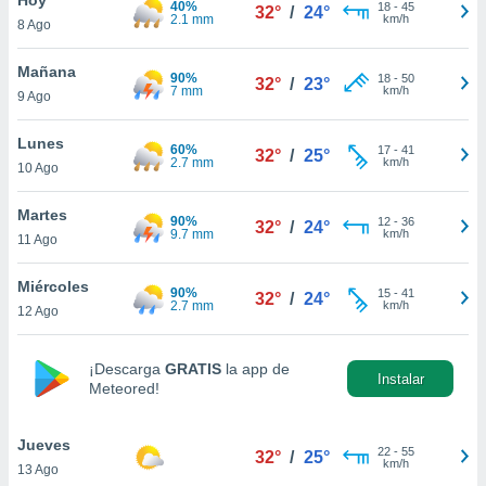
40%
ublicidad y
18
-
45
32°
/
24°
2.1 mm
km/h
8 Ago
do en
 mismo.
Mañana
90%
18
-
50
32°
/
23°
sultar más
7 mm
km/h
9 Ago
 en nuestra
 Cookies
y
Lunes
60%
17
-
41
ualquier
32°
/
25°
2.7 mm
km/h
10 Ago
ento
 botón
Martes
90%
12
-
36
32°
/
24°
ación de
9.7 mm
km/h
11 Ago
kies
 disponible
Miércoles
90%
15
-
41
e nuestra
32°
/
24°
2.7 mm
km/h
12 Ago
.
IVAMENTE,
¡Descarga
GRATIS
la app de
Instalar
Meteored!
as
 a cookies
Jueves
22
-
55
32°
/
25°
km/h
13 Ago
 no aceptar