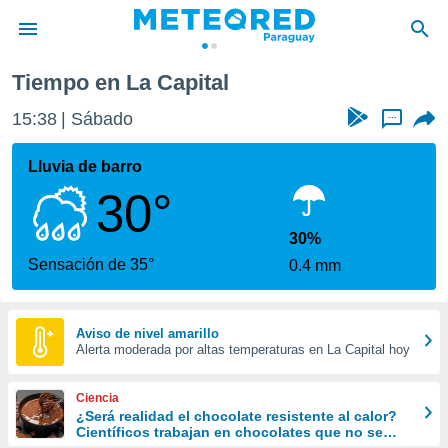
Tiempo en La Capital
privacidad
15:38
Sábado
...
o de
om.py
com.py) ha
Lluvia de barro
ado por
30°
es para
ue la
 que se
30%
e calidad.
Sensación de 35°
0.4 mm
eder a este
ediante las
opciones:
Aviso de nivel amarillo
Alerta moderada por altas temperaturas en La Capital hoy
ookies y
e forma
Ciencia
d digital
¿Será realidad el chocolate resistente al calor?
Científicos trabajan en chocolates que no se
ada, basada