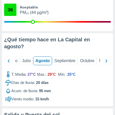
ados con el
 seleccionar
Aceptable
36
o.
PM₁₀ (44 µg/m³)
calización
precisa e
ión mediante
, publicidad
¿Qué tiempo hace en La Capital en
agosto
?
dos,
 publicidad
,
yo
Junio
Julio
Agosto
Septiembre
Octubre
Noviemb
ón de
 desarrollo
s.
T. Media:
27°C
Max.:
29°C
Min:
25°C
tros 1199
Días de lluvia:
20
días
ios
Acum. de lluvia:
95 mm
Viento medio:
15 km/h
Salida y Puesta del sol