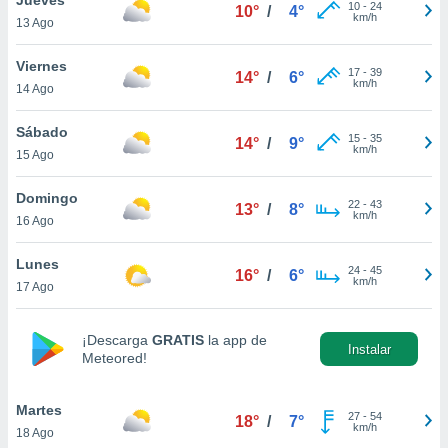
ublicidad y
10
-
24
10°
/
4°
km/h
13 Ago
do en
 mismo.
Viernes
17
-
39
14°
/
6°
sultar más
km/h
14 Ago
 en nuestra
 Cookies
y
Sábado
15
-
35
ualquier
14°
/
9°
km/h
15 Ago
ento
 botón
Domingo
22
-
43
13°
/
8°
ación de
km/h
16 Ago
kies
 disponible
Lunes
24
-
45
e nuestra
16°
/
6°
km/h
17 Ago
.
IVAMENTE,
¡Descarga
GRATIS
la app de
Instalar
Meteored!
as
 a cookies
Martes
27
-
54
18°
/
7°
km/h
18 Ago
 no aceptar