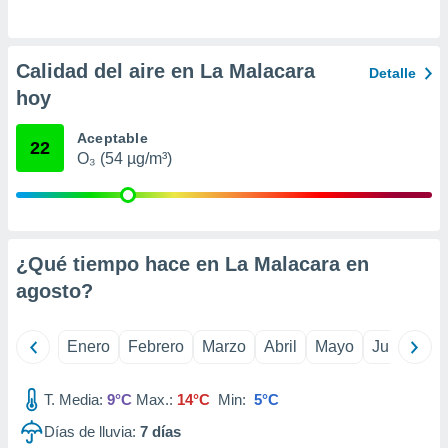
retirar su
ento u
Calidad del aire en La Malacara
 de datos
Detalle
er momento
hoy
ic en
o en
Aceptable
22
O₃ (54 µg/m³)
 Cookies
en
eb.
y
socios
¿Qué tiempo hace en La Malacara en
el
agosto
?
to de
Enero
Febrero
Marzo
Abril
Mayo
Junio
Ju
la
 en un
 y/o acceder
T. Media:
9°C
Max.:
14°C
Min:
5°C
 de datos
ara
Días de lluvia:
7
días
 anuncios