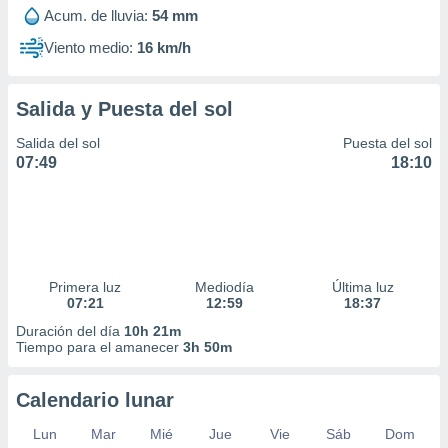
ar perfiles
Acum. de lluvia:
54 mm
idad
Viento medio:
16 km/h
a, utilizar
a
 la
Salida y Puesta del sol
da, crear un
Salida del sol
Puesta del sol
personalizar
07:49
18:10
o, uso de
a la
e contenido
do, medir el
 de la
medir el
 del
Primera luz
Mediodía
Última luz
 comprender
07:21
12:59
18:37
 través de
Duración del día
10h 21m
s o a través
Tiempo para el amanecer
3h 50m
nación de
edentes de
fuentes,
Calendario lunar
y mejora de
os, uso de
Lun
Mar
Mié
Jue
Vie
Sáb
Dom