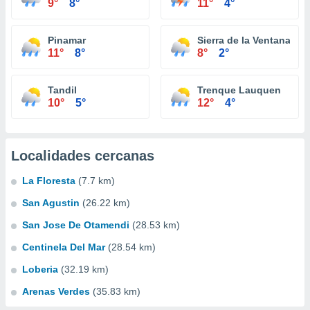
9°
8°
11°
4°
Pinamar
Sierra de la Ventana
11°
8°
8°
2°
Tandil
Trenque Lauquen
10°
5°
12°
4°
Localidades cercanas
La Floresta
(7.7 km)
San Agustin
(26.22 km)
San Jose De Otamendi
(28.53 km)
Centinela Del Mar
(28.54 km)
Loberia
(32.19 km)
Arenas Verdes
(35.83 km)