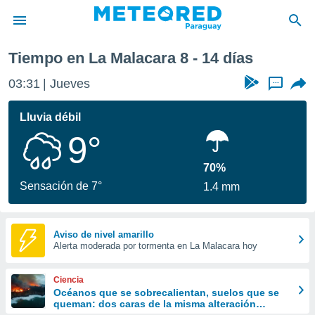
Próxima semana
Tiempo en La Malacara 8 - 14 días
privacidad
03:31
Jueves
...
o de
om.py
com.py) ha
Lluvia débil
ado por
9°
es para
ue la
 que se
70%
e calidad.
Sensación de 7°
1.4 mm
eder a este
ediante las
opciones:
Aviso de nivel amarillo
Alerta moderada por tormenta en La Malacara hoy
ookies y
e forma
Ciencia
d digital
Océanos que se sobrecalientan, suelos que se
queman: dos caras de la misma alteración
ada, basada