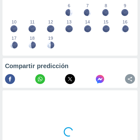
ados con el
6
7
8
9
 seleccionar
o.
10
11
12
13
14
15
16
calización
precisa e
ión mediante
17
18
19
, publicidad
dos,
 publicidad
Compartir predicción
,
ón de
 desarrollo
s.
tros 1199
ios