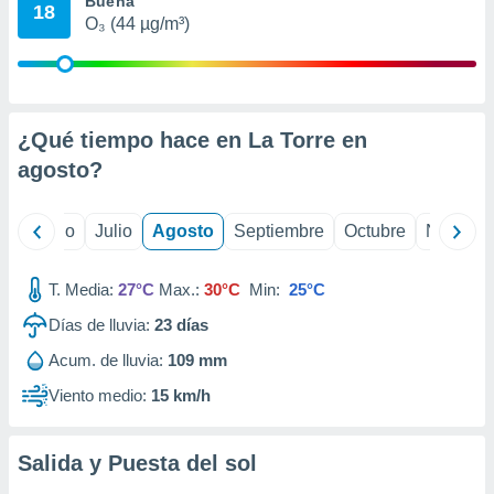
Buena
ados con el
18
 seleccionar
O₃ (44 µg/m³)
o.
calización
precisa e
ión mediante
¿Qué tiempo hace en La Torre en
, publicidad
agosto
?
dos,
 publicidad
yo
Junio
Julio
Agosto
Septiembre
Octubre
Noviemb
,
ón de
 desarrollo
T. Media:
27°C
Max.:
30°C
Min:
25°C
s.
Días de lluvia:
23
días
tros 1199
Acum. de lluvia:
109 mm
ios
Viento medio:
15 km/h
Salida y Puesta del sol