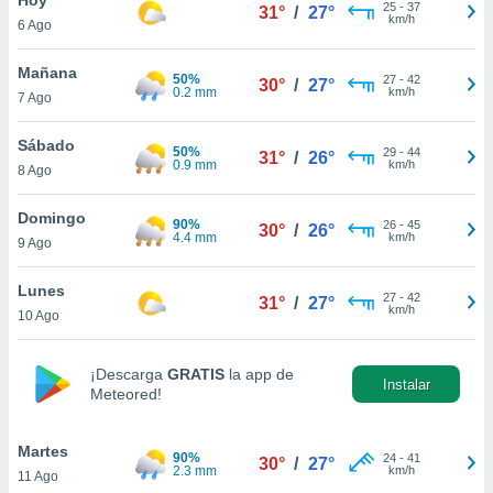
ublicidad y
25
-
37
31°
/
27°
km/h
6 Ago
do en
 mismo.
Mañana
50%
27
-
42
30°
/
27°
sultar más
0.2 mm
km/h
7 Ago
 en nuestra
 Cookies
y
Sábado
50%
29
-
44
ualquier
31°
/
26°
0.9 mm
km/h
8 Ago
ento
 botón
Domingo
90%
26
-
45
30°
/
26°
ación de
4.4 mm
km/h
9 Ago
kies
 disponible
Lunes
27
-
42
e nuestra
31°
/
27°
km/h
10 Ago
.
IVAMENTE,
¡Descarga
GRATIS
la app de
Instalar
Meteored!
as
 a cookies
Martes
90%
24
-
41
30°
/
27°
2.3 mm
km/h
11 Ago
 no aceptar