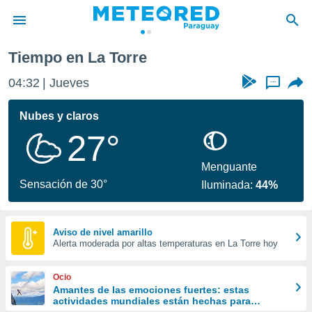
Tiempo en La Torre
privacidad
04:32
Jueves
...
o de
om.py
com.py) ha
Nubes y claros
ado por
27°
es para
ue la
 que se
Menguante
e calidad.
Sensación de 30°
Iluminada:
44%
eder a este
ediante las
opciones:
Aviso de nivel amarillo
Alerta moderada por altas temperaturas en La Torre hoy
ookies y
e forma
Ocio
d digital
Amantes de las emociones fuertes: estas
actividades mundiales están hechas para
ada, basada