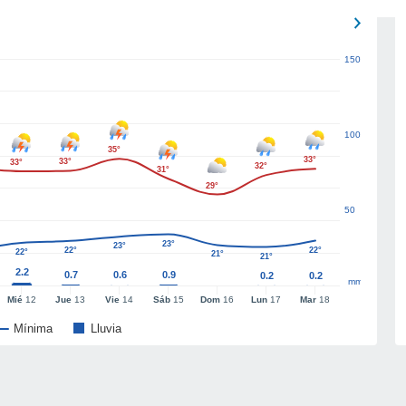
150
100
35°
33°
33°
33°
32°
31°
29°
50
23°
23°
22°
22°
22°
21°
21°
2.2
0.7
0.6
0.9
0.2
0.2
mm
Mié
12
Jue
13
Vie
14
Sáb
15
Dom
16
Lun
17
Mar
18
Mínima
Lluvia