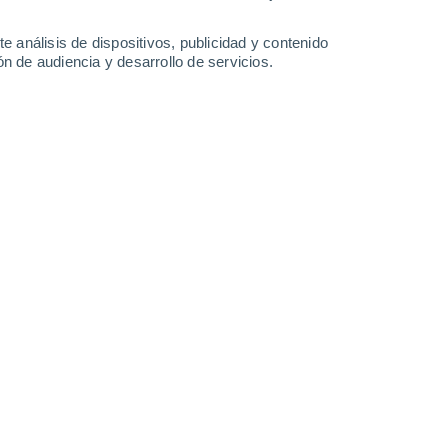
5.3 mm
1.8 mm
2.2 mm
34°
/
22°
33°
/
22°
33°
/
21°
33°
/
22°
e análisis de dispositivos, publicidad y contenido
n de audiencia y desarrollo de servicios.
-
32
km/h
8
-
28
km/h
10
-
30
km/h
11
-
32
km/h
6 de agosto
Noroeste
1 Bajo
°
13
-
30 km/h
FPS:
no
Suroeste
0 Bajo
°
5
-
27 km/h
FPS:
no
s
Suroeste
0 Bajo
°
6
-
15 km/h
FPS:
no
s
Suroeste
0 Bajo
°
4
-
14 km/h
FPS:
no