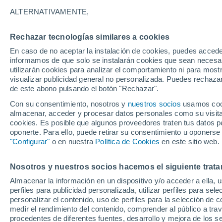
31°
ALTERNATIVAMENTE,
Rechazar tecnologías similares a cookies
Menguant
En caso de no aceptar la instalación de cookies, puedes accede
Iluminada
Sensación de 32°
informamos de que solo se instalarán cookies que sean necesari
utilizarán cookies para analizar el comportamiento ni para most
visualizar publicidad general no personalizada. Puedes rechazar
de este abono pulsando el botón "Rechazar".
Actualidad
El aviso de la OMM sobre los incendios fores
Con su consentimiento, nosotros y
nuestros socios
usamos cooki
"el cambio climático aumenta el riesgo, pero
almacenar, acceder y procesar datos personales como su visita e
es el único culpable
cookies. Es posible que algunos proveedores traten tus datos pe
Tiempo 1 - 7 días
Actualidad
Mapa de nubosidad
oponerte. Para ello, puede retirar su consentimiento u oponerse
"Configurar"
o en nuestra
Política de Cookies
en este sitio web.
Nosotros y nuestros socios hacemos el siguiente trata
Mañana
Sábado
D
Hoy
Almacenar la información en un dispositivo y/o acceder a ella, 
7 Ago
8 Ago
6 Ago
perfiles para publicidad personalizada, utilizar perfiles para sele
personalizar el contenido, uso de perfiles para la selección de c
medir el rendimiento del contenido, comprender al público a tra
procedentes de diferentes fuentes, desarrollo y mejora de los se
90%
60%
60%