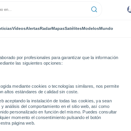
ticias
Vídeos
Alertas
Radar
Mapas
Satélites
Modelos
Mundo
borado por profesionales para garantizar que la información
ediante las siguientes opciones:
ecogida mediante cookies o tecnologías similares, nos permite
on altos estándares de calidad sin coste.
De Kino
eb aceptando la instalación de todas las cookies, ya sean
 y análisis del comportamiento en el sitio web, así como
...
ntenido personalizado en función del mismo. Puedes consultar
alquier momento el consentimiento pulsando el botón
Por hora
uestra página web.
Calor Húmedo Sofocante en las
próximas horas