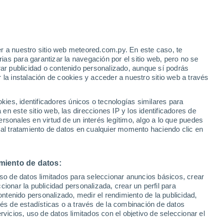
Riesgo de tormentas
Mañana por la tarde
e
r a nuestro sitio web meteored.com.py. En este caso, te
:
42%
as para garantizar la navegación por el sitio web, pero no se
rar publicidad o contenido personalizado, aunque sí podrás
 la instalación de cookies y acceder a nuestro sitio web a través
tales:
es, identificadores únicos o tecnologías similares para
 no
n este sitio web, las direcciones IP y los identificadores de
rsonales en virtud de un interés legítimo, algo a lo que puedes
Radar de lluvia
Satélites
Modelos
 al tratamiento de datos en cualquier momento haciendo clic en
miento de datos:
omingo
Lunes
Martes
Miércoles
uso de datos limitados para seleccionar anuncios básicos, crear
9 Ago
10 Ago
11 Ago
12 Ago
ccionar la publicidad personalizada, crear un perfil para
ontenido personalizado, medir el rendimiento de la publicidad,
vés de estadísticas o a través de la combinación de datos
rvicios, uso de datos limitados con el objetivo de seleccionar el
90%
90%
70%