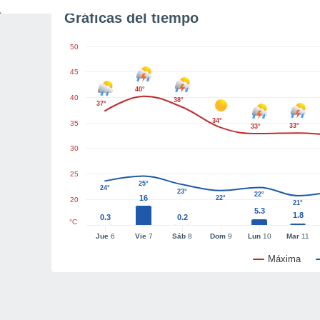
Gráficas del tiempo
50
45
40°
40
38°
37°
34°
35
33°
33°
30
25
25°
24°
23°
22°
16
22°
20
21°
5.3
1.8
0.3
0.2
°C
Jue
6
Vie
7
Sáb
8
Dom
9
Lun
10
Mar
11
Máxima