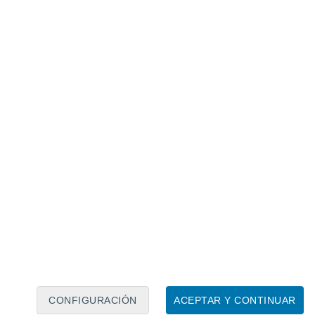
Calendario lunar
Lun
Mar
Mié
Jue
Vie
Sáb
Dom
6
7
8
9
10
11
12
13
14
15
16
17
18
19
CONFIGURACIÓN
ACEPTAR Y CONTINUAR