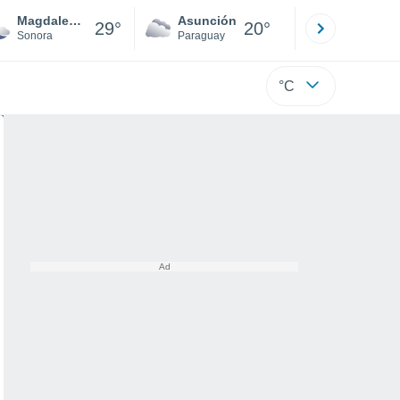
Magdalena De Kino
Asunción
Santa Rit
29°
20°
Sonora
Paraguay
Alto Paraná
°C