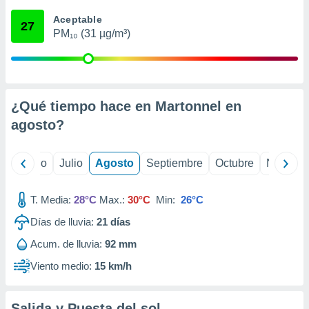
ados con el
 seleccionar
Aceptable
27
o.
PM₁₀ (31 µg/m³)
calización
precisa e
ión mediante
, publicidad
¿Qué tiempo hace en Martonnel en
agosto
?
dos,
 publicidad
,
yo
Junio
Julio
Agosto
Septiembre
Octubre
Noviemb
ón de
 desarrollo
s.
T. Media:
28°C
Max.:
30°C
Min:
26°C
tros 1199
Días de lluvia:
21
días
ios
Acum. de lluvia:
92 mm
Viento medio:
15 km/h
Salida y Puesta del sol