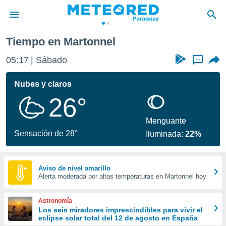
Tiempo en Martonnel
privacidad
05:17
Sábado
...
o de
om.py
com.py) ha
Nubes y claros
ado por
26°
es para
ue la
 que se
Menguante
e calidad.
Sensación de 28°
Iluminada:
22%
eder a este
ediante las
opciones:
Aviso de nivel amarillo
Alerta moderada por altas temperaturas en Martonnel hoy
ookies y
e forma
Astronomía
d digital
Los seis miradores imprescindibles para vivir el
eclipse solar total del 12 de agosto en España
ada, basada