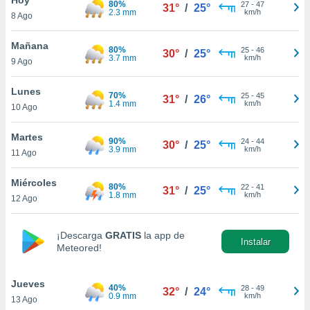
80%
ublicidad y
27
-
47
31°
/
25°
2.3 mm
km/h
8 Ago
do en
 mismo.
Mañana
80%
25
-
46
30°
/
25°
sultar más
3.7 mm
km/h
9 Ago
 en nuestra
 Cookies
y
Lunes
70%
25
-
45
ualquier
31°
/
26°
1.4 mm
km/h
10 Ago
ento
 botón
Martes
90%
24
-
44
30°
/
25°
ación de
3.9 mm
km/h
11 Ago
kies
 disponible
Miércoles
80%
22
-
41
e nuestra
31°
/
25°
1.8 mm
km/h
12 Ago
.
IVAMENTE,
¡Descarga
GRATIS
la app de
Instalar
Meteored!
as
 a cookies
Jueves
40%
28
-
49
32°
/
24°
0.9 mm
km/h
13 Ago
 no aceptar