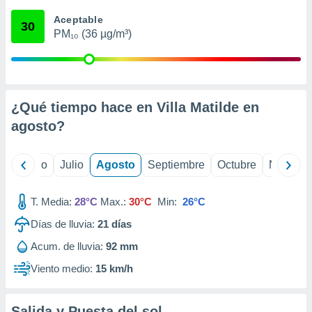
ados con el
 seleccionar
Aceptable
30
o.
PM₁₀ (36 µg/m³)
calización
precisa e
ión mediante
, publicidad
¿Qué tiempo hace en Villa Matilde en
agosto
?
dos,
 publicidad
,
yo
Junio
Julio
Agosto
Septiembre
Octubre
Noviemb
ón de
 desarrollo
s.
T. Media:
28°C
Max.:
30°C
Min:
26°C
tros 1199
Días de lluvia:
21
días
ios
Acum. de lluvia:
92 mm
Viento medio:
15 km/h
Salida y Puesta del sol