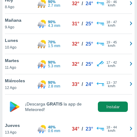
90%
ublicidad y
20
-
46
32°
/
24°
2.7 mm
km/h
8 Ago
do en
 mismo.
Mañana
90%
18
-
47
31°
/
25°
sultar más
4.3 mm
km/h
9 Ago
 en nuestra
 Cookies
y
Lunes
70%
19
-
45
ualquier
32°
/
25°
1.5 mm
km/h
10 Ago
ento
 botón
Martes
90%
17
-
42
32°
/
25°
ación de
5.3 mm
km/h
11 Ago
kies
 disponible
Miércoles
90%
13
-
37
e nuestra
33°
/
24°
2.8 mm
km/h
12 Ago
.
IVAMENTE,
¡Descarga
GRATIS
la app de
Instalar
Meteored!
as
 a cookies
Jueves
40%
18
-
44
34°
/
23°
0.6 mm
km/h
13 Ago
 no aceptar