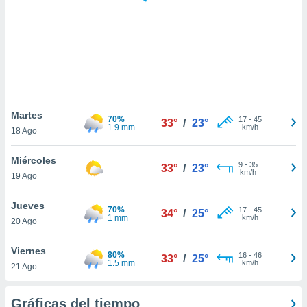
ste abono
 botón
.
nto,
cios
kies,
Martes
70%
17
-
45
ores únicos
33°
/
23°
1.9 mm
km/h
18 Ago
as similares
nar,
Miércoles
rocesar
9
-
35
33°
/
23°
km/h
onales como
19 Ago
 este sitio
recciones IP
Jueves
70%
17
-
45
34°
/
25°
ficadores de
1 mm
km/h
20 Ago
 posible
s
Viernes
 traten tus
80%
16
-
46
33°
/
25°
1.5 mm
km/h
nales en
21 Ago
 interés
go a lo que
Gráficas del tiempo
nerte. Para