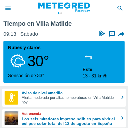
Tiempo en Villa Matilde
privacidad
09:13
Sábado
...
o de
om.py
com.py) ha
Nubes y claros
ado por
30°
es para
ue la
 que se
Este
e calidad.
Sensación de 33°
13
31 km/h
eder a este
ediante las
opciones:
Aviso de nivel amarillo
Alerta moderada por altas temperaturas en Villa Matilde
ookies y
hoy
e forma
Astronomía
d digital
Los seis miradores imprescindibles para vivir el
eclipse solar total del 12 de agosto en España
ada, basada