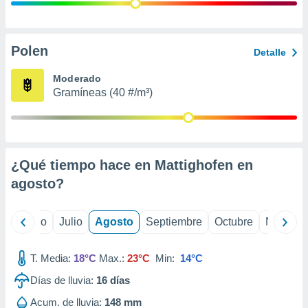
ados con el
 seleccionar
o.
calización
Polen
Detalle
precisa e
ión mediante
Moderado
Gramíneas (40 #/m³)
, publicidad
dos,
 publicidad
,
¿Qué tiempo hace en Mattighofen en
ón de
 desarrollo
agosto
?
s.
tros 1199
yo
Junio
Julio
Agosto
Septiembre
Octubre
Noviemb
ios
T. Media:
18°C
Max.:
23°C
Min:
14°C
Días de lluvia:
16
días
Acum. de lluvia:
148 mm