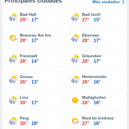
Principales ciudades
Más ciudades
Bad Hall
Bad Ischl
29°
17°
27°
15°
Braunau Am Inn
Ebensee
28°
17°
28°
17°
Freistadt
Gmunden
28°
14°
28°
17°
Gosau
Hinterstoder
26°
13°
26°
16°
Linz
Mattighofen
30°
17°
28°
16°
Perg
Ried Im Innkreis
30°
18°
27°
16°