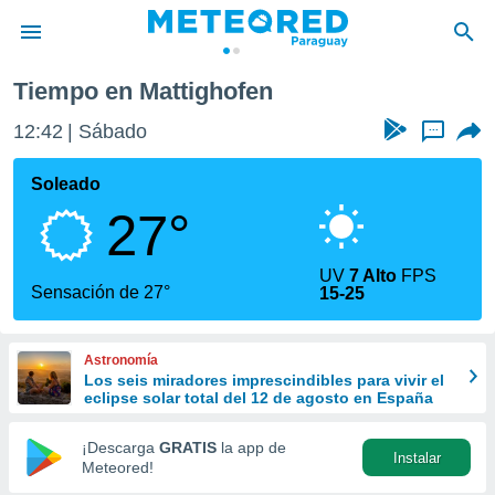
Tiempo en Mattighofen
privacidad
12:42
Sábado
...
o de
om.py
com.py) ha
Soleado
ado por
27°
es para
ue la
 que se
UV
7 Alto
FPS
e calidad.
Sensación de 27°
15-25
eder a este
ediante las
opciones:
Astronomía
Los seis miradores imprescindibles para vivir el
ookies y
eclipse solar total del 12 de agosto en España
e forma
¡Descarga
GRATIS
la app de
Instalar
d digital
Meteored!
ada, basada