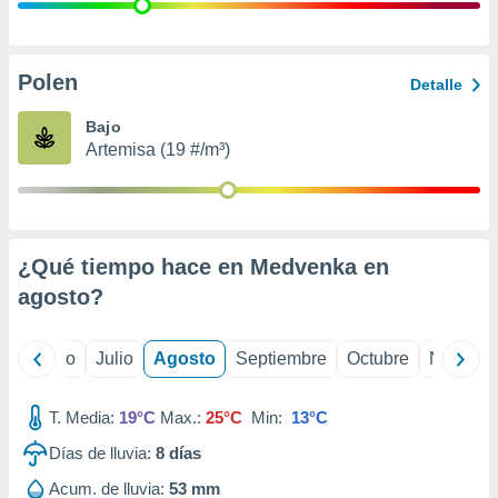
ados con el
 seleccionar
o.
calización
Polen
Detalle
precisa e
ión mediante
Bajo
Artemisa (19 #/m³)
, publicidad
dos,
 publicidad
,
¿Qué tiempo hace en Medvenka en
ón de
 desarrollo
agosto
?
s.
tros 1199
yo
Junio
Julio
Agosto
Septiembre
Octubre
Noviemb
ios
T. Media:
19°C
Max.:
25°C
Min:
13°C
Días de lluvia:
8
días
Acum. de lluvia:
53 mm