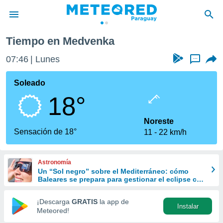
Tiempo en Medvenka
privacidad
07:46
Lunes
...
o de
om.py
com.py) ha
Soleado
ado por
18°
es para
ue la
 que se
Noreste
e calidad.
Sensación de 18°
11
22 km/h
eder a este
ediante las
opciones:
Astronomía
Un “Sol negro” sobre el Mediterráneo: cómo
ookies y
Baleares se prepara para gestionar el eclipse con
e forma
turismo responsable
¡Descarga
GRATIS
la app de
Instalar
d digital
Meteored!
ada, basada