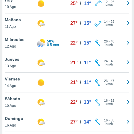
ublicidad y
12
-
26
25°
/
14°
km/h
10 Ago
do en
 mismo.
Mañana
14
-
29
27°
/
15°
sultar más
km/h
11 Ago
 en nuestra
 Cookies
y
Miércoles
50%
26
-
48
ualquier
22°
/
15°
0.5 mm
km/h
12 Ago
ento
 botón
Jueves
24
-
48
21°
/
11°
ación de
km/h
13 Ago
kies
 disponible
Viernes
23
-
47
e nuestra
21°
/
11°
km/h
14 Ago
.
Sábado
IVAMENTE,
16
-
32
22°
/
13°
km/h
15 Ago
as
Domingo
16
-
35
27°
/
14°
 a cookies
km/h
16 Ago
 no aceptar