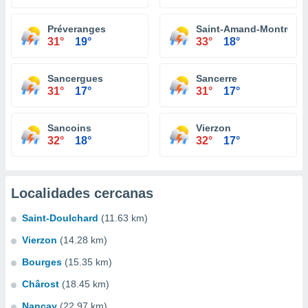
Préveranges
Saint-Amand-Montrond
31°
19°
33°
18°
Sancergues
Sancerre
31°
17°
31°
17°
Sancoins
Vierzon
32°
18°
32°
17°
Localidades cercanas
Saint-Doulchard
(11.63 km)
Vierzon
(14.28 km)
Bourges
(15.35 km)
Chârost
(18.45 km)
Nançay
(22.97 km)