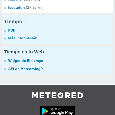
Issoudun
(27.38 km)
Tiempo...
PDF
Más información
Tiempo en tu Web
Widget de El tiempo
API de Meteorología