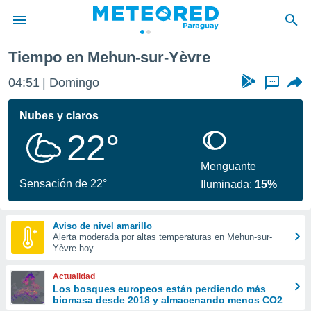
èvre
Tiempo en Mehun-sur-Yèvre
privacidad
04:51
Domingo
...
o de
om.py
com.py) ha
Nubes y claros
ado por
22°
es para
ue la
 que se
Menguante
e calidad.
Sensación de 22°
Iluminada:
15%
eder a este
ediante las
opciones:
Aviso de nivel amarillo
Alerta moderada por altas temperaturas en Mehun-sur-
ookies y
Yèvre hoy
e forma
Actualidad
d digital
Los bosques europeos están perdiendo más
biomasa desde 2018 y almacenando menos CO2
ada, basada