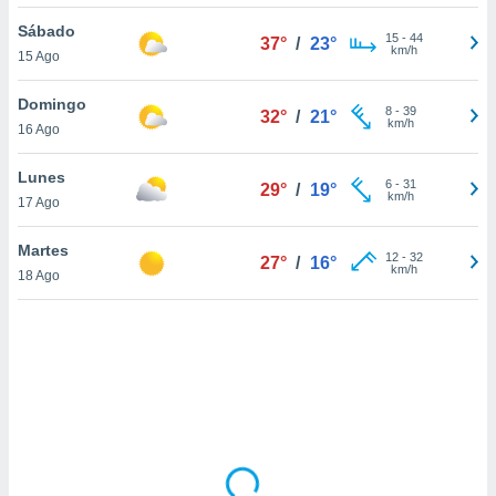
ón de
uedes
Sábado
15
-
44
37°
/
23°
uestro sitio
km/h
15 Ago
ed.com.py.
o, te
Domingo
 de que
8
-
39
32°
/
21°
km/h
16 Ago
talarán
e sean
para
Lunes
6
-
31
29°
/
19°
a
km/h
17 Ago
por el sitio
o se
Martes
12
-
32
cookies para
27°
/
16°
km/h
18 Ago
nto ni para
licidad o
ado, aunque
sualizar
general no
ada. Puedes
 instalación
y acceder a
io web a