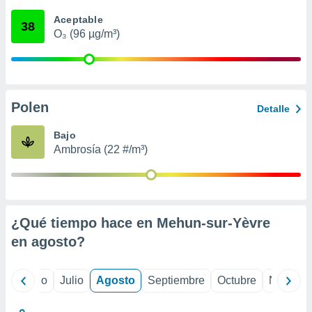
ados con el
 seleccionar
Aceptable
38
o.
O₃ (96 µg/m³)
calización
precisa e
ión mediante
, publicidad
Polen
Detalle
dos,
Bajo
 publicidad
Ambrosía (22 #/m³)
,
ón de
 desarrollo
s.
tros 1199
¿Qué tiempo hace en Mehun-sur-Yèvre
ios
en
agosto
?
yo
Junio
Julio
Agosto
Septiembre
Octubre
Noviemb