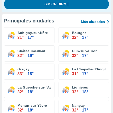
Principales ciudades
Más ciudades
Aubigny-sur-Nère
Bourges
31°
17°
32°
17°
Châteaumeillant
Dun-sur-Auron
32°
19°
32°
17°
Graçay
La Chapelle-d'Angillon
33°
18°
31°
17°
La Guerche-sur-l'Aubois
Lignières
32°
18°
32°
18°
Mehun-sur-Yèvre
Nançay
32°
18°
32°
17°