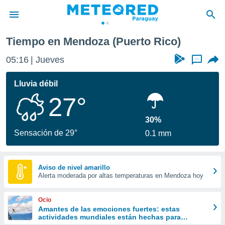
Tiempo en Mendoza (Puerto Rico)
privacidad
05:16
Jueves
...
o de
om.py
com.py) ha
Lluvia débil
ado por
27°
es para
ue la
 que se
30%
e calidad.
Sensación de 29°
0.1 mm
eder a este
ediante las
opciones:
Aviso de nivel amarillo
Alerta moderada por altas temperaturas en Mendoza hoy
ookies y
e forma
Ocio
d digital
Amantes de las emociones fuertes: estas
actividades mundiales están hechas para
ada, basada