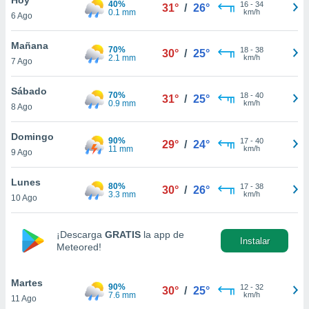
40%
ublicidad y
16
-
34
31°
/
26°
0.1 mm
km/h
6 Ago
do en
 mismo.
Mañana
70%
18
-
38
30°
/
25°
sultar más
2.1 mm
km/h
7 Ago
 en nuestra
 Cookies
y
Sábado
70%
18
-
40
ualquier
31°
/
25°
0.9 mm
km/h
8 Ago
ento
 botón
Domingo
90%
17
-
40
29°
/
24°
ación de
11 mm
km/h
9 Ago
kies
 disponible
Lunes
80%
17
-
38
e nuestra
30°
/
26°
3.3 mm
km/h
10 Ago
.
IVAMENTE,
¡Descarga
GRATIS
la app de
Instalar
Meteored!
as
 a cookies
Martes
90%
12
-
32
30°
/
25°
7.6 mm
km/h
11 Ago
 no aceptar