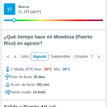
ados con el
 seleccionar
Buena
17
o.
O₃ (43 µg/m³)
calización
precisa e
ión mediante
, publicidad
¿Qué tiempo hace en Mendoza (Puerto
Rico) en
agosto
?
dos,
 publicidad
,
yo
Junio
Julio
Agosto
Septiembre
Octubre
Noviemb
ón de
 desarrollo
s.
T. Media:
27°C
Max.:
29°C
Min:
26°C
tros 1199
Días de lluvia:
29
días
ios
Acum. de lluvia:
162 mm
Viento medio:
14 km/h
Salida y Puesta del sol