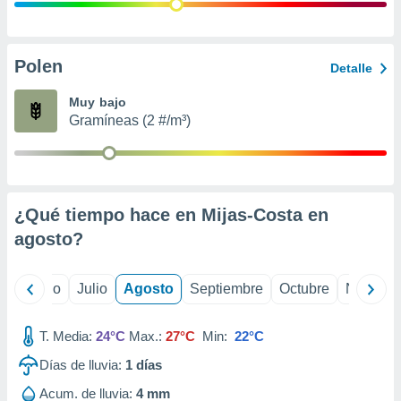
ados con el
 seleccionar
o.
calización
Polen
Detalle
precisa e
ión mediante
Muy bajo
Gramíneas (2 #/m³)
, publicidad
dos,
 publicidad
,
¿Qué tiempo hace en Mijas-Costa en
ón de
 desarrollo
agosto
?
s.
tros 1199
yo
Junio
Julio
Agosto
Septiembre
Octubre
Noviemb
ios
T. Media:
24°C
Max.:
27°C
Min:
22°C
Días de lluvia:
1
días
Acum. de lluvia:
4 mm