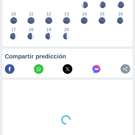
10
11
12
13
14
15
16
17
18
19
20
Compartir predicción