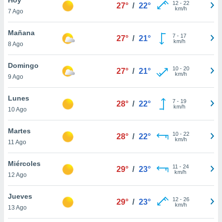
ublicidad y
12
-
22
27°
/
22°
km/h
7 Ago
do en
 mismo.
Mañana
7
-
17
27°
/
21°
sultar más
km/h
8 Ago
 en nuestra
 Cookies
y
Domingo
10
-
20
ualquier
27°
/
21°
km/h
9 Ago
ento
 botón
Lunes
7
-
19
28°
/
22°
ación de
km/h
10 Ago
kies
 disponible
Martes
10
-
22
e nuestra
28°
/
22°
km/h
11 Ago
.
Miércoles
IVAMENTE,
11
-
24
29°
/
23°
km/h
12 Ago
as
Jueves
12
-
26
29°
/
23°
 a cookies
km/h
13 Ago
 no aceptar