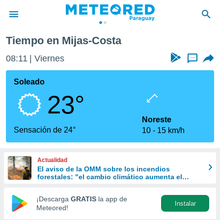
sta
Tiempo en Mijas-Costa
privacidad
08:11
Viernes
...
o de
om.py
com.py) ha
Soleado
ado por
23°
es para
ue la
 que se
Noreste
e calidad.
Sensación de 24°
10
15 km/h
eder a este
ediante las
opciones:
Actualidad
El aviso de la OMM sobre los incendios
ookies y
forestales: "el cambio climático aumenta el
e forma
riesgo, pero no es el único culpable
¡Descarga
GRATIS
la app de
Instalar
d digital
Meteored!
ada, basada