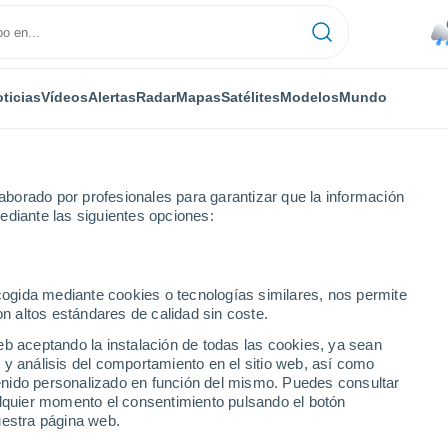
ticias
Vídeos
Alertas
Radar
Mapas
Satélites
Modelos
Mundo
borado por profesionales para garantizar que la información
ediante las siguientes opciones:
a Calimano
ecogida mediante cookies o tecnologías similares, nos permite
on altos estándares de calidad sin coste.
imano
eb aceptando la instalación de todas las cookies, ya sean
 y análisis del comportamiento en el sitio web, así como
...
ntenido personalizado en función del mismo. Puedes consultar
alquier momento el consentimiento pulsando el botón
Por hora
uestra página web.
Lluvias débiles en las próximas
horas