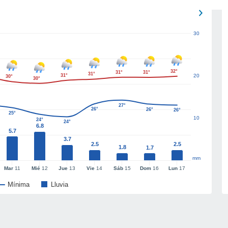
30
32°
31°
31°
31°
31°
20
30°
30°
27°
26°
26°
26°
25°
10
24°
24°
6.8
5.7
3.7
2.5
2.5
1.8
1.7
mm
Mar
11
Mié
12
Jue
13
Vie
14
Sáb
15
Dom
16
Lun
17
Mínima
Lluvia