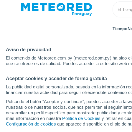
Tiempo
No
Aviso de privacidad
El contenido de Meteored.com.py (meteored.com.py) ha sido ela
que se ofrece es de calidad. Puedes acceder a este sitio web m
Aceptar cookies y acceder de forma gratuita
Inicio
Puerto Rico
Municipio de Maunabo
Minim
La publicidad digital personalizada, basada en la información r
financiar nuestra actividad para seguir ofreciéndote contenido c
Tiempo en Minima Cal
Pulsando el botón "Aceptar y continuar", puedes acceder a la w
nuestras o de nuestros socios, que nos permiten el seguimiento
23:45
Miércoles
desarrollar un perfil específico para mostrarte publicidad y co
más información en nuestra
Política de Cookies
y retirar en cu
Configuración de cookies
que aparece disponible en el pie de n
Lluvia débil