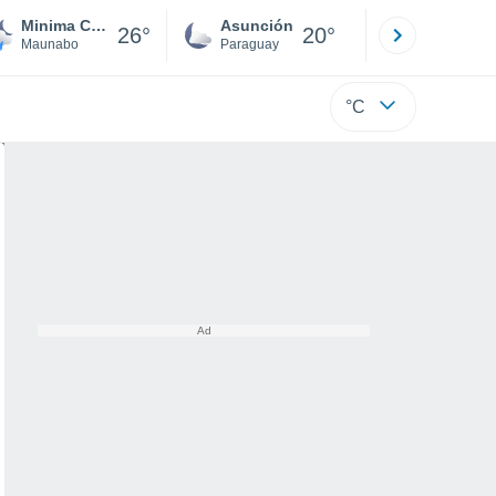
Minima Calimano
Asunción
Santa Rit
26°
20°
Maunabo
Paraguay
Alto Paraná
°C