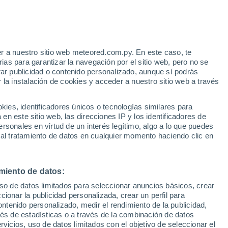
r a nuestro sitio web meteored.com.py. En este caso, te
as para garantizar la navegación por el sitio web, pero no se
rar publicidad o contenido personalizado, aunque sí podrás
 la instalación de cookies y acceder a nuestro sitio web a través
e
es, identificadores únicos o tecnologías similares para
n este sitio web, las direcciones IP y los identificadores de
rsonales en virtud de un interés legítimo, algo a lo que puedes
 de lluvia
Satélites
Modelos
 al tratamiento de datos en cualquier momento haciendo clic en
miento de datos:
Sábado
Domingo
Lunes
Martes
uso de datos limitados para seleccionar anuncios básicos, crear
8 Ago
9 Ago
10 Ago
11 Ago
ccionar la publicidad personalizada, crear un perfil para
ontenido personalizado, medir el rendimiento de la publicidad,
vés de estadísticas o a través de la combinación de datos
rvicios, uso de datos limitados con el objetivo de seleccionar el
70%
90%
90%
90%