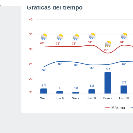
Gráficas del tiempo
40
35
31°
31°
31°
31°
31°
30
29°
25
26°
26°
26°
25°
8.7
24°
20
3.3
2.1
1.8
1
0.8
°C
Mié
5
Jue
6
Vie
7
Sáb
8
Dom
9
Lun
10
Máxima