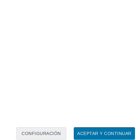
Calendario lunar
Lun
Mar
Mié
Jue
Vie
Sáb
Dom
5
6
7
8
9
10
11
12
13
14
15
16
17
18
CONFIGURACIÓN
ACEPTAR Y CONTINUAR