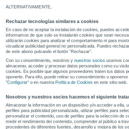
26°
ALTERNATIVAMENTE,
Rechazar tecnologías similares a cookies
40%
En caso de no aceptar la instalación de cookies, puedes accede
Sensación de 28°
0.5 mm
informamos de que solo se instalarán cookies que sean necesari
utilizarán cookies para analizar el comportamiento ni para most
visualizar publicidad general no personalizada. Puedes rechazar
de este abono pulsando el botón "Rechazar".
Ciencia
Océanos que se sobrecalientan, suelos que s
Con su consentimiento, nosotros y
nuestros socios
usamos cooki
queman: dos caras de la misma alteración
almacenar, acceder y procesar datos personales como su visita e
climática
cookies. Es posible que algunos proveedores traten tus datos pe
Tiempo 1 - 7 días
Radar de lluvia
Actualidad
Mapa
oponerte. Para ello, puede retirar su consentimiento u oponerse
"Configurar"
o en nuestra
Política de Cookies
en este sitio web.
Nosotros y nuestros socios hacemos el siguiente trata
Mañana
Viernes
Hoy
Almacenar la información en un dispositivo y/o acceder a ella, 
6 Ago
7 Ago
5 Ago
perfiles para publicidad personalizada, utilizar perfiles para sele
personalizar el contenido, uso de perfiles para la selección de c
medir el rendimiento del contenido, comprender al público a tra
procedentes de diferentes fuentes, desarrollo y mejora de los se
60%
60%
70%