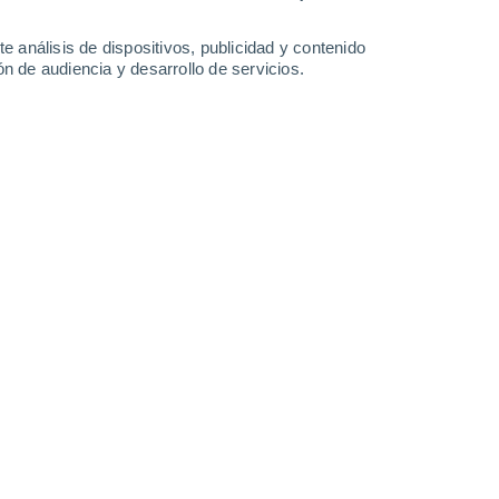
1.8 mm
8.7 mm
3.3 mm
5.7 mm
31°
/
25°
29°
/
25°
31°
/
26°
30°
/
25°
e análisis de dispositivos, publicidad y contenido
n de audiencia y desarrollo de servicios.
-
43
km/h
17
-
42
km/h
21
-
42
km/h
17
-
38
km/h
de agosto
s
Este
1 Bajo
°
15
-
30 km/h
FPS:
no
s
Este
0 Bajo
°
14
-
28 km/h
FPS:
no
nuboso
Este
0 Bajo
°
13
-
25 km/h
FPS:
no
Este
0 Bajo
°
14
-
25 km/h
FPS:
no