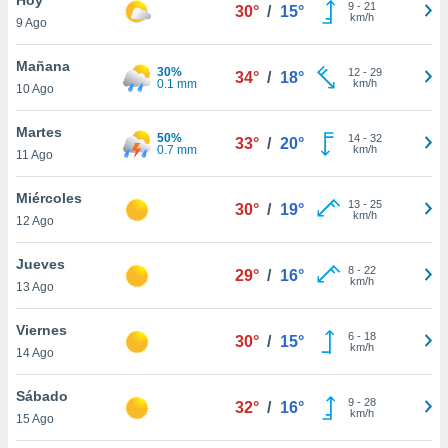
ublicidad y
9
-
21
30°
/
15°
km/h
9 Ago
do en
 mismo.
Mañana
30%
12
-
29
34°
/
18°
sultar más
0.1 mm
km/h
10 Ago
 en nuestra
 Cookies
y
Martes
50%
14
-
32
ualquier
33°
/
20°
0.7 mm
km/h
11 Ago
ento
 botón
Miércoles
13
-
25
30°
/
19°
ación de
km/h
12 Ago
kies
 disponible
Jueves
8
-
22
e nuestra
29°
/
16°
km/h
13 Ago
.
Viernes
IVAMENTE,
6
-
18
30°
/
15°
km/h
14 Ago
as
Sábado
9
-
28
32°
/
16°
 a cookies
km/h
15 Ago
 no aceptar