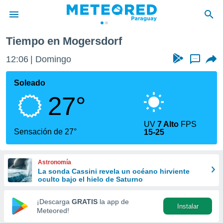
Tiempo en Mogersdorf
privacidad
12:06
Domingo
...
o de
om.py
com.py) ha
Soleado
ado por
27°
es para
ue la
 que se
UV
7 Alto
FPS
e calidad.
Sensación de 27°
15-25
eder a este
ediante las
opciones:
Astronomía
La sonda Cassini revela un océano hirviente
ookies y
oculto bajo el hielo de Saturno
e forma
¡Descarga
GRATIS
la app de
Instalar
d digital
Meteored!
ada, basada