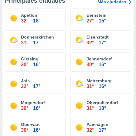
Principales ciudades
Más ciudades
Apetlon
Bernstein
32°
18°
27°
15°
Donnerskirchen
Eisenstadt
31°
17°
32°
17°
Güssing
Jennersdorf
30°
16°
30°
16°
Jois
Mattersburg
32°
17°
31°
16°
Mogersdorf
Oberpullendorf
30°
16°
31°
18°
Oberwart
Pamhagen
30°
16°
32°
17°