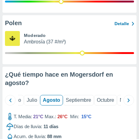
ados con el
 seleccionar
o.
calización
Polen
Detalle
precisa e
ión mediante
Moderado
Ambrosía (37 #/m³)
, publicidad
dos,
 publicidad
,
¿Qué tiempo hace en Mogersdorf en
ón de
 desarrollo
agosto
?
s.
tros 1199
yo
Junio
Julio
Agosto
Septiembre
Octubre
Noviemb
ios
T. Media:
21°C
Max.:
26°C
Min:
15°C
Días de lluvia:
11
días
Acum. de lluvia:
88 mm