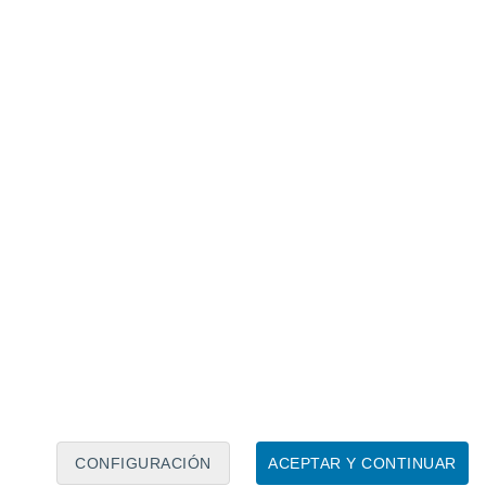
Calendario lunar
Lun
Mar
Mié
Jue
Vie
Sáb
Dom
7
8
9
10
11
12
13
14
15
16
17
18
19
20
CONFIGURACIÓN
ACEPTAR Y CONTINUAR