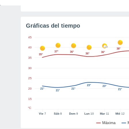
Tiempo para el amanecer
4h 41m
Gráficas del tiempo
45
40
38°
37°
36°
36°
36°
35°
35
30
25
23°
23°
20
21°
21°
21°
21°
15
°C
Vie
7
Sáb
8
Dom
9
Lun
10
Mar
11
Mié
12
Máxima