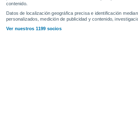
contenido.
8
-
26
km/h
10
-
28
km/h
12
12
-
31
km/h
Datos de localización geográfica precisa e identificación mediant
personalizados, medición de publicidad y contenido, investigació
Tiempo en Montecarlo hoy
, 7 de ago
Ver nuestros 1199 socios
Cielo despejado
24°
01:00
Sensación T.
23°
Cielo despejado
23°
02:00
Sensación T.
22°
Cielo despejado
23°
03:00
Sensación T.
22°
Nubes y claros
22°
05:00
Sensación T.
22°
Nubes y claros
24°
08:00
Sensación T.
25°