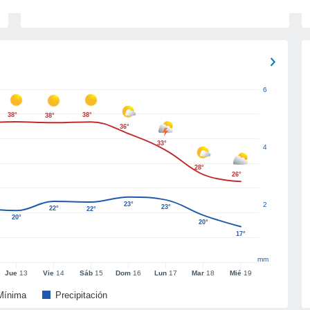
6
38°
38°
38°
36°
33°
4
28°
26°
23°
2
23°
22°
22°
20°
20°
17°
mm
Jue
13
Vie
14
Sáb
15
Dom
16
Lun
17
Mar
18
Mié
19
Mínima
Precipitación