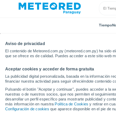
Tiempo
No
Aviso de privacidad
El contenido de Meteored.com.py (meteored.com.py) ha sido ela
que se ofrece es de calidad. Puedes acceder a este sitio web m
Aceptar cookies y acceder de forma gratuita
Inicio
Italia
Provincia de Lucca
Montecarlo
La publicidad digital personalizada, basada en la información r
financiar nuestra actividad para seguir ofreciéndote contenido c
Tiempo en Montecarlo (I
Pulsando el botón "Aceptar y continuar", puedes acceder a la w
nuestras o de nuestros socios, que nos permiten el seguimiento
00:58
Viernes
desarrollar un perfil específico para mostrarte publicidad y co
más información en nuestra
Política de Cookies
y retirar en cu
Configuración de cookies
que aparece disponible en el pie de n
Cielo despejado