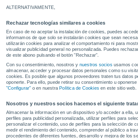
24°
ALTERNATIVAMENTE,
Rechazar tecnologías similares a cookies
Menguant
En caso de no aceptar la instalación de cookies, puedes accede
Iluminada
Sensación de 23°
informamos de que solo se instalarán cookies que sean necesari
utilizarán cookies para analizar el comportamiento ni para most
visualizar publicidad general no personalizada. Puedes rechazar
de este abono pulsando el botón "Rechazar".
Tiempo 1 - 7 días
Actualidad
Mapa de nubosidad
Con su consentimiento, nosotros y
nuestros socios
usamos cooki
almacenar, acceder y procesar datos personales como su visita e
cookies. Es posible que algunos proveedores traten tus datos pe
oponerte. Para ello, puede retirar su consentimiento u oponerse
Mañana
Domingo
Hoy
"Configurar"
o en nuestra
Política de Cookies
en este sitio web.
8 Ago
9 Ago
7 Ago
Nosotros y nuestros socios hacemos el siguiente trata
Almacenar la información en un dispositivo y/o acceder a ella, 
perfiles para publicidad personalizada, utilizar perfiles para sele
personalizar el contenido, uso de perfiles para la selección de c
37°
/
21°
36°
/
21°
35°
/
21°
medir el rendimiento del contenido, comprender al público a tra
procedentes de diferentes fuentes, desarrollo y mejora de los se