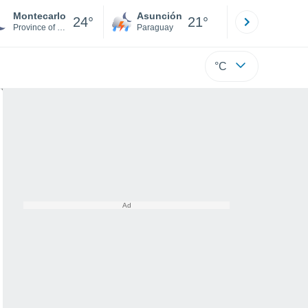
Montecarlo
Asunción
Santa Rit
24°
21°
Province of Lucca
Paraguay
Alto Paraná
°C