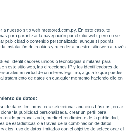
e
r a nuestro sitio web meteored.com.py. En este caso, te
:
35%
as para garantizar la navegación por el sitio web, pero no se
rar publicidad o contenido personalizado, aunque sí podrás
 la instalación de cookies y acceder a nuestro sitio web a través
Radar de lluvia
Satélites
Modelos
es, identificadores únicos o tecnologías similares para
n este sitio web, las direcciones IP y los identificadores de
rsonales en virtud de un interés legítimo, algo a lo que puedes
 al tratamiento de datos en cualquier momento haciendo clic en
Lunes
Martes
Miércoles
Jueves
10 Ago
11 Ago
12 Ago
13 Ago
miento de datos:
uso de datos limitados para seleccionar anuncios básicos, crear
ccionar la publicidad personalizada, crear un perfil para
ontenido personalizado, medir el rendimiento de la publicidad,
36°
/
23°
36°
/
23°
38°
/
21°
38°
/
20°
vés de estadísticas o a través de la combinación de datos
rvicios, uso de datos limitados con el objetivo de seleccionar el