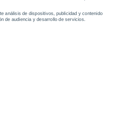
-
33
km/h
4
-
26
km/h
8
-
32
km/h
9
-
30
km/h
e análisis de dispositivos, publicidad y contenido
n de audiencia y desarrollo de servicios.
sto
Noroeste
0 Bajo
1
-
5 km/h
FPS:
no
Noroeste
0 Bajo
1
-
4 km/h
FPS:
no
Norte
0 Bajo
1
-
4 km/h
FPS:
no
Noreste
0 Bajo
1
-
4 km/h
FPS:
no
Norte
1 Bajo
2
-
9 km/h
FPS:
no