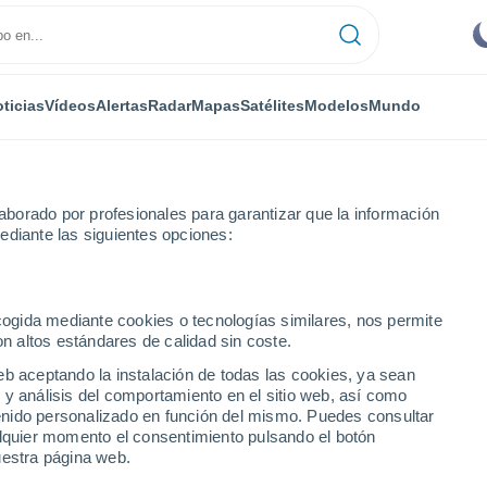
ticias
Vídeos
Alertas
Radar
Mapas
Satélites
Modelos
Mundo
borado por profesionales para garantizar que la información
ediante las siguientes opciones:
ecogida mediante cookies o tecnologías similares, nos permite
on altos estándares de calidad sin coste.
talia)
eb aceptando la instalación de todas las cookies, ya sean
 y análisis del comportamiento en el sitio web, así como
...
ntenido personalizado en función del mismo. Puedes consultar
alquier momento el consentimiento pulsando el botón
Por hora
uestra página web.
Intervalos nubosos en las
próximas horas