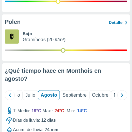
ados con el
 seleccionar
o.
calización
Polen
Detalle
precisa e
ión mediante
Bajo
Gramíneas (20 #/m³)
, publicidad
dos,
 publicidad
,
¿Qué tiempo hace en Monthois en
ón de
 desarrollo
agosto
?
s.
tros 1199
yo
Junio
Julio
Agosto
Septiembre
Octubre
Noviemb
ios
T. Media:
19°C
Max.:
24°C
Min:
14°C
Días de lluvia:
12
días
Acum. de lluvia:
74 mm