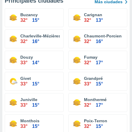
Principales ciudades
Más ciudades
Buzancy
Carignan
32°
15°
32°
13°
Charleville-Mézières
Chaumont-Porcien
32°
16°
32°
16°
Douzy
Fumay
33°
14°
32°
17°
Givet
Grandpré
33°
15°
33°
15°
Juniville
Monthermé
33°
15°
32°
17°
Monthois
Poix-Terron
33°
15°
32°
15°