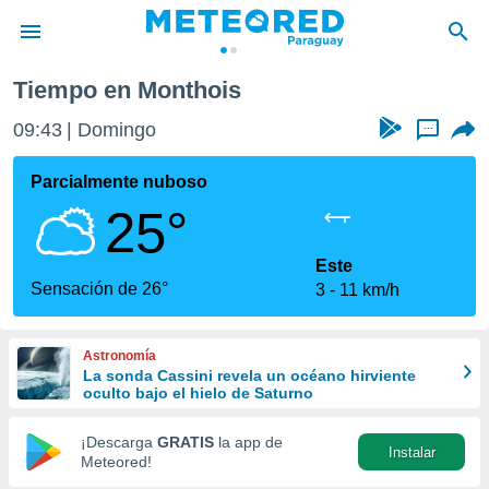
Tiempo en Monthois
privacidad
09:43
Domingo
...
o de
om.py
com.py) ha
Parcialmente nuboso
ado por
25°
es para
ue la
 que se
Este
e calidad.
Sensación de 26°
3
11 km/h
eder a este
ediante las
opciones:
Astronomía
La sonda Cassini revela un océano hirviente
ookies y
oculto bajo el hielo de Saturno
e forma
¡Descarga
GRATIS
la app de
Instalar
d digital
Meteored!
ada, basada