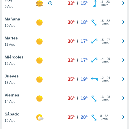
ublicidad y
11
-
23
33°
/
15°
km/h
9 Ago
do en
 mismo.
Mañana
15
-
32
30°
/
18°
sultar más
km/h
10 Ago
 en nuestra
 Cookies
y
Martes
15
-
27
ualquier
30°
/
17°
km/h
11 Ago
ento
 botón
Miércoles
14
-
29
33°
/
17°
ación de
km/h
12 Ago
kies
 disponible
Jueves
12
-
24
e nuestra
35°
/
19°
km/h
13 Ago
.
Viernes
IVAMENTE,
13
-
28
36°
/
19°
km/h
14 Ago
as
Sábado
8
-
38
35°
/
20°
 a cookies
km/h
15 Ago
 no aceptar