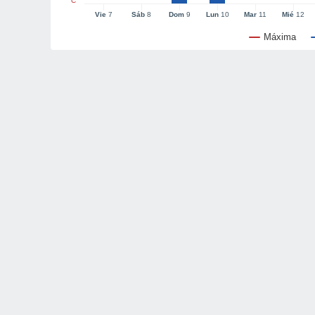
°C
Vie
7
Sáb
8
Dom
9
Lun
10
Mar
11
Mié
12
Máxima