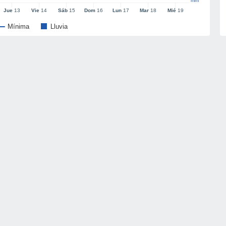
mm
Jue
13
Vie
14
Sáb
15
Dom
16
Lun
17
Mar
18
Mié
19
Mínima
Lluvia