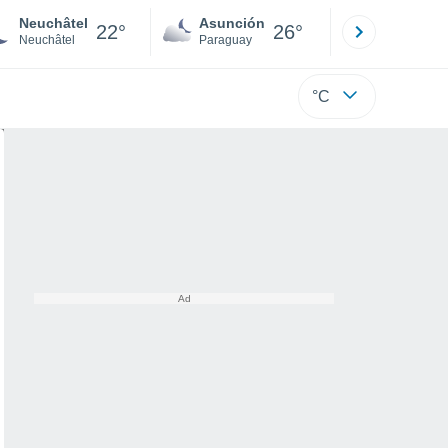
Neuchâtel
Asunción
Santa Rit
22°
26°
Neuchâtel
Paraguay
Alto Paraná
°C