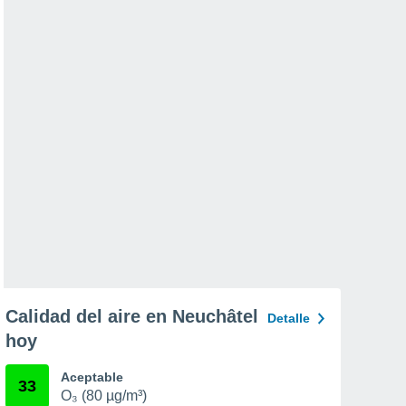
Calidad del aire en Neuchâtel
Detalle
hoy
Aceptable
33
O₃ (80 µg/m³)