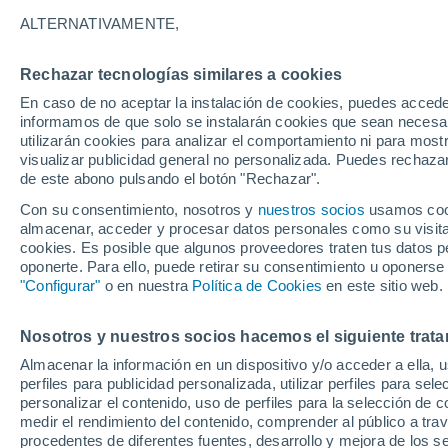
22°
ALTERNATIVAMENTE,
Rechazar tecnologías similares a cookies
Menguant
En caso de no aceptar la instalación de cookies, puedes accede
Iluminada
Sensación de 22°
informamos de que solo se instalarán cookies que sean necesari
utilizarán cookies para analizar el comportamiento ni para most
visualizar publicidad general no personalizada. Puedes rechazar
de este abono pulsando el botón "Rechazar".
Actualidad
El aviso de la OMM sobre los incendios fores
Con su consentimiento, nosotros y
nuestros socios
usamos cooki
"el cambio climático aumenta el riesgo, pero
almacenar, acceder y procesar datos personales como su visita e
es el único culpable
cookies. Es posible que algunos proveedores traten tus datos pe
Tiempo 1 - 7 días
Actualidad
Mapa de temperatura
oponerte. Para ello, puede retirar su consentimiento u oponerse
"Configurar"
o en nuestra
Política de Cookies
en este sitio web.
Nosotros y nuestros socios hacemos el siguiente trata
Mañana
Domingo
Hoy
Almacenar la información en un dispositivo y/o acceder a ella, 
8 Ago
9 Ago
7 Ago
perfiles para publicidad personalizada, utilizar perfiles para sele
personalizar el contenido, uso de perfiles para la selección de c
medir el rendimiento del contenido, comprender al público a tra
procedentes de diferentes fuentes, desarrollo y mejora de los se
60%