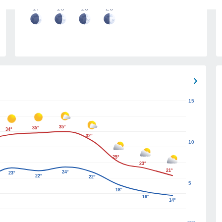
17
18
19
20
15
35°
35°
34°
32°
10
25°
23°
21°
24°
23°
22°
22°
5
18°
16°
14°