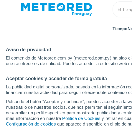
Tiempo
No
Aviso de privacidad
El contenido de Meteored.com.py (meteored.com.py) ha sido ela
que se ofrece es de calidad. Puedes acceder a este sitio web m
Aceptar cookies y acceder de forma gratuita
Inicio
Suiza
Cantón de Neuchâtel
Neuchâtel
La publicidad digital personalizada, basada en la información r
financiar nuestra actividad para seguir ofreciéndote contenido c
Tiempo en Neuchâtel
Pulsando el botón "Aceptar y continuar", puedes acceder a la w
nuestras o de nuestros socios, que nos permiten el seguimiento
00:23
Viernes
desarrollar un perfil específico para mostrarte publicidad y co
más información en nuestra
Política de Cookies
y retirar en cu
Configuración de cookies
que aparece disponible en el pie de n
Cielo despejado