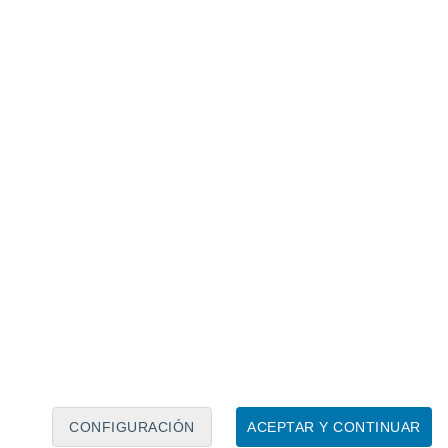
Calendario lunar
Lun
Mar
Mié
Jue
Vie
Sáb
Dom
7
8
9
10
11
12
13
14
15
16
CONFIGURACIÓN
ACEPTAR Y CONTINUAR