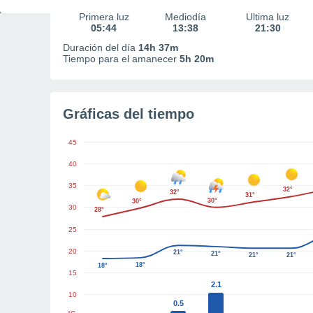
Primera luz
Mediodía
Última luz
05:44
13:38
21:30
Duración del día
14h 37m
Tiempo para el amanecer
5h 20m
Gráficas del tiempo
45
40
35
32°
32°
31°
30°
30°
30
28°
25
20
21°
21°
21°
21°
18°
18°
15
2.1
10
0.5