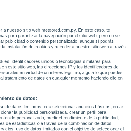
e
r a nuestro sitio web meteored.com.py. En este caso, te
:
35%
as para garantizar la navegación por el sitio web, pero no se
rar publicidad o contenido personalizado, aunque sí podrás
 la instalación de cookies y acceder a nuestro sitio web a través
tales:
es, identificadores únicos o tecnologías similares para
 no
n este sitio web, las direcciones IP y los identificadores de
rsonales en virtud de un interés legítimo, algo a lo que puedes
Radar de lluvia
Satélites
Modelos
 al tratamiento de datos en cualquier momento haciendo clic en
miento de datos:
Lunes
Martes
Miércoles
Jueves
uso de datos limitados para seleccionar anuncios básicos, crear
10 Ago
11 Ago
12 Ago
13 Ago
ccionar la publicidad personalizada, crear un perfil para
ontenido personalizado, medir el rendimiento de la publicidad,
vés de estadísticas o a través de la combinación de datos
rvicios, uso de datos limitados con el objetivo de seleccionar el
70%