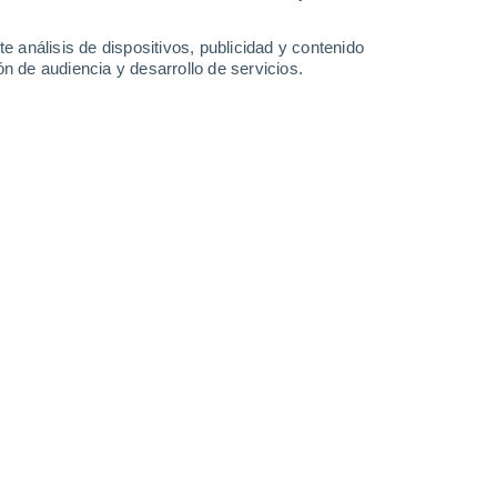
2.1 mm
30°
/
21°
31°
/
21°
32°
/
21°
34°
/
23°
e análisis de dispositivos, publicidad y contenido
n de audiencia y desarrollo de servicios.
-
28
km/h
11
-
27
km/h
6
-
23
km/h
6
-
25
km/h
o
o
Norte
0 Bajo
7
-
17 km/h
FPS:
no
o
Norte
0 Bajo
8
-
20 km/h
FPS:
no
o
Norte
0 Bajo
7
-
18 km/h
FPS:
no
o
Norte
0 Bajo
5
-
16 km/h
FPS:
no