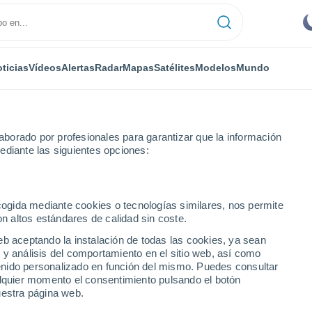
ticias
Vídeos
Alertas
Radar
Mapas
Satélites
Modelos
Mundo
borado por profesionales para garantizar que la información
ediante las siguientes opciones:
ecogida mediante cookies o tecnologías similares, nos permite
on altos estándares de calidad sin coste.
eb aceptando la instalación de todas las cookies, ya sean
 y análisis del comportamiento en el sitio web, así como
...
ntenido personalizado en función del mismo. Puedes consultar
alquier momento el consentimiento pulsando el botón
Por hora
uestra página web.
Cielos despejados en las
próximas horas