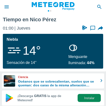
Tiempo en Nico Pérez
privacidad
01:00
Jueves
...
o de
om.py
com.py) ha
Niebla
ado por
14°
es para
ue la
 que se
Menguante
e calidad.
Sensación de 14°
Iluminada:
44%
eder a este
ediante las
opciones:
Ciencia
Océanos que se sobrecalientan, suelos que se
ookies y
queman: dos caras de la misma alteración
e forma
climática
¡Descarga
GRATIS
la app de
Instalar
d digital
Meteored!
ada, basada