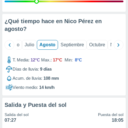
ados con el
 seleccionar
o.
calización
¿Qué tiempo hace en Nico Pérez en
precisa e
agosto
?
ión mediante
, publicidad
yo
Junio
Julio
Agosto
Septiembre
Octubre
Noviemb
dos,
 publicidad
T. Media:
12°C
Max.:
17°C
Min:
8°C
,
Días de lluvia:
9
días
ón de
 desarrollo
Acum. de lluvia:
108 mm
s.
Viento medio:
14 km/h
tros 1199
ios
Salida y Puesta del sol
Salida del sol
Puesta del sol
07:27
18:05