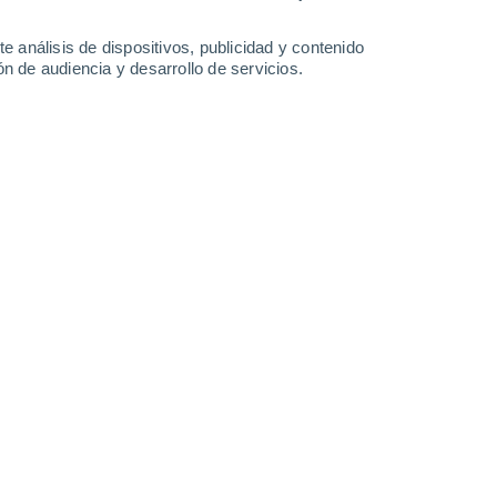
-
38
km/h
17
-
33
km/h
20
-
38
km/h
18
-
35
km/h
e análisis de dispositivos, publicidad y contenido
n de audiencia y desarrollo de servicios.
Este
0 Bajo
2
-
4 km/h
FPS:
no
Este
0 Bajo
2
-
4 km/h
FPS:
no
Este
0 Bajo
2
-
3 km/h
FPS:
no
Noreste
0 Bajo
2
-
4 km/h
FPS:
no
Sur
4 Medio
8
-
20 km/h
FPS:
6-10