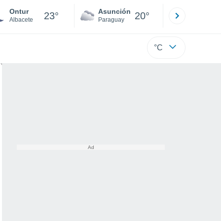
Ontur
Asunción
Santa Rit
23°
20°
Albacete
Paraguay
Alto Paraná
°C