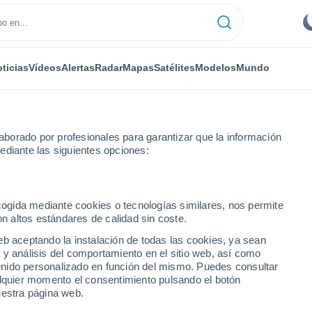
ticias
Vídeos
Alertas
Radar
Mapas
Satélites
Modelos
Mundo
borado por profesionales para garantizar que la información
ediante las siguientes opciones:
Albacete
Ontur
ecogida mediante cookies o tecnologías similares, nos permite
on altos estándares de calidad sin coste.
eb aceptando la instalación de todas las cookies, ya sean
 y análisis del comportamiento en el sitio web, así como
...
ntenido personalizado en función del mismo. Puedes consultar
alquier momento el consentimiento pulsando el botón
Por hora
uestra página web.
Cielos despejados en las
próximas horas