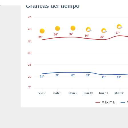
Gráficas del tiempo
45
40
37°
37°
36°
36°
36°
35°
35
30
25
22°
22°
22°
20
21°
21°
21°
°C
Vie
7
Sáb
8
Dom
9
Lun
10
Mar
11
Mié
12
Máxima