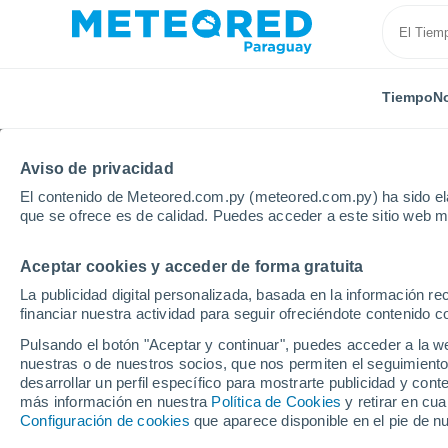
Tiempo
No
Aviso de privacidad
El contenido de Meteored.com.py (meteored.com.py) ha sido ela
que se ofrece es de calidad. Puedes acceder a este sitio web m
Aceptar cookies y acceder de forma gratuita
Inicio
España
Castilla La Mancha
Provincia de 
La publicidad digital personalizada, basada en la información r
financiar nuestra actividad para seguir ofreciéndote contenido c
Tiempo en Ontur
Pulsando el botón "Aceptar y continuar", puedes acceder a la w
nuestras o de nuestros socios, que nos permiten el seguimiento
03:36
Viernes
desarrollar un perfil específico para mostrarte publicidad y co
más información en nuestra
Política de Cookies
y retirar en cu
Configuración de cookies
que aparece disponible en el pie de n
Cielo despejado