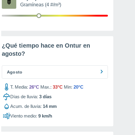
Gramíneas (4 #/m³)
¿Qué tiempo hace en Ontur en
agosto
?
Agosto
T. Media:
26°C
Max.:
33°C
Min:
20°C
Días de lluvia:
3
días
Acum. de lluvia:
14 mm
Viento medio:
9 km/h