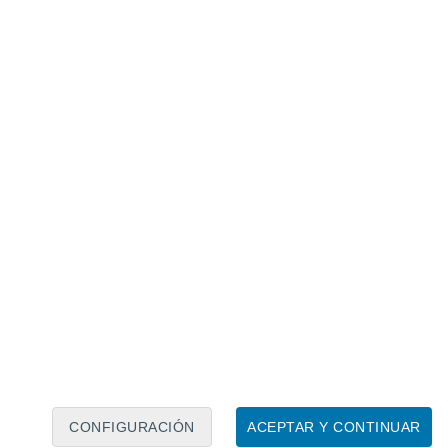
Calendario lunar
Lun
Mar
Mié
Jue
Vie
Sáb
Dom
7
8
9
10
11
12
13
14
15
16
17
18
19
20
CONFIGURACIÓN
ACEPTAR Y CONTINUAR