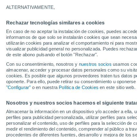
23°
ALTERNATIVAMENTE,
Rechazar tecnologías similares a cookies
Menguant
En caso de no aceptar la instalación de cookies, puedes accede
Iluminada
Sensación de 23°
informamos de que solo se instalarán cookies que sean necesari
utilizarán cookies para analizar el comportamiento ni para most
visualizar publicidad general no personalizada. Puedes rechazar
de este abono pulsando el botón "Rechazar".
Tiempo 1 - 7 días
Actualidad
Mapa de temperatura
Con su consentimiento, nosotros y
nuestros socios
usamos cooki
almacenar, acceder y procesar datos personales como su visita e
cookies. Es posible que algunos proveedores traten tus datos pe
oponerte. Para ello, puede retirar su consentimiento u oponerse
Mañana
Domingo
Hoy
"Configurar"
o en nuestra
Política de Cookies
en este sitio web.
8 Ago
9 Ago
7 Ago
Nosotros y nuestros socios hacemos el siguiente trata
Almacenar la información en un dispositivo y/o acceder a ella, 
perfiles para publicidad personalizada, utilizar perfiles para sele
personalizar el contenido, uso de perfiles para la selección de c
36°
/
22°
37°
/
22°
35°
/
21°
medir el rendimiento del contenido, comprender al público a tra
procedentes de diferentes fuentes, desarrollo y mejora de los se