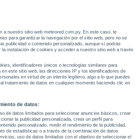
e
r a nuestro sitio web meteored.com.py. En este caso, te
:
35%
as para garantizar la navegación por el sitio web, pero no se
rar publicidad o contenido personalizado, aunque sí podrás
 la instalación de cookies y acceder a nuestro sitio web a través
Radar de lluvia
Satélites
Modelos
es, identificadores únicos o tecnologías similares para
n este sitio web, las direcciones IP y los identificadores de
rsonales en virtud de un interés legítimo, algo a lo que puedes
 al tratamiento de datos en cualquier momento haciendo clic en
Lunes
Martes
Miércoles
Jueves
10 Ago
11 Ago
12 Ago
13 Ago
miento de datos:
uso de datos limitados para seleccionar anuncios básicos, crear
ccionar la publicidad personalizada, crear un perfil para
ontenido personalizado, medir el rendimiento de la publicidad,
36°
/
22°
36°
/
21°
37°
/
21°
37°
/
21°
vés de estadísticas o a través de la combinación de datos
rvicios, uso de datos limitados con el objetivo de seleccionar el