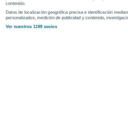
contenido.
21
-
39
km/h
20
-
41
km/h
17
18
-
37
km/h
Datos de localización geográfica precisa e identificación mediant
personalizados, medición de publicidad y contenido, investigació
Tiempo en Ontur hoy
, 7 de agosto
Ver nuestros 1199 socios
Cielo despejado
23°
04:00
Sensación T.
23°
Cielo despejado
22°
05:00
Sensación T.
23°
Cielo despejado
22°
06:00
Sensación T.
22°
Soleado
22°
08:00
Sensación T.
23°
Soleado
29°
11:00
Sensación T.
28°