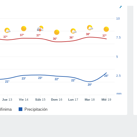
10
38°
37°
37°
37°
37°
7.5
36°
36°
5
2.5
24°
23°
23°
22°
22°
21°
20°
mm
Jue
13
Vie
14
Sáb
15
Dom
16
Lun
17
Mar
18
Mié
19
Mínima
Precipitación