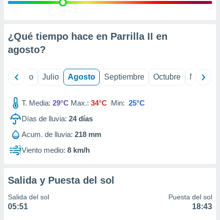
ados con el
 seleccionar
o.
calización
¿Qué tiempo hace en Parrilla II en
precisa e
agosto
?
ión mediante
, publicidad
yo
Junio
Julio
Agosto
Septiembre
Octubre
Noviemb
dos,
 publicidad
T. Media:
29°C
Max.:
34°C
Min:
25°C
,
Días de lluvia:
24
días
ón de
 desarrollo
Acum. de lluvia:
218 mm
s.
Viento medio:
8 km/h
tros 1199
ios
Salida y Puesta del sol
Salida del sol
Puesta del sol
05:51
18:43