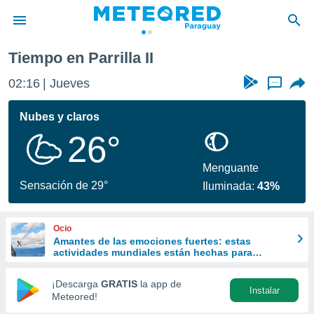
Tiempo en Parrilla II
privacidad
02:16
Jueves
...
o de
om.py
com.py) ha
Nubes y claros
ado por
26°
es para
ue la
 que se
Menguante
e calidad.
Sensación de 29°
Iluminada:
43%
eder a este
ediante las
opciones:
Ocio
Amantes de las emociones fuertes: estas
ookies y
actividades mundiales están hechas para
e forma
ustedes
¡Descarga
GRATIS
la app de
Instalar
d digital
Meteored!
ada, basada