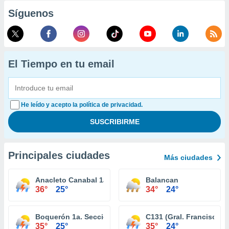
Síguenos
El Tiempo en tu email
He leído y acepto la política de privacidad.
Principales ciudades
Más ciudades
Anacleto Canabal 1a. Sección
Balancan
36°
25°
34°
24°
Boquerón 1a. Sección (San Pedro)
C131 (Gral. Francisco Vi
35°
25°
35°
24°