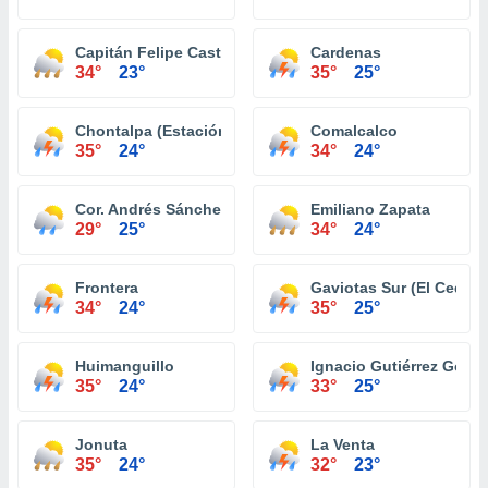
Capitán Felipe Castellanos Díaz (San Pedro)
Cardenas
34°
23°
35°
25°
Chontalpa (Estación Chontalpa)
Comalcalco
35°
24°
34°
24°
Cor. Andrés Sánchez Magallanes
Emiliano Zapata
29°
25°
34°
24°
Frontera
Gaviotas Sur (El Cedral)
34°
24°
35°
25°
Huimanguillo
Ignacio Gutiérrez Góme
35°
24°
33°
25°
Jonuta
La Venta
35°
24°
32°
23°