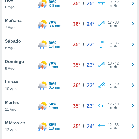
80%
ublicidad y
19
-
42
35°
/
25°
3.6 mm
km/h
6 Ago
do en
 mismo.
Mañana
70%
17
-
38
36°
/
24°
sultar más
3.4 mm
km/h
7 Ago
 en nuestra
 Cookies
y
Sábado
80%
16
-
35
ualquier
35°
/
23°
1.4 mm
km/h
8 Ago
ento
 botón
Domingo
70%
18
-
42
35°
/
23°
ación de
1 mm
km/h
9 Ago
kies
 disponible
Lunes
50%
17
-
40
e nuestra
36°
/
23°
0.5 mm
km/h
10 Ago
.
Martes
IVAMENTE,
50%
17
-
43
35°
/
23°
1 mm
km/h
11 Ago
as
Miércoles
80%
12
-
33
35°
/
24°
 a cookies
1.8 mm
km/h
12 Ago
 no aceptar