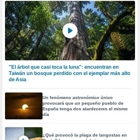
"El árbol que casi toca la luna": encuentran en
Taiwán un bosque perdido con el ejemplar más alto
de Asia
Un fenómeno astronómico único
provocará que un pequeño pueblo de
España tenga dos atardeceres el mismo
día
¿Qué provocó la plaga de langostas en