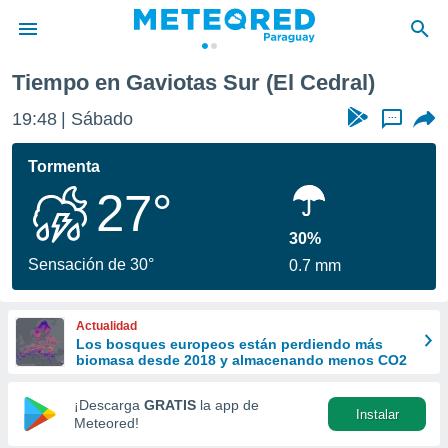
Tiempo en Gaviotas Sur (El Cedral)
privacidad
19:48
Sábado
...
o de
om.py
com.py) ha
Tormenta
ado por
27°
es para
ue la
 que se
30%
e calidad.
Sensación de 30°
0.7 mm
eder a este
ediante las
opciones:
Actualidad
Los bosques europeos están perdiendo más
ookies y
biomasa desde 2018 y almacenando menos CO2
e forma
¡Descarga
GRATIS
la app de
Instalar
d digital
Meteored!
ada, basada