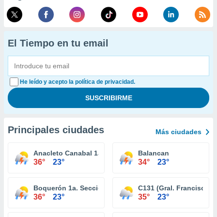
El Tiempo en tu email
He leído y acepto la política de privacidad.
Principales ciudades
Más ciudades
Anacleto Canabal 1a. Sección
Balancan
36°
23°
34°
23°
Boquerón 1a. Sección (San Pedro)
C131 (Gral. Francisco Vi
36°
23°
35°
23°