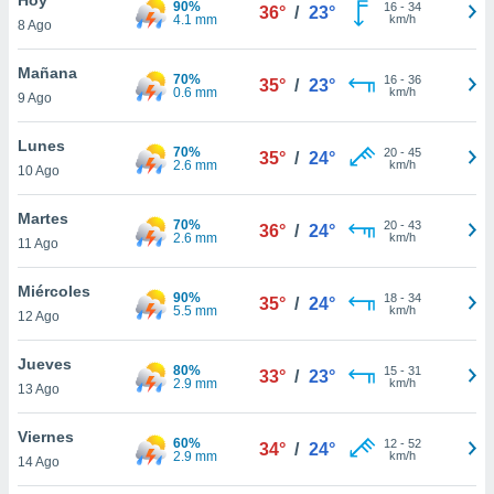
90%
ublicidad y
16
-
34
36°
/
23°
4.1 mm
km/h
8 Ago
do en
 mismo.
Mañana
70%
16
-
36
35°
/
23°
sultar más
0.6 mm
km/h
9 Ago
 en nuestra
 Cookies
y
Lunes
70%
20
-
45
ualquier
35°
/
24°
2.6 mm
km/h
10 Ago
ento
 botón
Martes
70%
20
-
43
36°
/
24°
ación de
2.6 mm
km/h
11 Ago
kies
 disponible
Miércoles
90%
18
-
34
e nuestra
35°
/
24°
5.5 mm
km/h
12 Ago
.
Jueves
IVAMENTE,
80%
15
-
31
33°
/
23°
2.9 mm
km/h
13 Ago
as
Viernes
60%
12
-
52
34°
/
24°
 a cookies
2.9 mm
km/h
14 Ago
 no aceptar