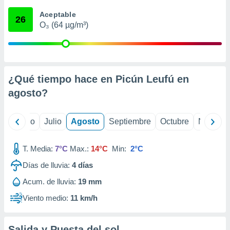
ados con el
 seleccionar
Aceptable
26
o.
O₃ (64 µg/m³)
calización
precisa e
ión mediante
, publicidad
¿Qué tiempo hace en Picún Leufú en
agosto
?
dos,
 publicidad
,
yo
Junio
Julio
Agosto
Septiembre
Octubre
Noviemb
ón de
 desarrollo
s.
T. Media:
7°C
Max.:
14°C
Min:
2°C
tros 1199
Días de lluvia:
4
días
ios
Acum. de lluvia:
19 mm
Viento medio:
11 km/h
Salida y Puesta del sol