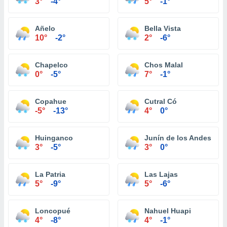
3°
-4°
5°
-1°
Añelo
Bella Vista
10°
-2°
2°
-6°
Chapelco
Chos Malal
0°
-5°
7°
-1°
Copahue
Cutral Có
-5°
-13°
4°
0°
Huinganco
Junín de los Andes
3°
-5°
3°
0°
La Patria
Las Lajas
5°
-9°
5°
-6°
Loncopué
Nahuel Huapi
4°
-8°
4°
-1°