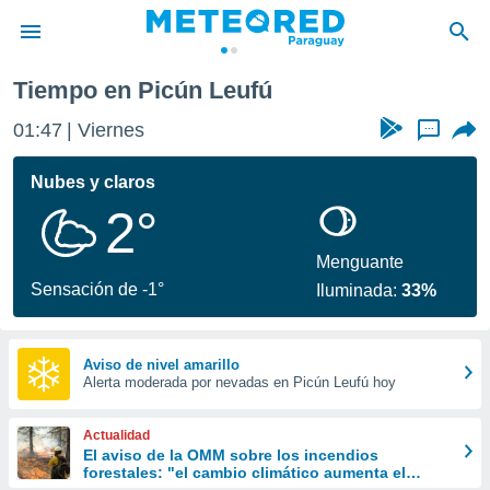
Tiempo en Picún Leufú
privacidad
01:47
Viernes
...
o de
om.py
com.py) ha
Nubes y claros
ado por
2°
es para
ue la
 que se
Menguante
e calidad.
Sensación de -1°
Iluminada:
33%
eder a este
ediante las
opciones:
Aviso de nivel amarillo
Alerta moderada por nevadas en Picún Leufú hoy
ookies y
e forma
Actualidad
d digital
El aviso de la OMM sobre los incendios
forestales: "el cambio climático aumenta el
ada, basada