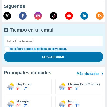
Síguenos
El Tiempo en tu email
He leído y acepto la política de privacidad.
Principales ciudades
Más ciudades
Big Bush
Flower Pot (Onoua)
9°
7°
9°
8°
Hapupu
Henga
9°
7°
9°
7°