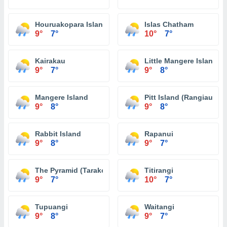
Houruakopara Island
Islas Chatham
9°
7°
10°
7°
Kairakau
Little Mangere Island 
9°
7°
9°
8°
Mangere Island
Pitt Island (Rangiauria)
9°
8°
9°
8°
Rabbit Island
Rapanui
9°
8°
9°
7°
The Pyramid (Tarakoikoia)
Titirangi
9°
7°
10°
7°
Tupuangi
Waitangi
9°
8°
9°
7°