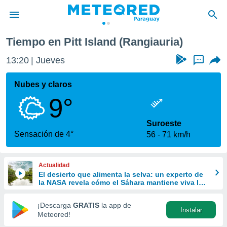
tt Island (Rangiauria)
Tiempo en Pitt Island (Rangiauria)
privacidad
13:20
Jueves
...
o de
om.py
com.py) ha
Nubes y claros
ado por
9°
es para
ue la
 que se
Suroeste
e calidad.
Sensación de 4°
56
71 km/h
eder a este
ediante las
opciones:
Actualidad
El desierto que alimenta la selva: un experto de
ookies y
la NASA revela cómo el Sáhara mantiene viva la
e forma
Amazonía
¡Descarga
GRATIS
la app de
Instalar
d digital
Meteored!
ada, basada