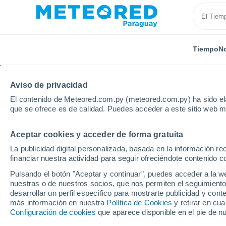
Tiempo
No
Aviso de privacidad
El contenido de Meteored.com.py (meteored.com.py) ha sido ela
que se ofrece es de calidad. Puedes acceder a este sitio web m
Aceptar cookies y acceder de forma gratuita
Inicio
Argentina
Provincia de Neuquén
Plottier
La publicidad digital personalizada, basada en la información r
financiar nuestra actividad para seguir ofreciéndote contenido c
Tiempo en Plottier
Pulsando el botón "Aceptar y continuar", puedes acceder a la w
nuestras o de nuestros socios, que nos permiten el seguimiento
01:31
Viernes
desarrollar un perfil específico para mostrarte publicidad y co
más información en nuestra
Política de Cookies
y retirar en cu
Configuración de cookies
que aparece disponible en el pie de n
Cielo despejado