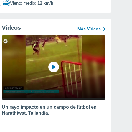
Viento medio:
12 km/h
Vídeos
Más Vídeos
Un rayo impactó en un campo de fútbol en
Narathiwat, Tailandia.