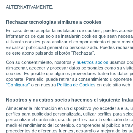
1°
ALTERNATIVAMENTE,
Rechazar tecnologías similares a cookies
Menguant
En caso de no aceptar la instalación de cookies, puedes accede
Iluminada
Sensación de -2°
informamos de que solo se instalarán cookies que sean necesari
utilizarán cookies para analizar el comportamiento ni para most
visualizar publicidad general no personalizada. Puedes rechazar
de este abono pulsando el botón "Rechazar".
Actualidad
El aviso de la OMM sobre los incendios fores
Con su consentimiento, nosotros y
nuestros socios
usamos cooki
"el cambio climático aumenta el riesgo, pero
almacenar, acceder y procesar datos personales como su visita e
es el único culpable
cookies. Es posible que algunos proveedores traten tus datos pe
Tiempo 1 - 7 días
Actualidad
Mapa de nubosidad
oponerte. Para ello, puede retirar su consentimiento u oponerse
"Configurar"
o en nuestra
Política de Cookies
en este sitio web.
Nosotros y nuestros socios hacemos el siguiente trata
Mañana
Domingo
Hoy
Almacenar la información en un dispositivo y/o acceder a ella, 
8 Ago
9 Ago
7 Ago
perfiles para publicidad personalizada, utilizar perfiles para sele
personalizar el contenido, uso de perfiles para la selección de c
medir el rendimiento del contenido, comprender al público a tra
procedentes de diferentes fuentes, desarrollo y mejora de los se
30%