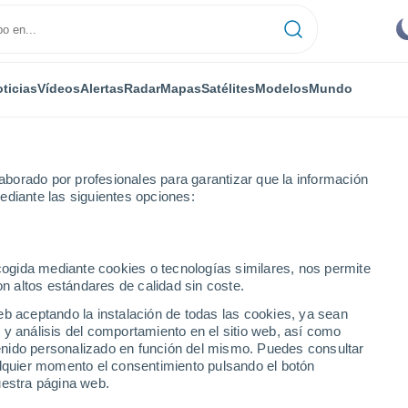
ticias
Vídeos
Alertas
Radar
Mapas
Satélites
Modelos
Mundo
borado por profesionales para garantizar que la información
ediante las siguientes opciones:
ecogida mediante cookies o tecnologías similares, nos permite
on altos estándares de calidad sin coste.
eb aceptando la instalación de todas las cookies, ya sean
 y análisis del comportamiento en el sitio web, así como
...
ntenido personalizado en función del mismo. Puedes consultar
alquier momento el consentimiento pulsando el botón
Por hora
uestra página web.
Cielos nubosos en las próximas
horas