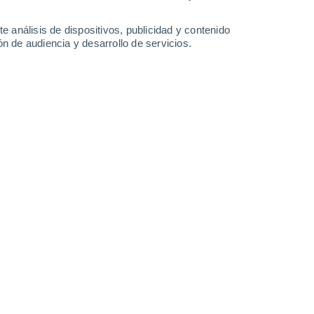
7°
/
-1°
11°
/
2°
13°
/
4°
9°
/
3°
e análisis de dispositivos, publicidad y contenido
n de audiencia y desarrollo de servicios.
-
54
km/h
27
-
50
km/h
18
-
32
km/h
26
-
49
km/h
do
Oeste
0 Bajo
°
13
-
24 km/h
FPS:
no
do
Oeste
0 Bajo
°
11
-
22 km/h
FPS:
no
s
Oeste
0 Bajo
°
7
-
18 km/h
FPS:
no
nuboso
Noroeste
0 Bajo
°
7
-
13 km/h
FPS:
no