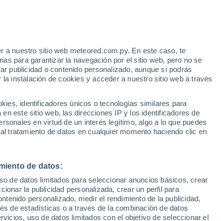
Aviso de nivel amarillo
Alerta moderada por nevadas en
Plottier hoy
e
r a nuestro sitio web meteored.com.py. En este caso, te
:
33%
as para garantizar la navegación por el sitio web, pero no se
rar publicidad o contenido personalizado, aunque sí podrás
 la instalación de cookies y acceder a nuestro sitio web a través
tales:
es, identificadores únicos o tecnologías similares para
 no
n este sitio web, las direcciones IP y los identificadores de
rsonales en virtud de un interés legítimo, algo a lo que puedes
Radar de lluvia
Satélites
Modelos
 al tratamiento de datos en cualquier momento haciendo clic en
miento de datos:
Lunes
Martes
Miércoles
Jueves
uso de datos limitados para seleccionar anuncios básicos, crear
10 Ago
11 Ago
12 Ago
13 Ago
ccionar la publicidad personalizada, crear un perfil para
ontenido personalizado, medir el rendimiento de la publicidad,
vés de estadísticas o a través de la combinación de datos
rvicios, uso de datos limitados con el objetivo de seleccionar el