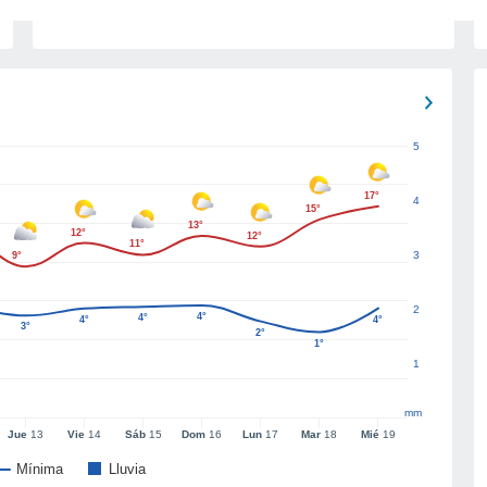
5
17°
4
15°
13°
12°
12°
11°
3
9°
2
4°
4°
4°
4°
3°
2°
1°
1
mm
Jue
13
Vie
14
Sáb
15
Dom
16
Lun
17
Mar
18
Mié
19
Mínima
Lluvia