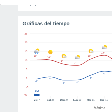
Tiempo para el amanecer
6h 30m
Gráficas del tiempo
25
20
15
13°
11°
11°
10°
10
8°
7°
5
4°
2°
0
1°
-1°
-1°
-1°
-5
0.2
°C
Vie
7
Sáb
8
Dom
9
Lun
10
Mar
11
Mié
12
Máxima