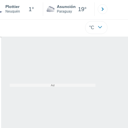
Plottier
Asunción
Santa Rit
1°
19°
Neuquén
Paraguay
Alto Paraná
°C