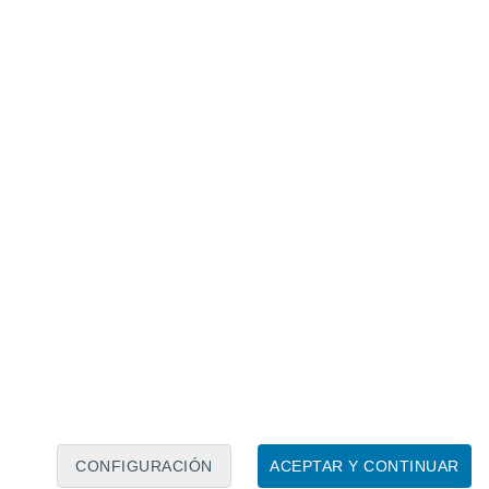
Calendario lunar
Lun
Mar
Mié
Jue
Vie
Sáb
Dom
7
8
9
10
11
12
13
14
15
16
17
18
19
20
CONFIGURACIÓN
ACEPTAR Y CONTINUAR