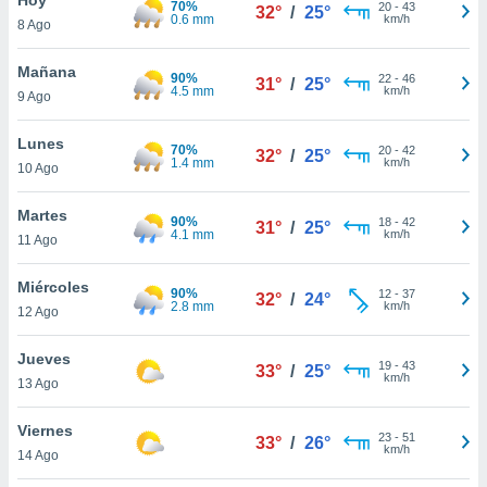
70%
ublicidad y
20
-
43
32°
/
25°
0.6 mm
km/h
8 Ago
do en
 mismo.
Mañana
90%
22
-
46
31°
/
25°
sultar más
4.5 mm
km/h
9 Ago
 en nuestra
 Cookies
y
Lunes
70%
20
-
42
ualquier
32°
/
25°
1.4 mm
km/h
10 Ago
ento
 botón
Martes
90%
18
-
42
31°
/
25°
ación de
4.1 mm
km/h
11 Ago
kies
 disponible
Miércoles
90%
12
-
37
e nuestra
32°
/
24°
2.8 mm
km/h
12 Ago
.
Jueves
IVAMENTE,
19
-
43
33°
/
25°
km/h
13 Ago
as
Viernes
23
-
51
33°
/
26°
 a cookies
km/h
14 Ago
 no aceptar