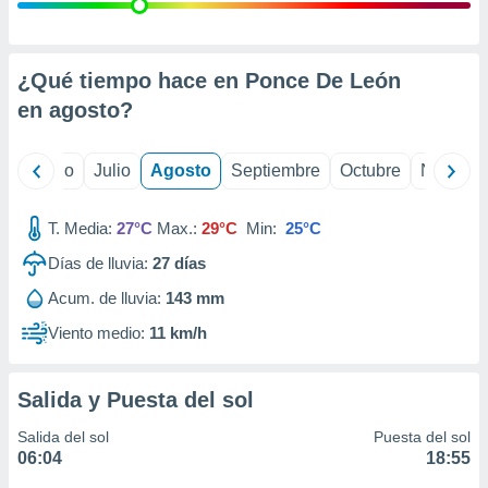
ados con el
 seleccionar
o.
calización
¿Qué tiempo hace en Ponce De León
precisa e
en
agosto
?
ión mediante
, publicidad
yo
Junio
Julio
Agosto
Septiembre
Octubre
Noviemb
dos,
 publicidad
T. Media:
27°C
Max.:
29°C
Min:
25°C
,
Días de lluvia:
27
días
ón de
 desarrollo
Acum. de lluvia:
143 mm
s.
Viento medio:
11 km/h
tros 1199
ios
Salida y Puesta del sol
Salida del sol
Puesta del sol
06:04
18:55