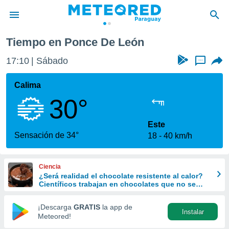
Tiempo en Ponce De León
privacidad
17:10
Sábado
...
o de
om.py
com.py) ha
Calima
ado por
30°
es para
ue la
 que se
Este
e calidad.
Sensación de 34°
18
40 km/h
eder a este
ediante las
opciones:
Ciencia
¿Será realidad el chocolate resistente al calor?
ookies y
Científicos trabajan en chocolates que no se
e forma
derriten ni en verano
¡Descarga
GRATIS
la app de
Instalar
d digital
Meteored!
ada, basada