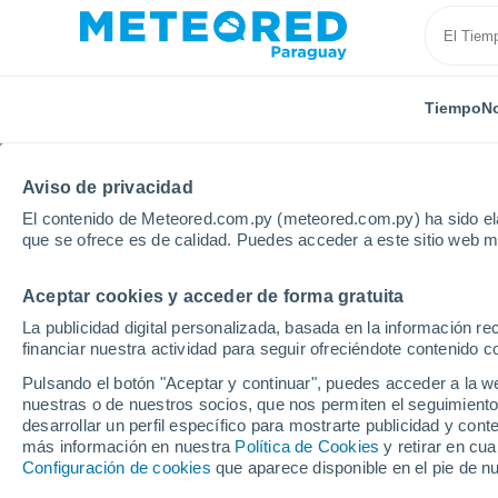
Tiempo
No
Aviso de privacidad
El contenido de Meteored.com.py (meteored.com.py) ha sido ela
que se ofrece es de calidad. Puedes acceder a este sitio web m
Aceptar cookies y acceder de forma gratuita
Inicio
Puerto Rico
Municipio de Guaynabo
Gua
La publicidad digital personalizada, basada en la información r
financiar nuestra actividad para seguir ofreciéndote contenido c
Tiempo en Guaynabo (
Pulsando el botón "Aceptar y continuar", puedes acceder a la w
nuestras o de nuestros socios, que nos permiten el seguimiento
01:20
Jueves
desarrollar un perfil específico para mostrarte publicidad y co
más información en nuestra
Política de Cookies
y retirar en cu
Configuración de cookies
que aparece disponible en el pie de n
Nubes y claros