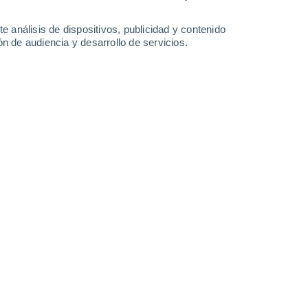
3.6 mm
0.7 mm
3.3 mm
3 mm
33°
/
26°
33°
/
25°
32°
/
25°
33°
/
24°
e análisis de dispositivos, publicidad y contenido
n de audiencia y desarrollo de servicios.
-
44
km/h
18
-
42
km/h
18
-
42
km/h
17
-
42
km/h
o
Sureste
0 Bajo
10
-
19 km/h
FPS:
no
Sureste
0 Bajo
9
-
19 km/h
FPS:
no
Sureste
0 Bajo
7
-
16 km/h
FPS:
no
Sureste
0 Bajo
6
-
12 km/h
FPS:
no