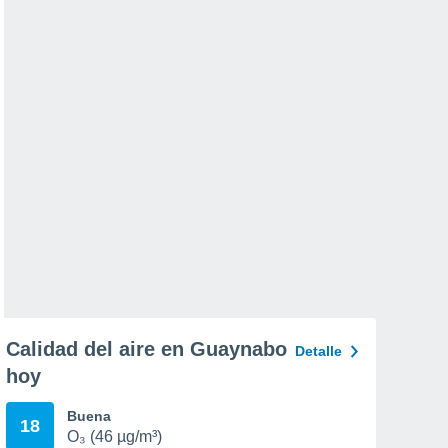
Calidad del aire en Guaynabo
Detalle
hoy
Buena
18
O₃ (46 µg/m³)