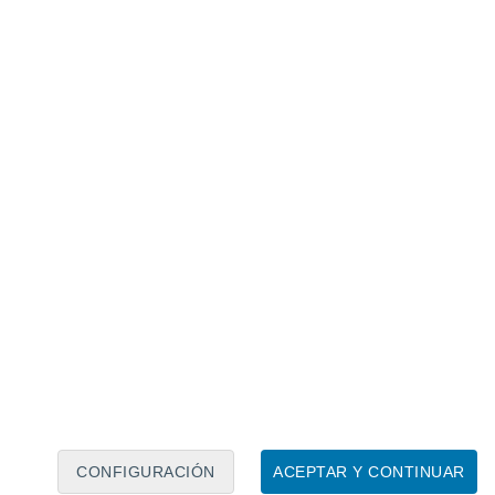
Calendario lunar
Lun
Mar
Mié
Jue
Vie
Sáb
Dom
6
7
8
9
10
11
12
13
14
15
16
CONFIGURACIÓN
ACEPTAR Y CONTINUAR