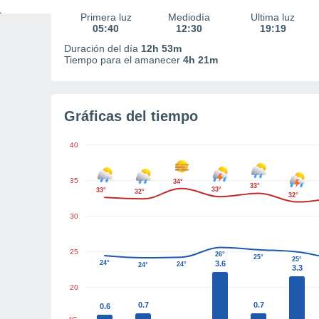
Primera luz
Mediodía
Última luz
05:40
12:30
19:19
Duración del día
12h 53m
Tiempo para el amanecer
4h 21m
Gráficas del tiempo
40
35
34°
33°
33°
33°
32°
32°
30
25
26°
25°
25°
24°
3.6
24°
24°
3.3
20
0.7
0.7
0.6