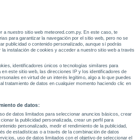
e
r a nuestro sitio web meteored.com.py. En este caso, te
:
44%
as para garantizar la navegación por el sitio web, pero no se
rar publicidad o contenido personalizado, aunque sí podrás
 la instalación de cookies y acceder a nuestro sitio web a través
e
es, identificadores únicos o tecnologías similares para
n este sitio web, las direcciones IP y los identificadores de
rsonales en virtud de un interés legítimo, algo a lo que puedes
Radar de lluvia
Satélites
Modelos
 al tratamiento de datos en cualquier momento haciendo clic en
miento de datos:
omingo
Lunes
Martes
Miércoles
uso de datos limitados para seleccionar anuncios básicos, crear
9 Ago
10 Ago
11 Ago
12 Ago
ccionar la publicidad personalizada, crear un perfil para
ontenido personalizado, medir el rendimiento de la publicidad,
vés de estadísticas o a través de la combinación de datos
rvicios, uso de datos limitados con el objetivo de seleccionar el
90%
80%
90%
90%