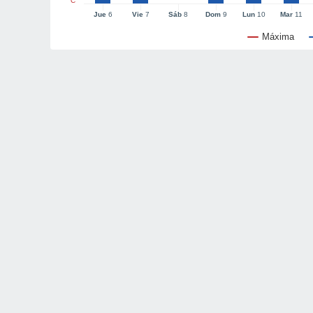
°C
Jue
6
Vie
7
Sáb
8
Dom
9
Lun
10
Mar
11
Máxima