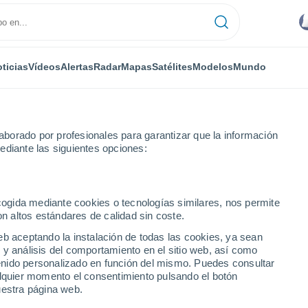
ticias
Vídeos
Alertas
Radar
Mapas
Satélites
Modelos
Mundo
borado por profesionales para garantizar que la información
ediante las siguientes opciones:
ynabo
ecogida mediante cookies o tecnologías similares, nos permite
on altos estándares de calidad sin coste.
Guaynabo)
eb aceptando la instalación de todas las cookies, ya sean
 y análisis del comportamiento en el sitio web, así como
...
ntenido personalizado en función del mismo. Puedes consultar
alquier momento el consentimiento pulsando el botón
Por hora
uestra página web.
Intervalos nubosos en las
próximas horas