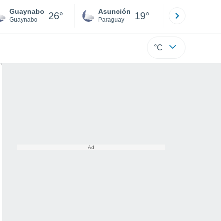
Guaynabo
Asunción
Santa Rit
26°
19°
Guaynabo
Paraguay
Alto Paraná
°C