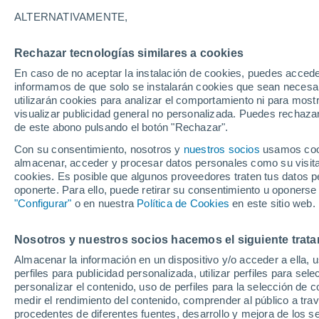
26°
ALTERNATIVAMENTE,
Rechazar tecnologías similares a cookies
Menguant
En caso de no aceptar la instalación de cookies, puedes accede
Iluminada
Sensación de 28°
informamos de que solo se instalarán cookies que sean necesari
utilizarán cookies para analizar el comportamiento ni para most
visualizar publicidad general no personalizada. Puedes rechazar
de este abono pulsando el botón "Rechazar".
Ciencia
Océanos que se sobrecalientan, suelos que s
Con su consentimiento, nosotros y
nuestros socios
usamos cooki
queman: dos caras de la misma alteración
almacenar, acceder y procesar datos personales como su visita e
climática
cookies. Es posible que algunos proveedores traten tus datos pe
Tiempo 1 - 7 días
Actualidad
Mapa de nubosidad
oponerte. Para ello, puede retirar su consentimiento u oponerse
"Configurar"
o en nuestra
Política de Cookies
en este sitio web.
Nosotros y nuestros socios hacemos el siguiente trata
Mañana
Sábado
D
Hoy
Almacenar la información en un dispositivo y/o acceder a ella, 
7 Ago
8 Ago
6 Ago
perfiles para publicidad personalizada, utilizar perfiles para sele
personalizar el contenido, uso de perfiles para la selección de c
medir el rendimiento del contenido, comprender al público a tra
procedentes de diferentes fuentes, desarrollo y mejora de los se
60%
30%