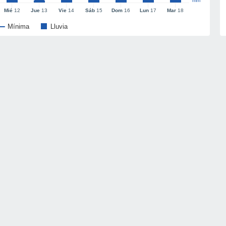
mm
Mié
12
Jue
13
Vie
14
Sáb
15
Dom
16
Lun
17
Mar
18
Mínima
Lluvia