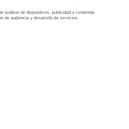
24 mm
0.5 mm
14°
/
8°
17°
/
6°
16°
/
8°
19°
/
7°
e análisis de dispositivos, publicidad y contenido
n de audiencia y desarrollo de servicios.
-
58
km/h
16
-
32
km/h
28
-
60
km/h
22
-
46
km/h
de agosto
nuboso
Suroeste
2 Bajo
°
3
-
14 km/h
FPS:
no
Suroeste
3 Medio
°
3
-
15 km/h
FPS:
6-10
Suroeste
4 Medio
°
3
-
15 km/h
FPS:
6-10
Suroeste
3 Medio
°
0
-
14 km/h
FPS:
6-10