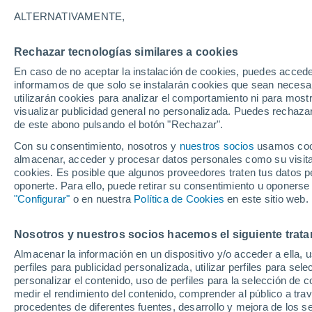
13°
ALTERNATIVAMENTE,
Rechazar tecnologías similares a cookies
Suroeste
En caso de no aceptar la instalación de cookies, puedes accede
Sensación de 13°
3
-
14 km/
informamos de que solo se instalarán cookies que sean necesari
utilizarán cookies para analizar el comportamiento ni para most
visualizar publicidad general no personalizada. Puedes rechazar
de este abono pulsando el botón "Rechazar".
Actualidad
El desierto que alimenta la selva: un experto 
Con su consentimiento, nosotros y
nuestros socios
usamos cooki
NASA revela cómo el Sáhara mantiene viva la
almacenar, acceder y procesar datos personales como su visita e
Amazonía
cookies. Es posible que algunos proveedores traten tus datos pe
Tiempo 1 - 7 días
Actualidad
Mapa de nubosidad
oponerte. Para ello, puede retirar su consentimiento u oponerse
"Configurar"
o en nuestra
Política de Cookies
en este sitio web.
Nosotros y nuestros socios hacemos el siguiente trata
Mañana
Sábado
D
Hoy
Almacenar la información en un dispositivo y/o acceder a ella, 
7 Ago
8 Ago
6 Ago
perfiles para publicidad personalizada, utilizar perfiles para sele
personalizar el contenido, uso de perfiles para la selección de c
medir el rendimiento del contenido, comprender al público a tra
procedentes de diferentes fuentes, desarrollo y mejora de los se
50%
80%