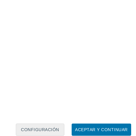
Calendario lunar
Lun
Mar
Mié
Jue
Vie
Sáb
Dom
6
7
8
9
10
11
12
13
14
15
16
17
18
19
CONFIGURACIÓN
ACEPTAR Y CONTINUAR