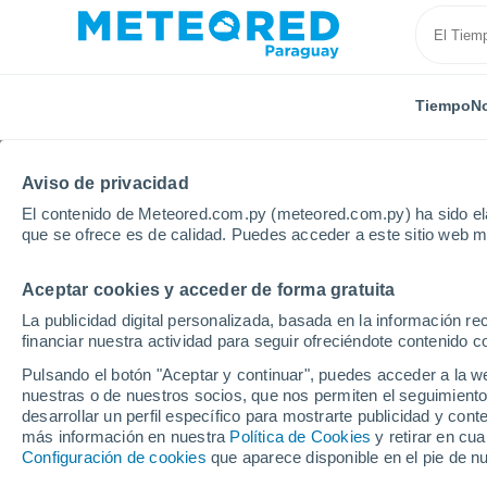
Tiempo
No
Aviso de privacidad
El contenido de Meteored.com.py (meteored.com.py) ha sido ela
que se ofrece es de calidad. Puedes acceder a este sitio web m
Aceptar cookies y acceder de forma gratuita
Inicio
Australia
Australia Meridional
Port August
La publicidad digital personalizada, basada en la información r
financiar nuestra actividad para seguir ofreciéndote contenido c
Tiempo en Port August
Pulsando el botón "Aceptar y continuar", puedes acceder a la w
nuestras o de nuestros socios, que nos permiten el seguimiento
10:28
Jueves
desarrollar un perfil específico para mostrarte publicidad y co
más información en nuestra
Política de Cookies
y retirar en cu
Configuración de cookies
que aparece disponible en el pie de n
Parcialmente nuboso