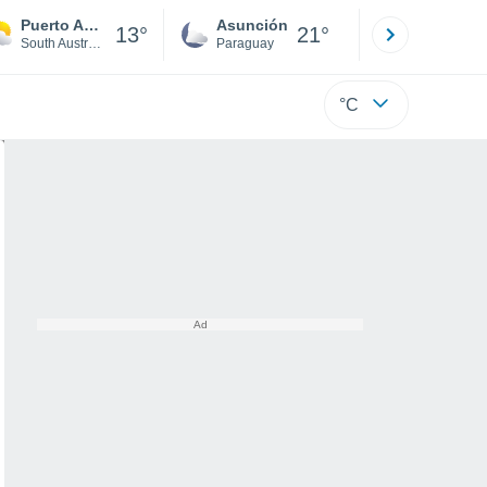
Puerto Augusta
Asunción
Santa Rit
13°
21°
South Australia
Paraguay
Alto Paraná
°C