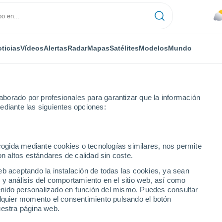
ticias
Vídeos
Alertas
Radar
Mapas
Satélites
Modelos
Mundo
borado por profesionales para garantizar que la información
ediante las siguientes opciones:
a
ecogida mediante cookies o tecnologías similares, nos permite
on altos estándares de calidad sin coste.
a - SA
eb aceptando la instalación de todas las cookies, ya sean
 y análisis del comportamiento en el sitio web, así como
...
ntenido personalizado en función del mismo. Puedes consultar
alquier momento el consentimiento pulsando el botón
Por hora
uestra página web.
Intervalos nubosos en las
próximas horas