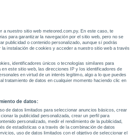
r a nuestro sitio web meteored.com.py. En este caso, te
h
as para garantizar la navegación por el sitio web, pero no se
rar publicidad o contenido personalizado, aunque sí podrás
 la instalación de cookies y acceder a nuestro sitio web a través
de la
es, identificadores únicos o tecnologías similares para
n este sitio web, las direcciones IP y los identificadores de
rsonales en virtud de un interés legítimo, algo a lo que puedes
Radar de lluvia
Satélites
Modelos
 al tratamiento de datos en cualquier momento haciendo clic en
miento de datos:
omingo
Lunes
Martes
Miércoles
uso de datos limitados para seleccionar anuncios básicos, crear
9 Ago
10 Ago
11 Ago
12 Ago
ccionar la publicidad personalizada, crear un perfil para
ontenido personalizado, medir el rendimiento de la publicidad,
vés de estadísticas o a través de la combinación de datos
rvicios, uso de datos limitados con el objetivo de seleccionar el
90%
60%