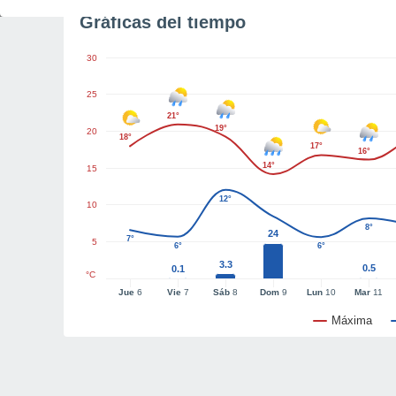
Gráficas del tiempo
30
25
21°
19°
20
18°
17°
16°
14°
15
12°
10
8°
24
7°
5
6°
6°
3.3
0.5
0.1
°C
Jue
6
Vie
7
Sáb
8
Dom
9
Lun
10
Mar
11
Máxima