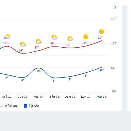
150
21°
19°
19°
100
19°
18°
17°
16°
50
10°
10°
8°
7°
6°
6°
6°
mm
Mié
12
Jue
13
Vie
14
Sáb
15
Dom
16
Lun
17
Mar
18
Mínima
Lluvia