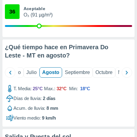
ados con el
 seleccionar
Aceptable
36
o.
O₃ (91 µg/m³)
calización
precisa e
ión mediante
, publicidad
¿Qué tiempo hace en Primavera Do
Leste - MT en
agosto
?
dos,
 publicidad
,
yo
Junio
Julio
Agosto
Septiembre
Octubre
Noviemb
ón de
 desarrollo
s.
T. Media:
25°C
Max.:
32°C
Min:
18°C
tros 1199
Días de lluvia:
2
días
ios
Acum. de lluvia:
8 mm
Viento medio:
9 km/h
Salida y Puesta del sol