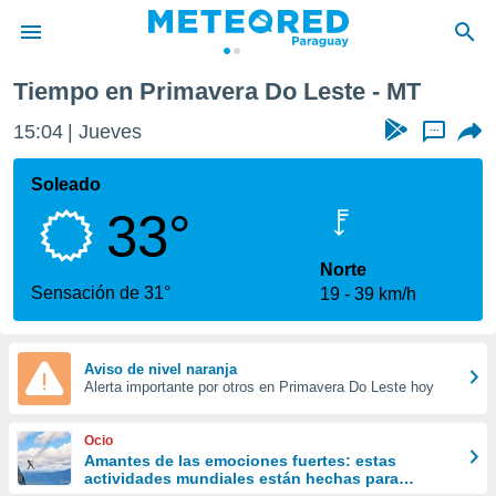
Tiempo en Primavera Do Leste - MT
privacidad
15:04
Jueves
...
o de
om.py
com.py) ha
Soleado
ado por
33°
es para
ue la
 que se
Norte
e calidad.
Sensación de 31°
19
39 km/h
eder a este
ediante las
opciones:
Aviso de nivel naranja
Alerta importante por otros en Primavera Do Leste hoy
ookies y
e forma
Ocio
d digital
Amantes de las emociones fuertes: estas
actividades mundiales están hechas para
ada, basada