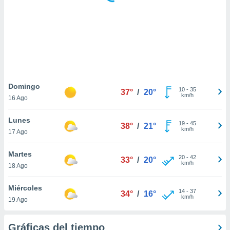
ste abono
 botón
.
nto,
cios
kies,
Domingo
10
-
35
ores únicos
37°
/
20°
km/h
16 Ago
as similares
nar,
Lunes
rocesar
19
-
45
38°
/
21°
km/h
onales como
17 Ago
 este sitio
recciones IP
Martes
20
-
42
33°
/
20°
ficadores de
km/h
18 Ago
 posible
s
Miércoles
 traten tus
14
-
37
34°
/
16°
km/h
nales en
19 Ago
 interés
go a lo que
Gráficas del tiempo
nerte. Para