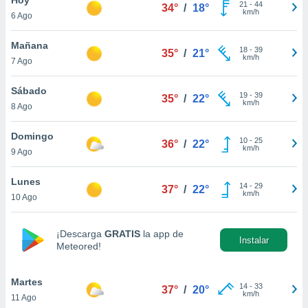
ublicidad y
21
-
44
34°
/
18°
km/h
6 Ago
do en
 mismo.
Mañana
18
-
39
35°
/
21°
sultar más
km/h
7 Ago
 en nuestra
 Cookies
y
Sábado
19
-
39
ualquier
35°
/
22°
km/h
8 Ago
ento
 botón
Domingo
10
-
25
36°
/
22°
ación de
km/h
9 Ago
kies
 disponible
Lunes
14
-
29
e nuestra
37°
/
22°
km/h
10 Ago
.
IVAMENTE,
¡Descarga
GRATIS
la app de
Instalar
Meteored!
as
 a cookies
Martes
14
-
33
37°
/
20°
km/h
11 Ago
 no aceptar