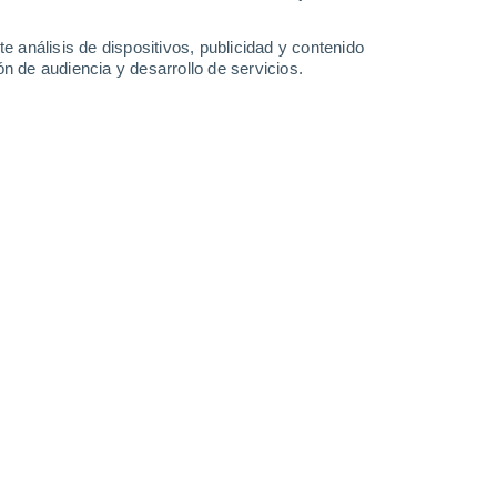
1.2 mm
18°
/
15°
18°
/
15°
27°
/
13°
19°
/
14°
e análisis de dispositivos, publicidad y contenido
n de audiencia y desarrollo de servicios.
-
38
km/h
12
-
26
km/h
16
-
49
km/h
14
-
33
km/h
 agosto
Sur
0 Bajo
18
-
32 km/h
FPS:
no
Sur
0 Bajo
20
-
37 km/h
FPS:
no
Sur
0 Bajo
19
-
38 km/h
FPS:
no
uboso
Sur
4 Medio
17
-
37 km/h
FPS:
6-10