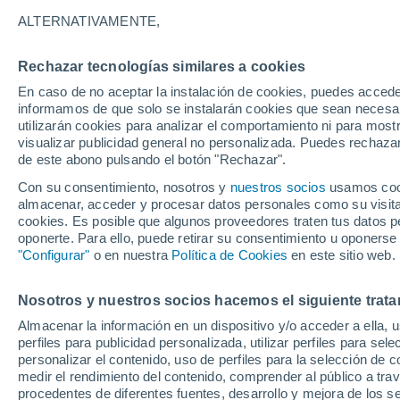
20°
ALTERNATIVAMENTE,
Rechazar tecnologías similares a cookies
30%
En caso de no aceptar la instalación de cookies, puedes accede
Sensación de 20°
0.4 mm
informamos de que solo se instalarán cookies que sean necesari
utilizarán cookies para analizar el comportamiento ni para most
visualizar publicidad general no personalizada. Puedes rechazar
de este abono pulsando el botón "Rechazar".
Actualidad
El aviso de la OMM sobre los incendios fores
Con su consentimiento, nosotros y
nuestros socios
usamos cooki
"el cambio climático aumenta el riesgo, pero
almacenar, acceder y procesar datos personales como su visita e
es el único culpable
cookies. Es posible que algunos proveedores traten tus datos pe
Tiempo 1 - 7 días
Actualidad
Mapa de lluvia
Radar
oponerte. Para ello, puede retirar su consentimiento u oponerse
"Configurar"
o en nuestra
Política de Cookies
en este sitio web.
Nosotros y nuestros socios hacemos el siguiente trata
Mañana
Domingo
Hoy
Almacenar la información en un dispositivo y/o acceder a ella, 
8 Ago
9 Ago
7 Ago
perfiles para publicidad personalizada, utilizar perfiles para sele
personalizar el contenido, uso de perfiles para la selección de c
medir el rendimiento del contenido, comprender al público a tra
procedentes de diferentes fuentes, desarrollo y mejora de los se
70%
60%
90%