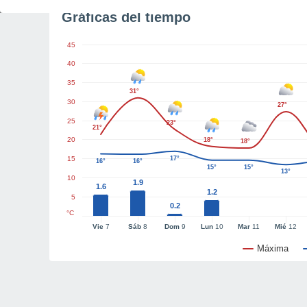
Gráficas del tiempo
45
40
35
31°
30
27°
25
23°
21°
20
18°
18°
15
17°
16°
16°
15°
15°
13°
10
1.9
1.6
1.2
5
0.2
°C
Vie
7
Sáb
8
Dom
9
Lun
10
Mar
11
Mié
12
Máxima