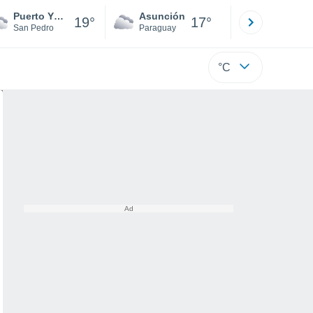
Puerto Ybapobó
Asunción
Santa Rit
19°
17°
San Pedro
Paraguay
Alto Paraná
°C