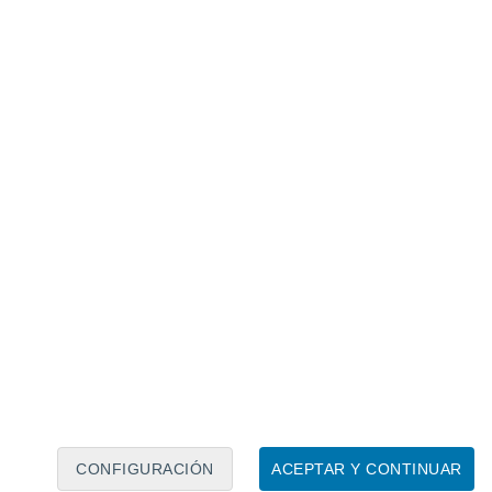
Calendario lunar
Lun
Mar
Mié
Jue
Vie
Sáb
Dom
7
8
9
10
11
12
13
14
15
16
17
18
19
20
CONFIGURACIÓN
ACEPTAR Y CONTINUAR