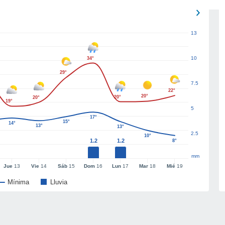
13
10
34°
29°
7.5
22°
20°
20°
20°
19°
5
17°
15°
14°
13°
13°
2.5
10°
1.2
1.2
8°
mm
Jue
13
Vie
14
Sáb
15
Dom
16
Lun
17
Mar
18
Mié
19
Mínima
Lluvia