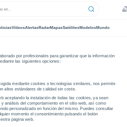
ticias
Vídeos
Alertas
Radar
Mapas
Satélites
Modelos
Mundo
borado por profesionales para garantizar que la información
ediante las siguientes opciones:
ecogida mediante cookies o tecnologías similares, nos permite
on altos estándares de calidad sin coste.
pobó
eb aceptando la instalación de todas las cookies, ya sean
 y análisis del comportamiento en el sitio web, así como
...
ntenido personalizado en función del mismo. Puedes consultar
alquier momento el consentimiento pulsando el botón
Por hora
uestra página web.
Cielos cubiertos en las próximas
horas