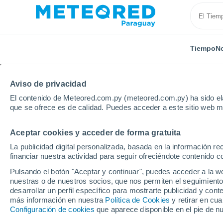
Tiempo
No
Aviso de privacidad
El contenido de Meteored.com.py (meteored.com.py) ha sido ela
que se ofrece es de calidad. Puedes acceder a este sitio web m
Aceptar cookies y acceder de forma gratuita
Inicio
Departamento de San Pedro
Puerto Ybapobó
La publicidad digital personalizada, basada en la información r
financiar nuestra actividad para seguir ofreciéndote contenido c
Tiempo en Puerto Yba
Pulsando el botón "Aceptar y continuar", puedes acceder a la w
nuestras o de nuestros socios, que nos permiten el seguimiento
05:21
Viernes
desarrollar un perfil específico para mostrarte publicidad y co
más información en nuestra
Política de Cookies
y retirar en cu
Configuración de cookies
que aparece disponible en el pie de n
Lluvia débil