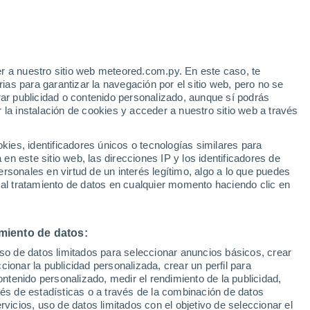
Aviso de nivel naranja
Alerta importante por tormenta en
Puerto Ybapobó hoy
r a nuestro sitio web meteored.com.py. En este caso, te
as para garantizar la navegación por el sitio web, pero no se
rar publicidad o contenido personalizado, aunque sí podrás
 la instalación de cookies y acceder a nuestro sitio web a través
tales:
es, identificadores únicos o tecnologías similares para
 no
n este sitio web, las direcciones IP y los identificadores de
rsonales en virtud de un interés legítimo, algo a lo que puedes
 de lluvia
Satélites
Modelos
 al tratamiento de datos en cualquier momento haciendo clic en
miento de datos:
Lunes
Martes
Miércoles
Jueves
uso de datos limitados para seleccionar anuncios básicos, crear
10 Ago
11 Ago
12 Ago
13 Ago
ccionar la publicidad personalizada, crear un perfil para
ontenido personalizado, medir el rendimiento de la publicidad,
vés de estadísticas o a través de la combinación de datos
rvicios, uso de datos limitados con el objetivo de seleccionar el
60%