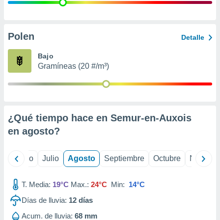
ados con el
 seleccionar
o.
calización
Polen
Detalle
precisa e
ión mediante
Bajo
Gramíneas (20 #/m³)
, publicidad
dos,
 publicidad
,
¿Qué tiempo hace en Semur-en-Auxois
ón de
 desarrollo
en
agosto
?
s.
tros 1199
yo
Junio
Julio
Agosto
Septiembre
Octubre
Noviemb
ios
T. Media:
19°C
Max.:
24°C
Min:
14°C
Días de lluvia:
12
días
Acum. de lluvia:
68 mm