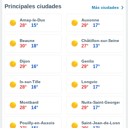
Principales ciudades
Más ciudades
Arnay-le-Duc
Auxonne
28°
15°
29°
17°
Beaune
Châtillon-sur-Seine
30°
18°
27°
13°
Dijon
Genlis
29°
16°
29°
17°
Is-sur-Tille
Longvic
28°
16°
29°
17°
Montbard
Nuits-Saint-Georges
28°
14°
29°
17°
Pouilly-en-Auxois
Saint-Jean-de-Losne