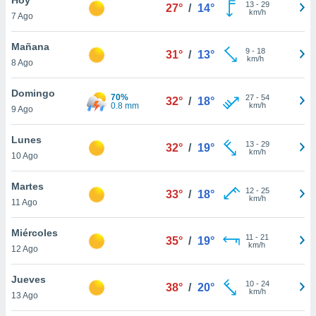
ublicidad y
13
-
29
27°
/
14°
km/h
7 Ago
do en
 mismo.
Mañana
9
-
18
31°
/
13°
sultar más
km/h
8 Ago
 en nuestra
 Cookies
y
Domingo
70%
27
-
54
ualquier
32°
/
18°
0.8 mm
km/h
9 Ago
ento
 botón
Lunes
13
-
29
32°
/
19°
ación de
km/h
10 Ago
kies
 disponible
Martes
12
-
25
e nuestra
33°
/
18°
km/h
11 Ago
.
Miércoles
IVAMENTE,
11
-
21
35°
/
19°
km/h
12 Ago
as
Jueves
10
-
24
38°
/
20°
 a cookies
km/h
13 Ago
 no aceptar