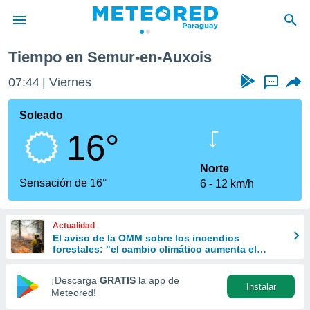
ur-en-Auxois
Tiempo en Semur-en-Auxois
privacidad
07:44
Viernes
...
o de
om.py
com.py) ha
Soleado
ado por
16°
es para
ue la
 que se
Norte
e calidad.
Sensación de 16°
6
12 km/h
eder a este
ediante las
opciones:
Actualidad
El aviso de la OMM sobre los incendios
ookies y
forestales: "el cambio climático aumenta el
e forma
riesgo, pero no es el único culpable
¡Descarga
GRATIS
la app de
Instalar
d digital
Meteored!
ada, basada