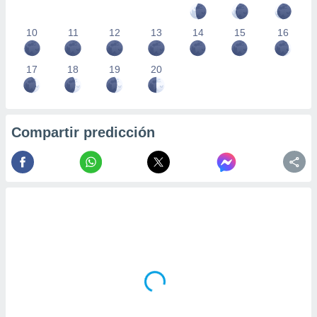
10
11
12
13
14
15
16
17
18
19
20
Compartir predicción