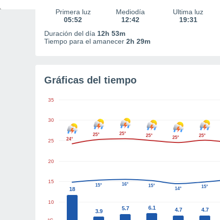
Primera luz
Mediodía
Última luz
05:52
12:42
19:31
Duración del día
12h 53m
Tiempo para el amanecer
2h 29m
Gráficas del tiempo
35
30
25°
25°
25°
25°
25°
24°
25
20
15
16°
15°
15°
15°
18
14°
10
6.1
5.7
4.7
4.7
3.9