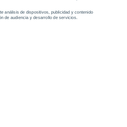
7.1 mm
5.2 mm
3.6 mm
6.8 mm
26°
/
16°
25°
/
15°
26°
/
15°
25°
/
15°
e análisis de dispositivos, publicidad y contenido
n de audiencia y desarrollo de servicios.
-
29
km/h
7
-
30
km/h
7
-
28
km/h
6
-
27
km/h
o
Noreste
0 Bajo
1
-
9 km/h
FPS:
no
Norte
0 Bajo
1
-
8 km/h
FPS:
no
Norte
0 Bajo
1
-
8 km/h
FPS:
no
Norte
0 Bajo
1
-
8 km/h
FPS:
no