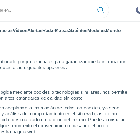
ticias
Vídeos
Alertas
Radar
Mapas
Satélites
Modelos
Mundo
borado por profesionales para garantizar que la información
ediante las siguientes opciones:
ecogida mediante cookies o tecnologías similares, nos permite
on altos estándares de calidad sin coste.
eb aceptando la instalación de todas las cookies, ya sean
 y análisis del comportamiento en el sitio web, así como
...
ntenido personalizado en función del mismo. Puedes consultar
alquier momento el consentimiento pulsando el botón
Por hora
uestra página web.
Intervalos nubosos en las
próximas horas