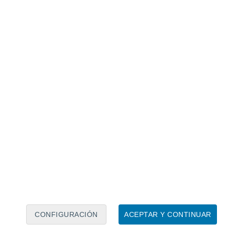
Calendario lunar
Lun
Mar
Mié
Jue
Vie
Sáb
Dom
7
8
9
10
11
12
13
14
15
16
CONFIGURACIÓN
ACEPTAR Y CONTINUAR