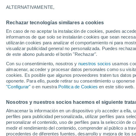
16°
ALTERNATIVAMENTE,
Rechazar tecnologías similares a cookies
Menguant
En caso de no aceptar la instalación de cookies, puedes accede
Iluminada
Sensación de 16°
informamos de que solo se instalarán cookies que sean necesari
utilizarán cookies para analizar el comportamiento ni para most
visualizar publicidad general no personalizada. Puedes rechazar
de este abono pulsando el botón "Rechazar".
Actualidad
El aviso de la OMM sobre los incendios fores
Con su consentimiento, nosotros y
nuestros socios
usamos cooki
"el cambio climático aumenta el riesgo, pero
almacenar, acceder y procesar datos personales como su visita e
es el único culpable
cookies. Es posible que algunos proveedores traten tus datos pe
Tiempo 1 - 7 días
Actualidad
Mapa de nubosidad
oponerte. Para ello, puede retirar su consentimiento u oponerse
"Configurar"
o en nuestra
Política de Cookies
en este sitio web.
Nosotros y nuestros socios hacemos el siguiente trata
Mañana
Domingo
Hoy
Almacenar la información en un dispositivo y/o acceder a ella, 
8 Ago
9 Ago
7 Ago
perfiles para publicidad personalizada, utilizar perfiles para sele
personalizar el contenido, uso de perfiles para la selección de c
medir el rendimiento del contenido, comprender al público a tra
procedentes de diferentes fuentes, desarrollo y mejora de los se
80%
80%
90%