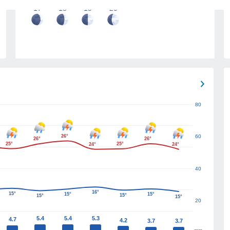
17
18
19
20
80
26°
60
26°
26°
25°
25°
24°
24°
40
16°
15°
15°
15°
15°
15°
15°
20
5.4
5.4
5.3
4.7
4.2
3.7
3.7