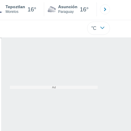
Tepoztlan
Asunción
Santa Rit
16°
16°
Morelos
Paraguay
Alto Paraná
°C