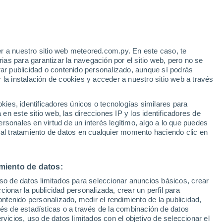
e
r a nuestro sitio web meteored.com.py. En este caso, te
:
31%
as para garantizar la navegación por el sitio web, pero no se
rar publicidad o contenido personalizado, aunque sí podrás
 la instalación de cookies y acceder a nuestro sitio web a través
tales:
es, identificadores únicos o tecnologías similares para
 no
n este sitio web, las direcciones IP y los identificadores de
rsonales en virtud de un interés legítimo, algo a lo que puedes
Radar de lluvia
Satélites
Modelos
 al tratamiento de datos en cualquier momento haciendo clic en
miento de datos:
Lunes
Martes
Miércoles
Jueves
uso de datos limitados para seleccionar anuncios básicos, crear
10 Ago
11 Ago
12 Ago
13 Ago
ccionar la publicidad personalizada, crear un perfil para
ontenido personalizado, medir el rendimiento de la publicidad,
vés de estadísticas o a través de la combinación de datos
rvicios, uso de datos limitados con el objetivo de seleccionar el
90%
90%
90%
90%