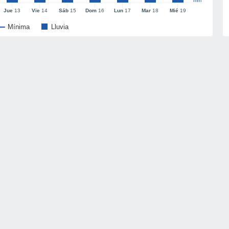
mm
Jue
13
Vie
14
Sáb
15
Dom
16
Lun
17
Mar
18
Mié
19
Mínima
Lluvia