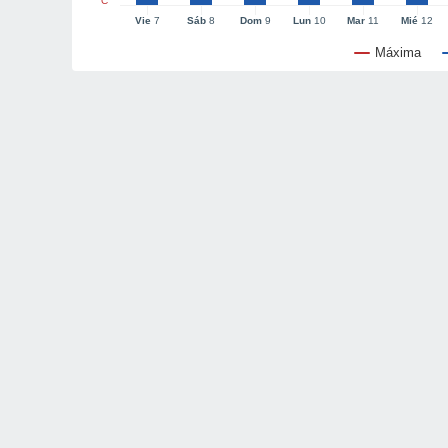
°C
Vie
7
Sáb
8
Dom
9
Lun
10
Mar
11
Mié
12
Máxima