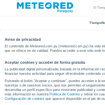
Tiempo
No
Aviso de privacidad
El contenido de Meteored.com.py (meteored.com.py) ha sido ela
que se ofrece es de calidad. Puedes acceder a este sitio web m
Aceptar cookies y acceder de forma gratuita
Inicio
México
Estado de Morelos
Tepoztlan
La publicidad digital personalizada, basada en la información r
financiar nuestra actividad para seguir ofreciéndote contenido c
Tiempo en Tepoztlan
Pulsando el botón "Aceptar y continuar", puedes acceder a la w
nuestras o de nuestros socios, que nos permiten el seguimiento
03:22
Viernes
desarrollar un perfil específico para mostrarte publicidad y co
más información en nuestra
Política de Cookies
y retirar en cu
Configuración de cookies
que aparece disponible en el pie de n
Nubes y claros