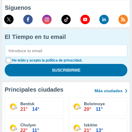
Síguenos
El Tiempo en tu email
He leído y acepto la política de privacidad.
Principales ciudades
Más ciudades
Berdsk
Bolotnoye
21°
14°
20°
11°
Chulym
Iskitim
22°
11°
21°
13°