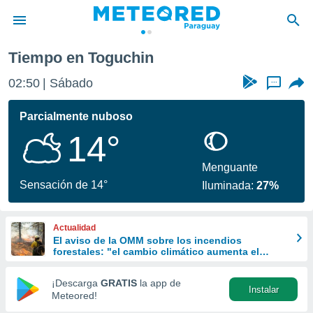
Tiempo en Toguchin
privacidad
02:50
Sábado
...
o de
om.py
com.py) ha
Parcialmente nuboso
ado por
14°
es para
ue la
 que se
Menguante
e calidad.
Sensación de 14°
Iluminada:
27%
eder a este
ediante las
opciones:
Actualidad
El aviso de la OMM sobre los incendios
ookies y
forestales: "el cambio climático aumenta el
e forma
riesgo, pero no es el único culpable
¡Descarga
GRATIS
la app de
Instalar
d digital
Meteored!
ada, basada