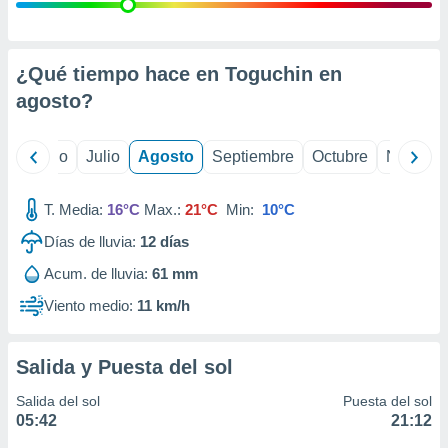
ados con el
 seleccionar
o.
calización
¿Qué tiempo hace en Toguchin en
precisa e
agosto
?
ión mediante
, publicidad
yo
Junio
Julio
Agosto
Septiembre
Octubre
Noviemb
dos,
 publicidad
T. Media:
16°C
Max.:
21°C
Min:
10°C
,
Días de lluvia:
12
días
ón de
 desarrollo
Acum. de lluvia:
61 mm
s.
Viento medio:
11 km/h
tros 1199
ios
Salida y Puesta del sol
Salida del sol
Puesta del sol
05:42
21:12