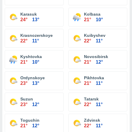
Karasuk
Kolbasa
24°
13°
21°
10°
Krasnozerskoye
Kuibyshev
22°
11°
22°
11°
Kyshtovka
Novosibirsk
21°
10°
21°
12°
Ordynskoye
Pikhtovka
23°
13°
21°
11°
Suzun
Tatarsk
23°
12°
22°
11°
Toguchin
Zdvinsk
21°
12°
22°
11°