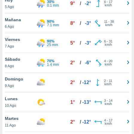
30%
ublicidad y
6
-
17
9°
/
-2°
0.1 mm
km/h
5 Ago
do en
 mismo.
Mañana
90%
11
-
38
8°
/
-3°
sultar más
7.1 mm
km/h
6 Ago
 en nuestra
 Cookies
y
Viernes
90%
6
-
31
ualquier
5°
/
-3°
25 mm
km/h
7 Ago
ento
 botón
Sábado
70%
4
-
20
2°
/
-6°
ación de
1.4 mm
km/h
8 Ago
kies
 disponible
Domingo
2
-
11
e nuestra
2°
/
-12°
km/h
9 Ago
.
Lunes
IVAMENTE,
3
-
14
1°
/
-13°
km/h
10 Ago
as
Martes
4
-
17
2°
/
-12°
 a cookies
km/h
11 Ago
 no aceptar