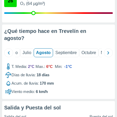
26
ados con el
O₃ (64 µg/m³)
 seleccionar
o.
calización
precisa e
ión mediante
¿Qué tiempo hace en Trevelín en
agosto
?
, publicidad
dos,
yo
Junio
Julio
Agosto
Septiembre
Octubre
Noviemb
 publicidad
,
ón de
T. Media:
2°C
Max.:
6°C
Min:
-1°C
 desarrollo
s.
Días de lluvia:
18
días
tros 1199
Acum. de lluvia:
170 mm
ios
Viento medio:
6 km/h
Salida y Puesta del sol
Salida del sol
Puesta del sol