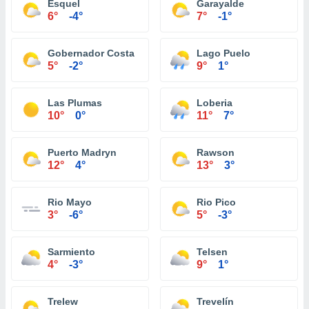
Esquel
Garayalde
6°
-4°
7°
-1°
Gobernador Costa
Lago Puelo
5°
-2°
9°
1°
Las Plumas
Loberia
10°
0°
11°
7°
Puerto Madryn
Rawson
12°
4°
13°
3°
Rio Mayo
Rio Pico
3°
-6°
5°
-3°
Sarmiento
Telsen
4°
-3°
9°
1°
Trelew
Trevelín