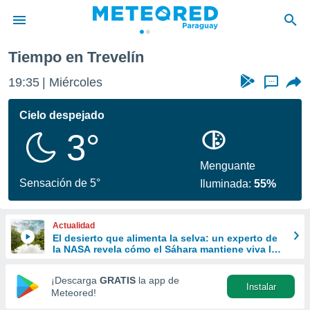
Tiempo en Trevelín
privacidad
19:35
Miércoles
...
o de
om.py
com.py) ha
Cielo despejado
ado por
3°
es para
ue la
 que se
Menguante
e calidad.
Sensación de 5°
Iluminada:
55%
eder a este
ediante las
opciones:
Actualidad
El desierto que alimenta la selva: un experto de
ookies y
la NASA revela cómo el Sáhara mantiene viva la
e forma
Amazonía
¡Descarga
GRATIS
la app de
Instalar
d digital
Meteored!
ada, basada