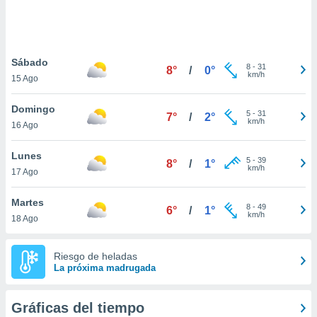
ste abono
 botón
.
Sábado
8
-
31
8°
/
0°
nto,
km/h
15 Ago
cios
Domingo
kies,
5
-
31
7°
/
2°
km/h
16 Ago
ores únicos
as similares
nar,
Lunes
5
-
39
8°
/
1°
rocesar
km/h
17 Ago
onales como
 este sitio
Martes
recciones IP
8
-
49
6°
/
1°
km/h
18 Ago
ficadores de
 posible
s
Riesgo de heladas
 traten tus
La próxima madrugada
nales en
 interés
go a lo que
Gráficas del tiempo
nerte. Para