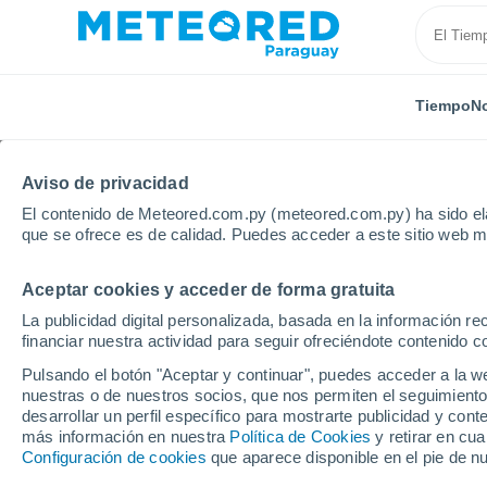
Tiempo
No
Aviso de privacidad
El contenido de Meteored.com.py (meteored.com.py) ha sido ela
que se ofrece es de calidad. Puedes acceder a este sitio web m
Aceptar cookies y acceder de forma gratuita
Inicio
México
Nuevo León
Unión Agropecuarios
La publicidad digital personalizada, basada en la información r
financiar nuestra actividad para seguir ofreciéndote contenido c
Tiempo en Unión Agrop
Pulsando el botón "Aceptar y continuar", puedes acceder a la w
Cárdenas del Norte
nuestras o de nuestros socios, que nos permiten el seguimiento
desarrollar un perfil específico para mostrarte publicidad y co
más información en nuestra
09:49
Sábado
Política de Cookies
y retirar en cu
Configuración de cookies
que aparece disponible en el pie de n