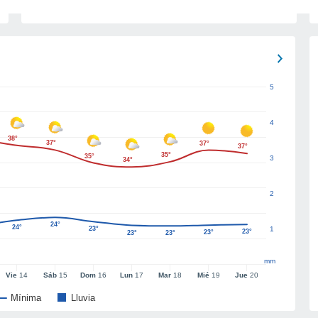
5
4
38°
37°
37°
37°
35°
35°
3
34°
2
24°
24°
23°
1
23°
23°
23°
23°
mm
Vie
14
Sáb
15
Dom
16
Lun
17
Mar
18
Mié
19
Jue
20
Mínima
Lluvia