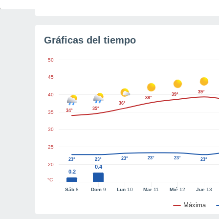
Gráficas del tiempo
50
45
39°
40
39°
38°
36°
35°
34°
35
30
25
23°
23°
23°
23°
23°
23°
20
0.4
0.2
°C
Sáb
8
Dom
9
Lun
10
Mar
11
Mié
12
Jue
13
Máxima