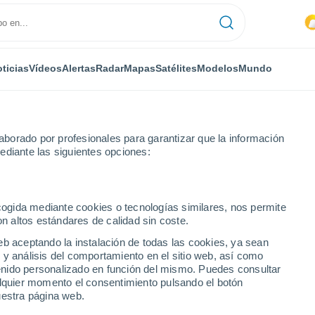
ticias
Vídeos
Alertas
Radar
Mapas
Satélites
Modelos
Mundo
borado por profesionales para garantizar que la información
ediante las siguientes opciones:
 Lázaro Cárdenas del Norte
ecogida mediante cookies o tecnologías similares, nos permite
on altos estándares de calidad sin coste.
ecuarios Lázaro
eb aceptando la instalación de todas las cookies, ya sean
 y análisis del comportamiento en el sitio web, así como
ntenido personalizado en función del mismo. Puedes consultar
alquier momento el consentimiento pulsando el botón
...
uestra página web.
Por hora