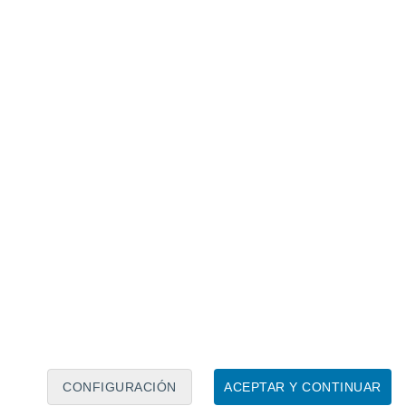
Calendario lunar
Lun
Mar
Mié
Jue
Vie
Sáb
Dom
8
9
10
11
12
13
14
15
16
17
18
19
20
21
CONFIGURACIÓN
ACEPTAR Y CONTINUAR