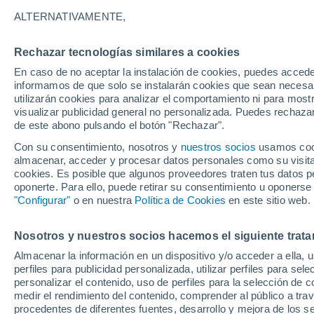
ALTERNATIVAMENTE,
Nubes y claros
28°
Rechazar tecnologías similares a cookies
En caso de no aceptar la instalación de cookies, puedes accede
informamos de que solo se instalarán cookies que sean necesari
Este
utilizarán cookies para analizar el comportamiento ni para most
Sensación de 30°
9
-
26 km/
visualizar publicidad general no personalizada. Puedes rechazar
de este abono pulsando el botón "Rechazar".
Con su consentimiento, nosotros y
nuestros socios
usamos cooki
Tiempo 1 - 7 días
Actualidad
Mapa de nubosidad
almacenar, acceder y procesar datos personales como su visita e
cookies. Es posible que algunos proveedores traten tus datos pe
oponerte. Para ello, puede retirar su consentimiento u oponerse
"Configurar"
o en nuestra
Política de Cookies
en este sitio web.
Mañana
Lunes
Hoy
9 Ago
10 Ago
8 Ago
Nosotros y nuestros socios hacemos el siguiente trata
Almacenar la información en un dispositivo y/o acceder a ella, 
perfiles para publicidad personalizada, utilizar perfiles para sele
personalizar el contenido, uso de perfiles para la selección de c
50%
40%
0.4 mm
0.2 mm
medir el rendimiento del contenido, comprender al público a tra
35°
/
23°
36°
/
23°
procedentes de diferentes fuentes, desarrollo y mejora de los se
34°
/
23°