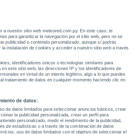
Calor Húmedo Sofocante en las
próximas horas
r a nuestro sitio web meteored.com.py. En este caso, te
as para garantizar la navegación por el sitio web, pero no se
rar publicidad o contenido personalizado, aunque sí podrás
h
 la instalación de cookies y acceder a nuestro sitio web a través
es, identificadores únicos o tecnologías similares para
Radar de lluvia
Satélites
Modelos
n este sitio web, las direcciones IP y los identificadores de
rsonales en virtud de un interés legítimo, algo a lo que puedes
 al tratamiento de datos en cualquier momento haciendo clic en
Martes
Miércoles
Jueves
Viernes
11 Ago
12 Ago
13 Ago
14 Ago
miento de datos:
uso de datos limitados para seleccionar anuncios básicos, crear
ccionar la publicidad personalizada, crear un perfil para
ontenido personalizado, medir el rendimiento de la publicidad,
vés de estadísticas o a través de la combinación de datos
38°
/
23°
39°
/
23°
39°
/
23°
38°
/
24°
rvicios, uso de datos limitados con el objetivo de seleccionar el