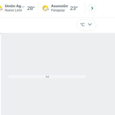
Unión Agropecuarios Lázaro Cárdenas del Norte
Asunción
Santa Rit
28°
23°
Nuevo León
Paraguay
Alto Paraná
°C