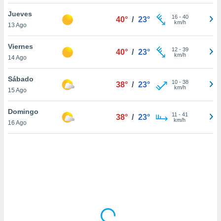
ón de
uedes
Jueves
16
-
40
40°
/
23°
uestro sitio
km/h
13 Ago
ed.com.py.
o, te
Viernes
 de que
12
-
39
40°
/
23°
km/h
14 Ago
talarán
e sean
para
Sábado
10
-
38
38°
/
23°
a
km/h
15 Ago
por el sitio
o se
Domingo
11
-
41
cookies para
38°
/
23°
km/h
16 Ago
nto ni para
licidad o
ado, aunque
sualizar
general no
ada. Puedes
 instalación
y acceder a
io web a