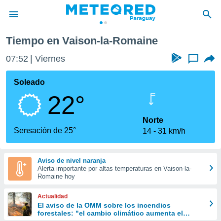
son-la-Romaine
Tiempo en Vaison-la-Romaine
privacidad
07:52
Viernes
...
o de
om.py
com.py) ha
Soleado
ado por
22°
es para
ue la
 que se
Norte
e calidad.
Sensación de 25°
14
31 km/h
eder a este
ediante las
opciones:
Aviso de nivel naranja
Alerta importante por altas temperaturas en Vaison-la-
ookies y
Romaine hoy
e forma
Actualidad
d digital
El aviso de la OMM sobre los incendios
forestales: "el cambio climático aumenta el
ada, basada