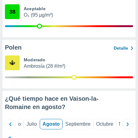
ados con el
 seleccionar
Aceptable
38
o.
O₃ (95 µg/m³)
calización
precisa e
ión mediante
, publicidad
Polen
Detalle
dos,
Moderado
 publicidad
Ambrosía (28 #/m³)
,
ón de
 desarrollo
s.
tros 1199
¿Qué tiempo hace en Vaison-la-
ios
Romaine en
agosto
?
yo
Junio
Julio
Agosto
Septiembre
Octubre
Noviemb