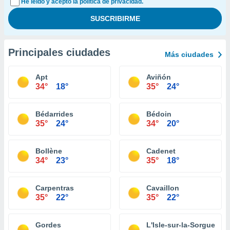
He leído y acepto la política de privacidad.
Principales ciudades
Más ciudades
Apt
Aviñón
34°
18°
35°
24°
Bédarrides
Bédoin
35°
24°
34°
20°
Bollène
Cadenet
34°
23°
35°
18°
Carpentras
Cavaillon
35°
22°
35°
22°
Gordes
L'Isle-sur-la-Sorgue