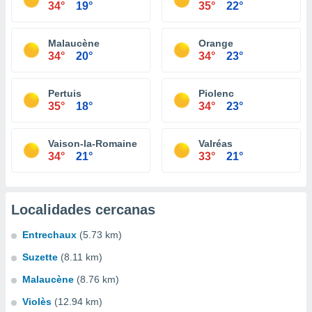
34°
19°
35°
22°
Malaucène
Orange
34°
20°
34°
23°
Pertuis
Piolenc
35°
18°
34°
23°
Vaison-la-Romaine
Valréas
34°
21°
33°
21°
Localidades cercanas
Entrechaux
(5.73 km)
Suzette
(8.11 km)
Malaucène
(8.76 km)
Violès
(12.94 km)