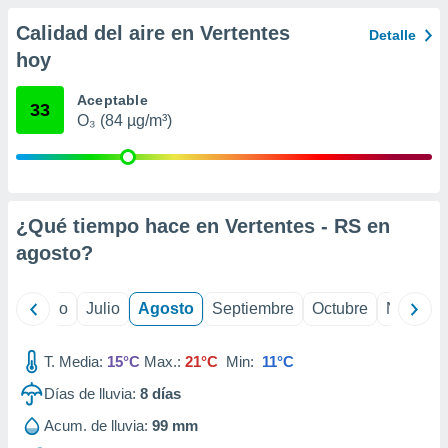
ados con el
 seleccionar
Calidad del aire en Vertentes
Detalle
o.
hoy
calización
precisa e
Aceptable
33
ión mediante
O₃ (84 µg/m³)
, publicidad
dos,
 publicidad
,
¿Qué tiempo hace en Vertentes - RS en
ón de
agosto
?
 desarrollo
s.
yo
Junio
Julio
Agosto
Septiembre
Octubre
Noviemb
tros 1199
ios
T. Media:
15°C
Max.:
21°C
Min:
11°C
Días de lluvia:
8
días
Acum. de lluvia:
99 mm