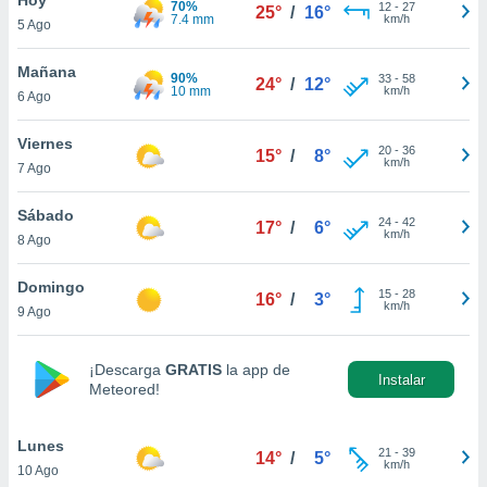
70%
ublicidad y
12
-
27
25°
/
16°
7.4 mm
km/h
5 Ago
do en
 mismo.
Mañana
90%
33
-
58
24°
/
12°
sultar más
10 mm
km/h
6 Ago
 en nuestra
 Cookies
y
Viernes
20
-
36
ualquier
15°
/
8°
km/h
7 Ago
ento
 botón
Sábado
24
-
42
17°
/
6°
ación de
km/h
8 Ago
kies
 disponible
Domingo
15
-
28
e nuestra
16°
/
3°
km/h
9 Ago
.
IVAMENTE,
¡Descarga
GRATIS
la app de
Instalar
Meteored!
as
 a cookies
Lunes
21
-
39
14°
/
5°
km/h
10 Ago
 no aceptar