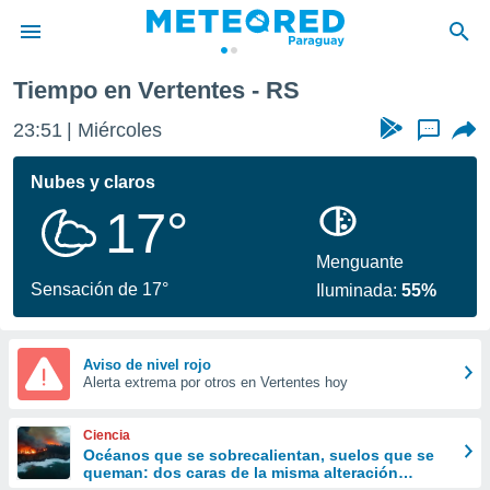
Tiempo en Vertentes - RS
privacidad
23:51
Miércoles
...
o de
om.py
com.py) ha
Nubes y claros
ado por
17°
es para
ue la
 que se
Menguante
e calidad.
Sensación de 17°
Iluminada:
55%
eder a este
ediante las
opciones:
Aviso de nivel rojo
Alerta extrema por otros en Vertentes hoy
ookies y
e forma
Ciencia
d digital
Océanos que se sobrecalientan, suelos que se
queman: dos caras de la misma alteración
ada, basada