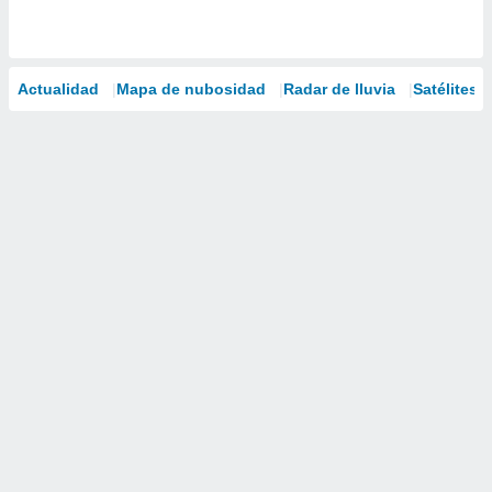
Actualidad
Mapa de nubosidad
Radar de lluvia
Satélites