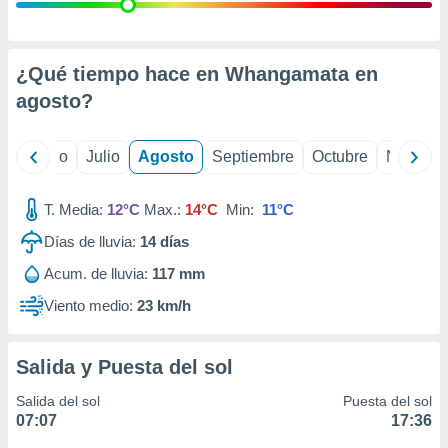
ados con el
 seleccionar
o.
calización
¿Qué tiempo hace en Whangamata en
precisa e
agosto
?
ión mediante
, publicidad
yo
Junio
Julio
Agosto
Septiembre
Octubre
Noviemb
dos,
 publicidad
T. Media:
12°C
Max.:
14°C
Min:
11°C
,
Días de lluvia:
14
días
ón de
 desarrollo
Acum. de lluvia:
117 mm
s.
Viento medio:
23 km/h
tros 1199
ios
Salida y Puesta del sol
Salida del sol
Puesta del sol
07:07
17:36