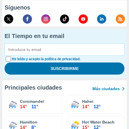
Síguenos
El Tiempo en tu email
He leído y acepto la política de privacidad.
Principales ciudades
Más ciudades
Coromandel
Hahei
14°
11°
14°
12°
Hamilton
Hot Water Beach
14°
8°
15°
12°