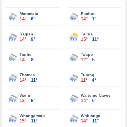
Matamata
Puahue
14°
6°
14°
7°
Raglan
Tairua
14°
9°
15°
11°
Tauhei
Taupo
14°
8°
12°
5°
Thames
Turangi
14°
11°
11°
4°
Waihi
Waitomo Caves
13°
8°
14°
6°
Whangamata
Whitianga
15°
11°
14°
11°