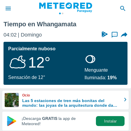
Tiempo en Whangamata
privacidad
04:02
Domingo
...
o de
om.py
com.py) ha
Parcialmente nuboso
ado por
12°
es para
ue la
 que se
Menguante
e calidad.
Sensación de 12°
Iluminada:
19%
eder a este
ediante las
opciones:
Ocio
Las 5 estaciones de tren más bonitas del
ookies y
mundo: las joyas de la arquitectura donde da
e forma
gusto perder el viaje
¡Descarga
GRATIS
la app de
Instalar
d digital
Meteored!
ada, basada