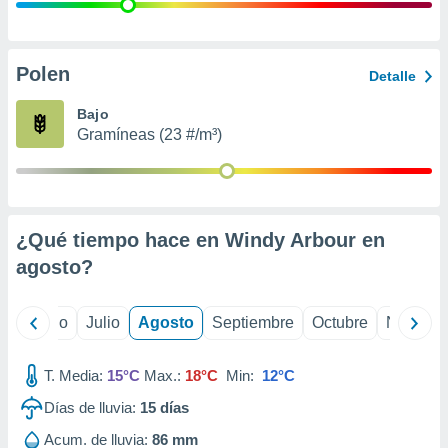
ados con el
 seleccionar
o.
calización
Polen
Detalle
precisa e
ión mediante
Bajo
Gramíneas (23 #/m³)
, publicidad
dos,
 publicidad
,
¿Qué tiempo hace en Windy Arbour en
ón de
 desarrollo
agosto
?
s.
tros 1199
yo
Junio
Julio
Agosto
Septiembre
Octubre
Noviemb
ios
T. Media:
15°C
Max.:
18°C
Min:
12°C
Días de lluvia:
15
días
Acum. de lluvia:
86 mm