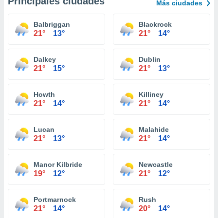
Principales ciudades
Más ciudades
Balbriggan
Blackrock
21°
13°
21°
14°
Dalkey
Dublin
21°
15°
21°
13°
Howth
Killiney
21°
14°
21°
14°
Lucan
Malahide
21°
13°
21°
14°
Manor Kilbride
Newcastle
19°
12°
21°
12°
Portmarnock
Rush
21°
14°
20°
14°