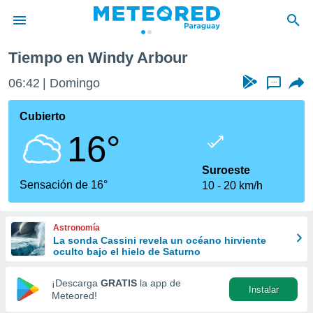
Tiempo en Windy Arbour
privacidad
06:42
Domingo
...
o de
om.py
com.py) ha
Cubierto
ado por
16°
es para
ue la
 que se
Suroeste
e calidad.
Sensación de 16°
10
20 km/h
eder a este
ediante las
opciones:
Astronomía
La sonda Cassini revela un océano hirviente
ookies y
oculto bajo el hielo de Saturno
e forma
¡Descarga
GRATIS
la app de
Instalar
d digital
Meteored!
ada, basada