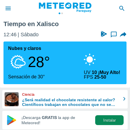
Tiempo en Xalisco
privacidad
12:46
Sábado
...
o de
om.py
com.py) ha
Nubes y claros
ado por
28°
es para
ue la
 que se
UV
10 ¡Muy Alto!
e calidad.
Sensación de 30°
FPS
25-50
eder a este
ediante las
opciones:
Ciencia
¿Será realidad el chocolate resistente al calor?
ookies y
Científicos trabajan en chocolates que no se
e forma
derriten ni en verano
¡Descarga
GRATIS
la app de
Instalar
d digital
Meteored!
ada, basada