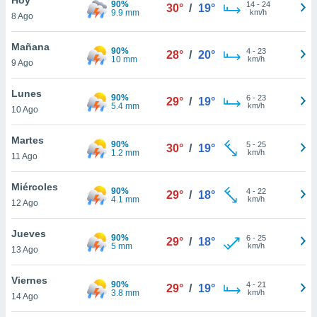
90%
ublicidad y
14
-
24
30°
/
19°
9.9 mm
km/h
8 Ago
do en
 mismo.
Mañana
90%
4
-
23
28°
/
20°
sultar más
10 mm
km/h
9 Ago
 en nuestra
 Cookies
y
Lunes
90%
6
-
23
ualquier
29°
/
19°
5.4 mm
km/h
10 Ago
ento
 botón
Martes
90%
5
-
25
30°
/
19°
ación de
1.2 mm
km/h
11 Ago
kies
 disponible
Miércoles
90%
4
-
22
e nuestra
29°
/
18°
4.1 mm
km/h
12 Ago
.
Jueves
IVAMENTE,
90%
6
-
25
29°
/
18°
5 mm
km/h
13 Ago
as
Viernes
90%
4
-
21
29°
/
19°
 a cookies
3.8 mm
km/h
14 Ago
 no aceptar