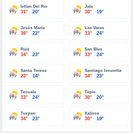
Ixtlan Del Rio
Jala
31°
20°
30°
19°
Jesús María
Las Varas
36°
22°
33°
24°
Ruiz
San Blas
34°
23°
33°
24°
Santa Teresa
Santiago Ixcuintla
23°
14°
34°
23°
Tecuala
Tepic
33°
24°
30°
20°
Tuxpan
Xalisco
34°
23°
30°
19°