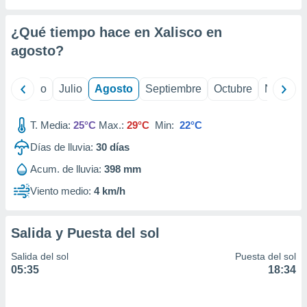
ados con el
 seleccionar
o.
¿Qué tiempo hace en Xalisco en
calización
agosto
?
precisa e
ión mediante
yo
Junio
Julio
Agosto
Septiembre
Octubre
Noviemb
, publicidad
T. Media:
25°C
Max.:
29°C
Min:
22°C
dos,
 publicidad
Días de lluvia:
30
días
,
ón de
Acum. de lluvia:
398 mm
 desarrollo
Viento medio:
4 km/h
s.
tros 1199
ios
Salida y Puesta del sol
Salida del sol
Puesta del sol
05:35
18:34