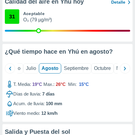
ados con el
Calidad del aire en Yhú hoy
Detalle
 seleccionar
o.
Aceptable
31
O₃ (79 µg/m³)
calización
precisa e
ión mediante
, publicidad
¿Qué tiempo hace en Yhú en
agosto
?
dos,
 publicidad
,
yo
Junio
Julio
Agosto
Septiembre
Octubre
Noviemb
ón de
 desarrollo
T. Media:
19°C
Max.:
26°C
Min:
15°C
s.
Días de lluvia:
7
días
tros 1199
ios
Acum. de lluvia:
100 mm
Viento medio:
12 km/h
Salida y Puesta del sol