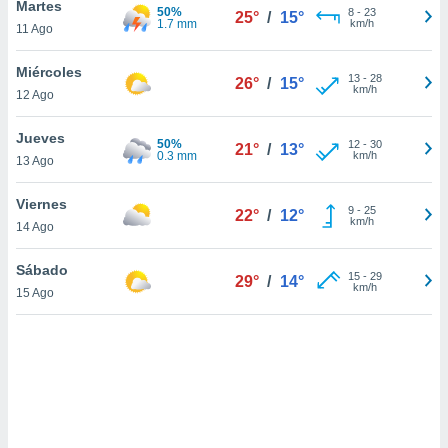
Martes
ón de
50%
8
-
23
25°
/
15°
1.7 mm
km/h
uedes
11 Ago
uestro sitio
ed.com.py.
Miércoles
13
-
28
o, te
26°
/
15°
km/h
12 Ago
 de que
talarán
Jueves
e sean
50%
12
-
30
21°
/
13°
0.3 mm
km/h
para
13 Ago
a
por el sitio
Viernes
9
-
25
22°
/
12°
o se
km/h
14 Ago
cookies para
Sábado
nto ni para
15
-
29
29°
/
14°
km/h
licidad o
15 Ago
ado, aunque
sualizar
general no
ada. Puedes
 instalación
y acceder a
io web a