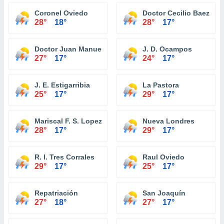
Coronel Oviedo
Doctor Cecilio Baez
28°
18°
28°
17°
Doctor Juan Manuel Frutos
J. D. Ocampos
27°
17°
24°
17°
J. E. Estigarribia
La Pastora
25°
17°
29°
17°
Mariscal F. S. Lopez
Nueva Londres
28°
17°
29°
17°
R. I. Tres Corrales
Raul Oviedo
29°
17°
25°
17°
Repatriación
San Joaquín
27°
18°
27°
17°