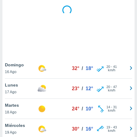
ste abono
 botón
.
nto,
cios
kies,
ores únicos
as similares
Domingo
nar,
20
-
41
32°
/
18°
km/h
rocesar
16 Ago
onales como
 este sitio
Lunes
20
-
47
23°
/
12°
recciones IP
km/h
17 Ago
ficadores de
 posible
Martes
s
14
-
31
24°
/
10°
km/h
18 Ago
 traten tus
nales en
 interés
Miércoles
19
-
43
30°
/
16°
go a lo que
km/h
19 Ago
nerte. Para