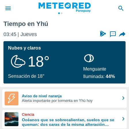
Tiempo en Yhú
privacidad
03:45
Jueves
...
o de
om.py
com.py) ha
Nubes y claros
ado por
18°
es para
ue la
 que se
Menguante
e calidad.
Sensación de 18°
Iluminada:
44%
eder a este
ediante las
opciones:
Aviso de nivel naranja
Alerta importante por tormenta en Yhú hoy
ookies y
e forma
Ciencia
d digital
Océanos que se sobrecalientan, suelos que se
queman: dos caras de la misma alteración
ada, basada